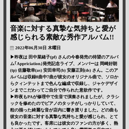
音楽に対する真摯な気持ちと愛が
感じられる素敵な秀作アルバム!!
2022年06月30日 木曜日
▶昨夜は 田中菜緒子(pf) さんの今春発売の待望のアルバ
ム｢Appriciation｣発売記念ライブ、メンバーは 岡崎好朗
(tp) 佐藤敬幸(as) 安田幸司(b) 安藤正則(ds) さん。このア
ルバムは収録8曲中7曲が彼女のオリジナル曲で、ソロか
らクィンテットまで色んな編成で収録し、ジャケデザイ
ンまでこだわってご自分で作られた意欲作です。
▶昨夜もPAが修理中で生音で演奏されましたが、クラシ
ックを修めたのでピアノのタッチがしっかりしていて、
粒の揃った綺麗な音が店内に響き渡りました。どの曲も
彼女の音楽に対する真摯な気持ちと愛が感じられ、とて
も良かったです。客席には彼女のファンの方が多く、熱