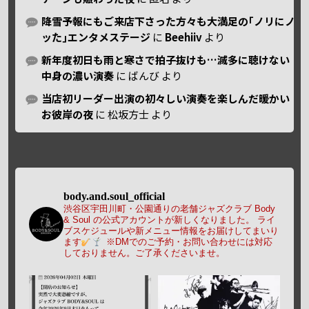
降雪予報にもご来店下さった方々も大満足の｢ノリにノ
ッた｣エンタメステージ
に
Beehiiv
より
新年度初日も雨と寒さで拍子抜けも…滅多に聴けない
中身の濃い演奏
に
ばんび
より
当店初リーダー出演の初々しい演奏を楽しんだ暖かい
お彼岸の夜
に
松坂方士
より
body.and.soul_official
渋谷区宇田川町・公園通りの老舗ジャズクラブ Body
& Soul の公式アカウントが新しくなりました。
ライ
ブスケジュールや新メニュー情報をお届けしてまいり
ます
※DMでのご予約・お問い合わせには対応
しておりません。ご了承くださいませ。