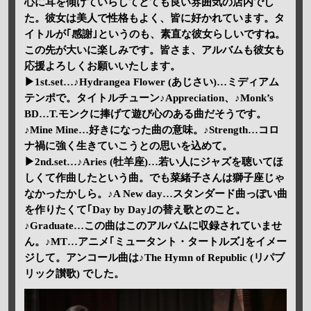
心に耳を傾けていらしてとても良い雰囲気の店内でし
た。彼女は美人で性格もよく、皆に好かれています。タ
イトルが｢感謝｣というのも、素直な彼女らしいですね。
この先が大いに楽しみです。皆さま、アルバムも彼女も
応援よろしくお願いいたします。
▶1st.set…♪Hydrangea Flower (あじさい)…ミディアム
テンポで。タイトルチューン♪Appreciation、♪Monk’s
BD…T.モンクに捧げて遊び心のある曲だそうです。
♪Mine Mine…好きになった曲の意味。♪Strength…コロ
ナ禍に強く生きていこうとの思いを込めて。
▶2nd.set…♪Aries (牡羊座)…若い人にジャズを聴いてほ
しくて作曲したという曲。でも菜緒子さんは獅子座じゃ
なかったかしら。♪A New day…スタンダード曲っぽい曲
を作りたくて｢Day by Day｣の替え歌とのこと。
♪Graduate…この曲はこのアルバムに収録されていませ
ん。♪MT…アニメ｢ミュータント・タートルズ｣をイメー
ジして。アンコール曲は♪The Hymn of Republic (リパブ
リック讃歌) でした。