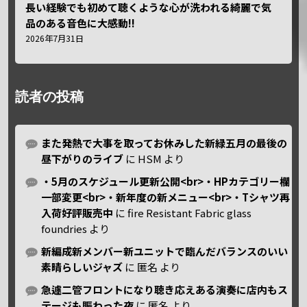
長い経験でも初めて聴くような心が洗われる綺麗で気
品のある音色に大感動!!
2026年7月31日
読者の投稿
また発熱で大事を取ってお休みした新緑五月の最後の
昼下がりのライブ
に
HSM
より
・5月のスケジュール更新公開<br>・HPカテゴリー欄
一部変更<br>・新年度の新メニュー<br>・Tシャツ再
入荷好評販売中
に
fire Resistant Fabric glass
foundries
より
新編成新メンバー新ユニットで臨んだバランスのいい
素晴らしいジャズ
に
匿名
より
急遽二管フロントになり聴き応えある演奏に店内もス
テージも賑わった夜
に
匿名
より