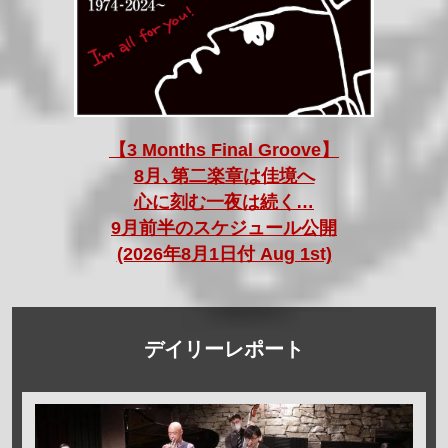
【3 Months Final Groove】
8月､第二楽章は佳境へ
心に刻む一夜は続く…
9月前半のスケジュール公開
(2026年8月1日付 Aug 1st)
デイリーレポート