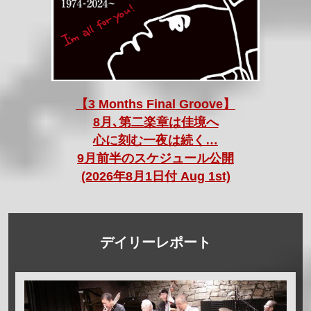
【3 Months Final Groove】
8月､第二楽章は佳境へ
心に刻む一夜は続く…
9月前半のスケジュール公開
(2026年8月1日付 Aug 1st)
デイリーレポート