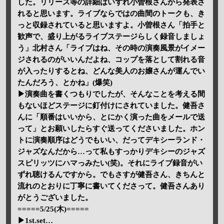
した。リリース等の詳細はいずれ小曽根さんから発表さ
れると思います。ライブならではの曲間のトークも、き
っと収録されていると思いますよ。小曽根さん「拍手と
歓声で、盛り上がるライブステージらしく録音しましょ
う」北村さん「ライブはね、その時の演奏風景がイメー
ジされるのがいいんだよね、コップを落として割れる音
が入ったりするとね、どんな美人のお嬢さんが運んでい
たんだろう、とかね」(爆笑)
▶演奏曲を書くつもりでしたが、そんなことを考える間
もないほどステージに釘付けにされていました。健吾さ
んに「順番はいいから、とにかく演った曲をメールで送
って」とお願いしたらすぐ送ってくださいました。ホン
トに演奏順序はどうでもいい、だってデキシーランド・
ジャズなんだから…って私もすっかりデキシーのジャズ
スピリッツにハマっみたい(笑)。それにライブ録音がい
ずれ聴けるんですから。でもさすが健吾さん、きちんと
流れのとおりに丁寧に書いてくださって。健吾さんあり
がとうございました。
=====5/25(木)=====
▶1st.set…