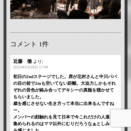
コメント
1件
近藤 徹
より:
2022年5月29日 17:09
初日の2ndステージでした。席が北村さんと中川パパ
の目の前で2mも空いてない距離。大迫力しかもそれ
ぞれの音色が絡み合ってデキシーの真髄を聴かせて
もらいました。
歳を感じさせない生き方って本当に出来るんですね
ー。
メンバーの顔触れを見て日本で今これだけの人達を
集められるのはママ以外にむりだろうなぁとしみじ
み感じました。