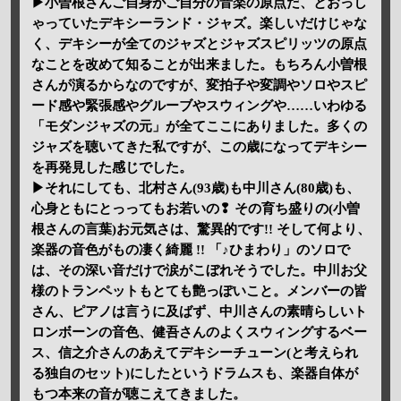
▶小曽根さんご自身がご自分の音楽の原点だ、とおっし
ゃっていたデキシーランド・ジャズ。楽しいだけじゃな
く、デキシーが全てのジャズとジャズスピリッツの原点
なことを改めて知ることが出来ました。もちろん小曽根
さんが演るからなのですが、変拍子や変調やソロやスピ
ード感や緊張感やグルーブやスウィングや……いわゆる
「モダンジャズの元」が全てここにありました。多くの
ジャズを聴いてきた私ですが、この歳になってデキシー
を再発見した感じでした。
▶それにしても、北村さん(93歳)も中川さん(80歳)も、
心身ともにとっってもお若いの❢ その育ち盛りの(小曽
根さんの言葉)お元気さは、驚異的です!! そして何より、
楽器の音色がもの凄く綺麗 !! 「♪ひまわり」のソロで
は、その深い音だけで涙がこぼれそうでした。中川お父
様のトランペットもとても艶っぽいこと。メンバーの皆
さん、ピアノは言うに及ばず、中川さんの素晴らしいト
ロンボーンの音色、健吾さんのよくスウィングするベー
ス、信之介さんのあえてデキシーチューン(と考えられ
る独自のセット)にしたというドラムスも、楽器自体が
もつ本来の音が聴こえてきました。