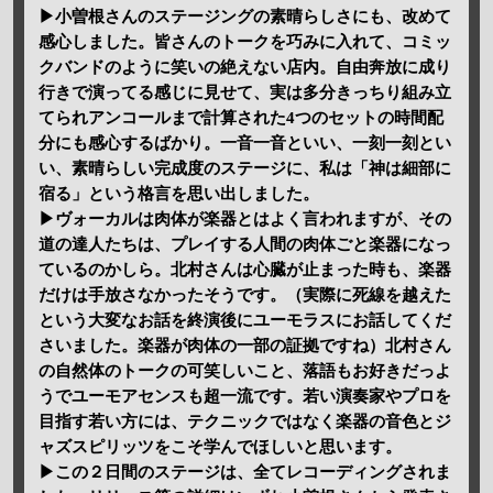
▶小曽根さんのステージングの素晴らしさにも、改めて
感心しました。皆さんのトークを巧みに入れて、コミッ
クバンドのように笑いの絶えない店内。自由奔放に成り
行きで演ってる感じに見せて、実は多分きっちり組み立
てられアンコールまで計算された4つのセットの時間配
分にも感心するばかり。一音一音といい、一刻一刻とい
い、素晴らしい完成度のステージに、私は「神は細部に
宿る」という格言を思い出しました。
▶ヴォーカルは肉体が楽器とはよく言われますが、その
道の達人たちは、プレイする人間の肉体ごと楽器になっ
ているのかしら。北村さんは心臓が止まった時も、楽器
だけは手放さなかったそうです。（実際に死線を越えた
という大変なお話を終演後にユーモラスにお話してくだ
さいました。楽器が肉体の一部の証拠ですね）北村さん
の自然体のトークの可笑しいこと、落語もお好きだっよ
うでユーモアセンスも超一流です。若い演奏家やプロを
目指す若い方には、テクニックではなく楽器の音色とジ
ャズスピリッツをこそ学んでほしいと思います。
▶この２日間のステージは、全てレコーディングされま