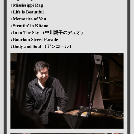
♪Mississippi Rag
♪Life is Beautiful
♪Memories of You
♪Struttin’ in Kitano
♪In to The Sky （中川親子のデュオ）
♪Bourbon Street Parade
♪Body and Soul （アンコール）