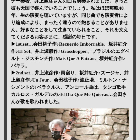
ナー奏者、井上淑彦さんの曲も演奏されました。きっと
彼も天国で喜んでいることでしょう。私はほぼ毎晩48
年、生の演奏を聴いていますが、同じ曲でも演奏者によ
り編成により、まったく違うので飽きることがありませ
ん。好きなことをして生きていられること、それを支え
てくださるお客さまに、感謝の毎日です。
▶1st.set…会田桃子作♪Recuerdo Imborrable、坂井紅介
作♪El Sol、井上淑彦作♪Grasshopper、ブラジルのエグベ
ルト・ジスモンチ作♪Mais Que A Paixao、坂井紅介作♪
パキラ。
▶2nd.set…井上淑彦作♪雨宿り、坂井紅介♪ズージャ、井
上淑彦作♪Un Jour、会田桃子作♪波止場、ミルトン・ナ
シメントの♪ベラクルス、アンコール曲は、タンゴ歌手
カルロス・ガルデルの♪El Dia Que Me Quieras…会田さ
んが歌を歌われました。