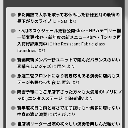
また発熱で大事を取ってお休みした新緑五月の最後の
昼下がりのライブ
に
HSM
より
・5月のスケジュール更新公開<br>・HPカテゴリー欄
一部変更<br>・新年度の新メニュー<br>・Tシャツ再
入荷好評販売中
に
fire Resistant Fabric glass
foundries
より
新編成新メンバー新ユニットで臨んだバランスのいい
素晴らしいジャズ
に
匿名
より
急遽二管フロントになり聴き応えある演奏に店内もス
テージも賑わった夜
に
匿名
より
降雪予報にもご来店下さった方々も大満足の｢ノリにノ
ッた｣エンタメステージ
に
Beehiiv
より
新年度初日も雨と寒さで拍子抜けも…滅多に聴けない
中身の濃い演奏
に
ばんび
より
当店初リーダー出演の初々しい演奏を楽しんだ暖かい