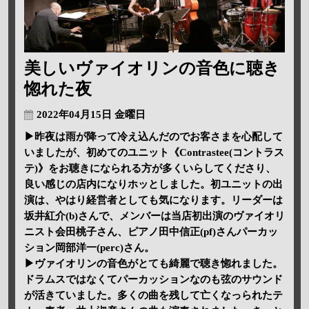
美しいヴァイオリンの音色に聴き
惚れた夜
2022年04月15日 金曜日
▶昨夜は雨が降って冷え込んだのでお客さまを心配して
いましたが、初めてのユニット《Contrastee(コントラス
テ)》をお聴きになられる方が多くいらしてくださり、
良い感じの店内になりホッとしました。初ユニットの出
演は、やはり経営者としても気になります。リーダーは
坂井紅介(b)さんで、メンバーは当店初出演のヴァイオリ
ニスト会田桃子さん、ピアノ田中信正(pf)さんパーカッ
ション岡部洋一(perc)さん。
▶ヴァイオリンの音色がとても綺麗で聴き惚れました。
ドラムスではなくてパーカッションなのも弦のサウンド
が活きていました。多くの曲を残して亡くなっられたテ