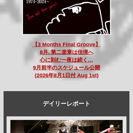
【3 Months Final Groove】
8月､第二楽章は佳境へ
心に刻む一夜は続く…
9月前半のスケジュール公開
(2026年8月1日付 Aug 1st)
デイリーレポート