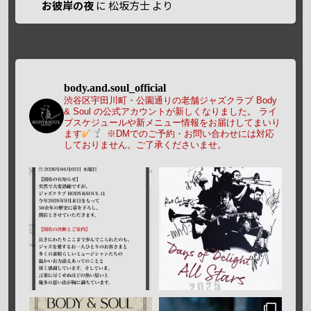
お彼岸の夜
に
松坂方士
より
body.and.soul_official
渋谷区宇田川町・公園通りの老舗ジャズクラブ Body
& Soul の公式アカウントが新しくなりました。
ライ
ブスケジュールや新メニュー情報をお届けしてまいり
ます
※DMでのご予約・お問い合わせには対応
しておりません。ご了承くださいませ。