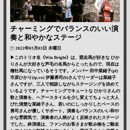
チャーミングでバランスのいい演
奏と和やかなステージ
2022年03月03日 木曜日
▶このトリオ名《Win Bright》は、競走馬が好きな ひか
りさんが大好きな芦毛の名馬からとったもので、現在は
種牡馬になっているそうです。メンバー 田中菜緒子(pf)
市原ひかり(tp,vo) 伊藤勇司(b)さんでリーダーは菜緒子
さんですが、三人で相談しながらステージングを決めて
いるようです。チャーミングでキュートな ひかりさんの
歌と演奏を、ヘアースタイルを少し変えてちょっと大人
びた清楚な菜緒子さん、若いのにしっかりしたベースの
勇司さんが優しくサポート。演奏もバランスのいい和や
かな雰囲気で、演奏者の人柄がよく反映されたステージ
でした。終演後は、ファンのお客さまが飲み物をご馳走