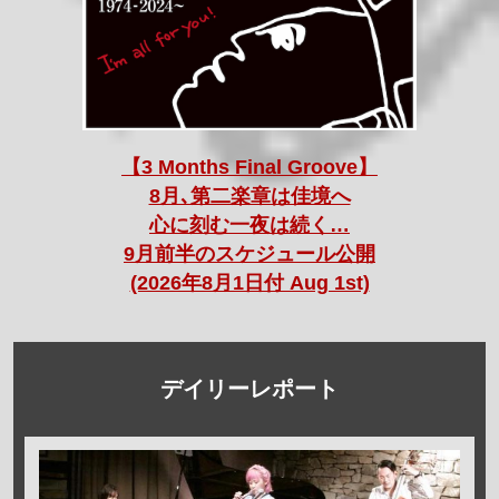
【3 Months Final Groove】
8月､第二楽章は佳境へ
心に刻む一夜は続く…
9月前半のスケジュール公開
(2026年8月1日付 Aug 1st)
デイリーレポート