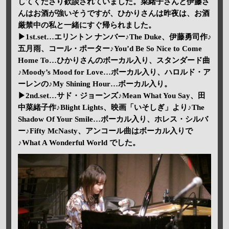
してくださり歓談されていました。菜緒子さんと伊藤さ
んはお酒が強いそうですが、ひかりさんは昨夜は、お酒
厳禁中の私と一緒にすぐ帰られました。
▶1st.set…エリントン ナンバー♪The Duke、伊藤勇司作♪
五月雨、コール・ポーター♪You’d Be So Nice to Come
Home To…ひかりさんのボーカル入り、スタンダード曲
♪Moody’s Mood for Love…ボーカル入り、ハロルド・ア
ーレンの♪My Shining Hour…ボーカル入り。
▶2nd.set…サド・ジョーンズ♪Mean What You Say、田
中菜緒子作♪Blight Lights、映画「いそしぎ」より♪The
Shadow Of Your Smile…ボーカル入り、ホレス・シルバ
ー♪Fifty McNasty、アンコール曲はボーカル入りで
♪What A Wonderful World でした。