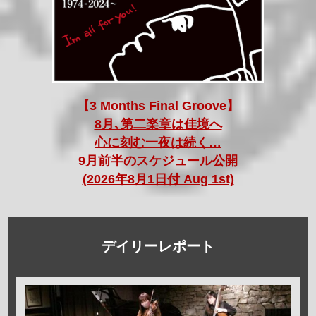
【3 Months Final Groove】
8月､第二楽章は佳境へ
心に刻む一夜は続く…
9月前半のスケジュール公開
(2026年8月1日付 Aug 1st)
デイリーレポート