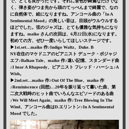
で、とても良かったです。それに音色が綺麗なだけでな
く、弾き姿がつま先から頭のてっぺんまで綺麗で、なの
に自然体で、絵になりますね。アンコール曲の「In A
Sentimental Mood」の美しい音は、目頭がウルウルする
ほどでした。弦のジャズは、とても優雅な気持ちになり
ますね。maiko さんの次回は、6月22日(水)になります。
初めての方、ぜひ一度いらしてほしいステージです。
▶1st.set…maiko 作♪Indigo Waltz、Duke. B
NY在住のマケドニアのピアニスト デューク・ボジャジ
エフ♪Balkan Tale、maiko 作♪遠い記憶、スタンダード曲
♪I hear A Rhapsody、ピアニスト フレッド・ハーシュ♪A
Wish。
▶2nd.set…maiko 作♪Out Of The Blue、maiko 作
♪Reminiscence (回想)…20年を振り返って書いた曲、第
二次大戦時のヒット曲でいろんなエピソードのある曲
♪We Will Meet Again、maiko 作♪Tree Blowing In The
Wind、アンコール曲はD.エリントン♪In A Sentimental
Mood でした。