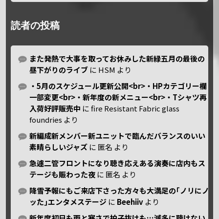
読者の投稿
また発熱で大事を取ってお休みした新緑五月の最後の
昼下がりのライブ
に
HSM
より
・5月のスケジュール更新公開<br>・HPカテゴリー欄
一部変更<br>・新年度の新メニュー<br>・Tシャツ再
入荷好評販売中
に
fire Resistant Fabric glass
foundries
より
新編成新メンバー新ユニットで臨んだバランスのいい
素晴らしいジャズ
に
匿名
より
急遽二管フロントになり聴き応えある演奏に店内もス
テージも賑わった夜
に
匿名
より
降雪予報にもご来店下さった方々も大満足の｢ノリにノ
ッた｣エンタメステージ
に
Beehiiv
より
新年度初日も雨と寒さで拍子抜けも…滅多に聴けない