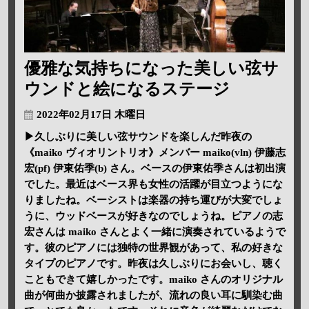
優雅な気持ちになった美しい弦サ
ウンドと絵になるステージ
2022年02月17日 木曜日
▶久しぶりに美しい弦サウンドを楽しんだ昨夜の
《maiko ヴィオリントリオ》メンバー maiko(vln) 伊藤志
宏(pf) 伊東佑季(b) さん。ベースの伊東佑季さんは初出演
でした。最近はベース界も女性の活躍が目立つようにな
りましたね。ベーシストは楽器の持ち運びが大変でしょ
うに、ウッドベースが好きなのでしょうね。ピアノの志
宏さんは maiko さんとよく一緒に演奏されているようで
す。彼のピアノには独特の世界観があって、私の好きな
タイプのピアノです。昨夜は久しぶりにお会いし、聴く
こともできて嬉しかったです。maiko さんのオリジナル
曲が何曲か披露されましたが、流れの良い耳に馴染む曲