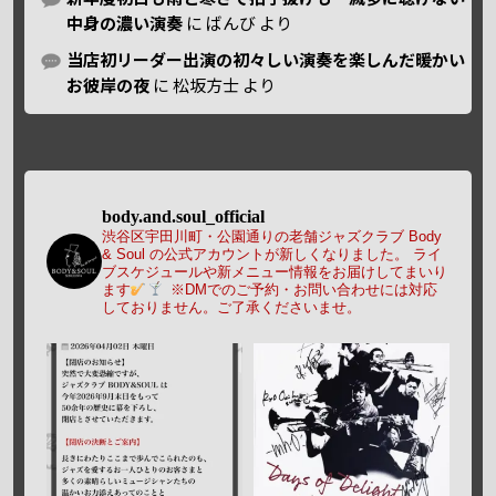
中身の濃い演奏
に
ばんび
より
当店初リーダー出演の初々しい演奏を楽しんだ暖かい
お彼岸の夜
に
松坂方士
より
body.and.soul_official
渋谷区宇田川町・公園通りの老舗ジャズクラブ Body
& Soul の公式アカウントが新しくなりました。
ライ
ブスケジュールや新メニュー情報をお届けしてまいり
ます
※DMでのご予約・お問い合わせには対応
しておりません。ご了承くださいませ。