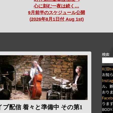
心に刻む一夜は続く…
9月前半のスケジュール公開
(2026年8月1日付 Aug 1st)
検索
X(旧tw
お知
Insta
ル、
おり
Faceb
りま
ブ配信 着々と準備中 その第1
BODY