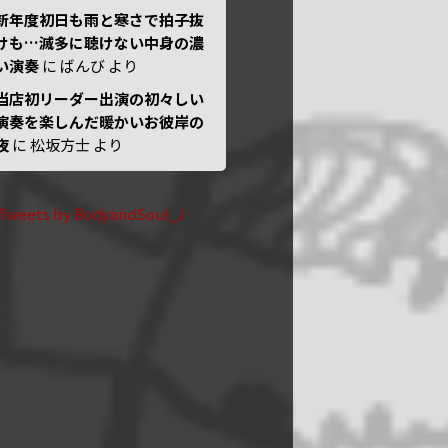
新年度初日も雨と寒さで拍子抜
けも…滅多に聴けない中身の濃
い演奏
に
ばんび
より
当店初リーダー出演の初々しい
演奏を楽しんだ暖かいお彼岸の
夜
に
松坂方士
より
Tweets by BodyandSoul_J