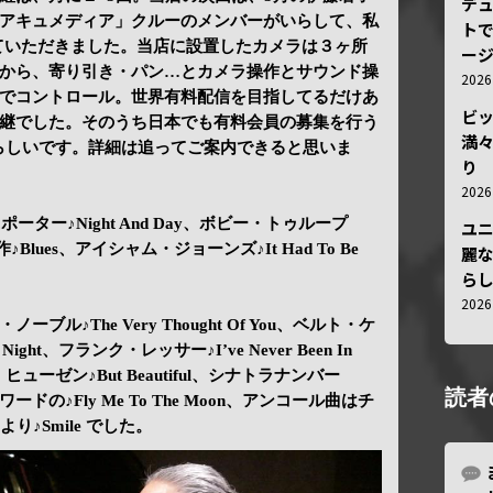
デ
アキュメディア」クルーのメンバーがいらして、私
トで
ていただきました。当店に設置したカメラは３ヶ所
ー
から、寄り引き・パン…とカメラ操作とサウンド操
202
でコントロール。世界有料配信を目指してるだけあ
ビ
継でした。そのうち日本でも有料会員の募集を行う
満
どらしいです。詳細は追ってご案内できると思いま
り
202
t、C.ポーター♪Night And Day、ボビー・トゥループ
ユ
OKU作♪Blues、アイシャム・ジョーンズ♪It Had To Be
麗
ら
202
ノーブル♪The Very Thought Of You、ベルト・ケ
 Night、フランク・レッサー♪I’ve Never Been In
・ヒューゼン♪But Beautiful、シナトラナンバー
読者
ドの♪Fly Me To The Moon、アンコール曲はチ
り♪Smile でした。