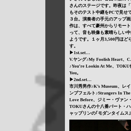
さんのステージです。昨夜は「
もそのテスト中継をPCで見せ
３台。演奏者の手元のアップ画
作は、すべて豪州からリモート
って、音も映像も素晴らしい中
ようです。１ヶ月3,500円ほ
す。
▶1st.set…
V.ヤング♪My Foolish Hear
♪You’re Lookin At Me、T
You。
▶2nd.set…
市川秀男作♪K’s Museum、レイ・
ンプフェルト♪Strangers In The
Love Before、ジミー・ヴァン
TOKUさんの十八番バート・ハワー
ャップリンの｢モダンタイムス｣よ