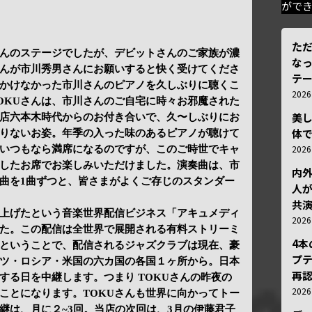
がで
ただ
さんのステージでしたが、デビットさんのご家族が濃
な
さんが市川秀男さんにお願いすると快く受けてくださ
テ
かけなかった市川さんのピアノを久しぶりに聴くこ
202
OKUさんは、市川さんのご自宅に時々お邪魔された
美
店六本木時代からのお付き合いで、久〜しぶりにお
体
りないお姿。年季の入った味のあるピアノが聴けて
202
、いつもなら満席になるのですが、このご時世でキャ
したお席でお楽しみいただけました。演奏曲は、市
内
ル曲を1曲ずつと、皆さまがよくご存じのスタンダー
人が
共
上げたという音楽世界配信ビジネス「アキュメディ
202
た。この配信は全世界で展開される有料ストリーミ
4
ということで、配信されるジャズクラブは現在、豪
プ
ツ・ロシア・米国の六カ国の各国１ヶ所から。日本
再認
する日を中継します。つまり TOKUさんの昨夜の
202
ことになります。TOKUさんも世界に向かってトー
継は、月に２~3回。当店の次回は、3月の伊藤君子