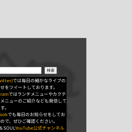
検索
itter)
では毎日の細かなライブの
らせをツイートしております。
gram
ではランチメニューやカクテ
新メニューのご紹介なども発信して
ます。
ook
でも毎日のお知らせをしてお
すので、ぜひご確認ください。
＆SOUL
YouTube公式チャンネル