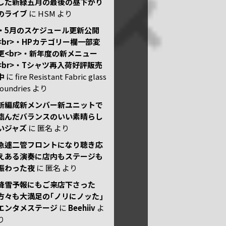
した新緑五月の最後の昼下がり
のライブ
に
HSM
より
・5月のスケジュール更新公開
<br>・HPカテゴリー欄一部変
更<br>・新年度の新メニュー
<br>・Tシャツ再入荷好評販売
中
に
fire Resistant Fabric glass
foundries
より
新編成新メンバー新ユニットで
臨んだバランスのいい素晴らし
いジャズ
に
匿名
より
急遽二管フロントになり聴き応
えある演奏に店内もステージも
賑わった夜
に
匿名
より
降雪予報にもご来店下さった
方々も大満足の｢ノリにノッた｣
エンタメステージ
に
Beehiiv
よ
り