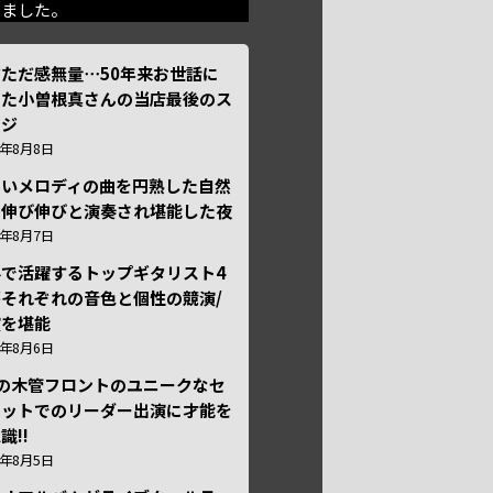
きました。
ただ感無量⋯50年来お世話に
った小曽根真さんの当店最後のス
ージ
6年8月8日
しいメロディの曲を円熟した自然
で伸び伸びと演奏され堪能した夜
6年8月7日
外で活躍するトップギタリスト4
それぞれの音色と個性の競演/
演を堪能
6年8月6日
本の木管フロントのユニークなセ
テットでのリーダー出演に才能を
識!!
6年8月5日