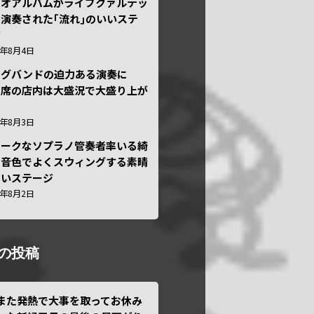
ュオアルバムがライブクァルテッ
演奏された｢流れ｣のいいステ
ジ
6年8月4日
ッグバンドの迫力ある演奏に
々席の店内は大盛況で大盛り上が
6年8月3日
ニークなソプラノ管奏者率いる綺
な音色でよくスウィングする素晴
しいステージ
6年8月2日
の投稿
また発熱で大事を取ってお休み