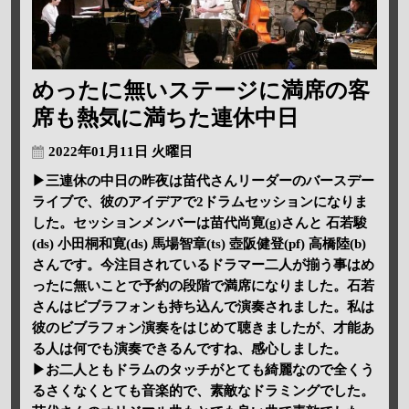
めったに無いステージに満席の客
席も熱気に満ちた連休中日
2022年01月11日 火曜日
▶三連休の中日の昨夜は苗代さんリーダーのバースデー
ライブで、彼のアイデアで2ドラムセッションになりま
した。セッションメンバーは苗代尚寛(g)さんと 石若駿
(ds) 小田桐和寛(ds) 馬場智章(ts) 壺阪健登(pf) 高橋陸(b)
さんです。今注目されているドラマー二人が揃う事はめ
ったに無いことで予約の段階で満席になりました。石若
さんはビブラフォンも持ち込んで演奏されました。私は
彼のビブラフォン演奏をはじめて聴きましたが、才能あ
る人は何でも演奏できるんですね、感心しました。
▶お二人ともドラムのタッチがとても綺麗なので全くう
るさくなくとても音楽的で、素敵なドラミングでした。