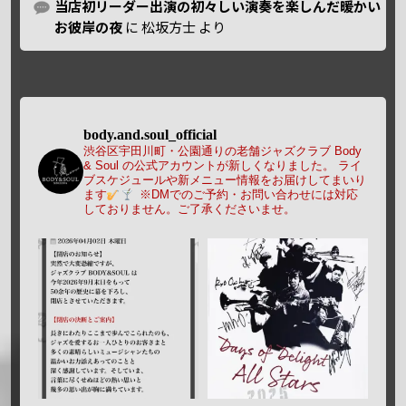
当店初リーダー出演の初々しい演奏を楽しんだ暖かい
お彼岸の夜
に
松坂方士
より
body.and.soul_official
渋谷区宇田川町・公園通りの老舗ジャズクラブ Body
& Soul の公式アカウントが新しくなりました。
ライ
ブスケジュールや新メニュー情報をお届けしてまいり
ます
※DMでのご予約・お問い合わせには対応
しておりません。ご了承くださいませ。