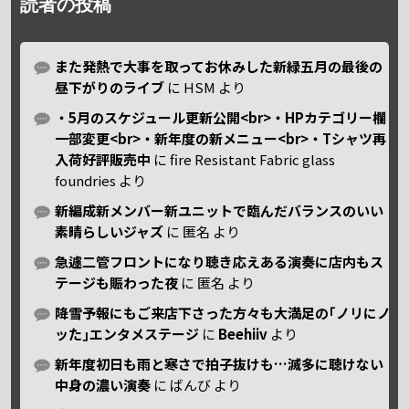
読者の投稿
また発熱で大事を取ってお休みした新緑五月の最後の
昼下がりのライブ
に
HSM
より
・5月のスケジュール更新公開<br>・HPカテゴリー欄
一部変更<br>・新年度の新メニュー<br>・Tシャツ再
入荷好評販売中
に
fire Resistant Fabric glass
foundries
より
新編成新メンバー新ユニットで臨んだバランスのいい
素晴らしいジャズ
に
匿名
より
急遽二管フロントになり聴き応えある演奏に店内もス
テージも賑わった夜
に
匿名
より
降雪予報にもご来店下さった方々も大満足の｢ノリにノ
ッた｣エンタメステージ
に
Beehiiv
より
新年度初日も雨と寒さで拍子抜けも…滅多に聴けない
中身の濃い演奏
に
ばんび
より