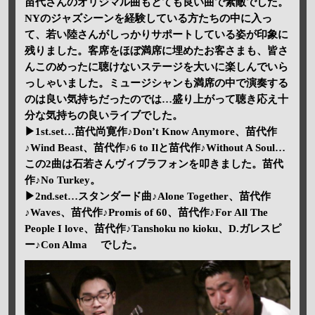
苗代さんのオリジマル曲もとても良い曲で素敵でした。
NYのジャズシーンを経験している方たちの中に入っ
て、若い陸さんがしっかりサポートしている姿が印象に
残りました。客席をほぼ満席に埋めたお客さまも、皆さ
んこのめったに聴けないステージを大いに楽しんでいら
っしゃいました。ミュージシャンも満席の中で演奏する
のは良い気持ちだったのでは…盛り上がって聴き応え十
分な気持ちの良いライブでした。
▶1st.set…苗代尚寛作♪Don’t Know Anymore、苗代作
♪Wind Beast、苗代作♪6 to Ilと苗代作♪Without A Soul…
この2曲は石若さんヴィブラフォンを叩きました。苗代
作♪No Turkey。
▶2nd.set…スタンダード曲♪Alone Together、苗代作
♪Waves、苗代作♪Promis of 60、苗代作♪For All The
People I love、苗代作♪Tanshoku no kioku、D.ガレスピ
ー♪Con Alma でした。