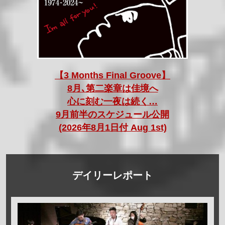
【3 Months Final Groove】
8月､第二楽章は佳境へ
心に刻む一夜は続く…
9月前半のスケジュール公開
(2026年8月1日付 Aug 1st)
デイリーレポート