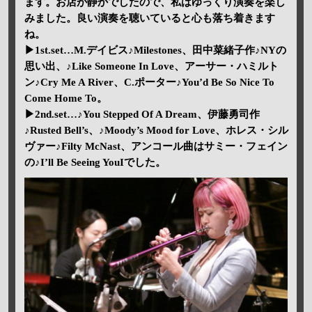
ます。お店が静かでしたので、私はゆっくり演奏を楽し
みました。良い演奏を聴いていると心も落ち着きます
ね。
▶1st.set…M.デイビス♪Milestones、田中菜緒子作♪NYの
思い出、♪Like Someone In Love、アーサー・ハミルト
ン♪Cry Me A River、C.ポーター♪You’d Be So Nice To
Come Home To。
▶2nd.set…♪You Stepped Of A Dream、伊藤勇司作
♪Rusted Bell’s、♪Moody’s Mood for Love、ホレス・シル
ヴァー♪Filty McNast、アンコール曲はサミー・フェイン
の♪I’ll Be Seeing YouIでした。