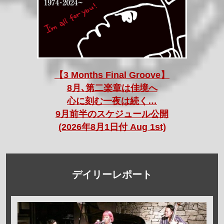
【3 Months Final Groove】
8月､第二楽章は佳境へ
心に刻む一夜は続く…
9月前半のスケジュール公開
(2026年8月1日付 Aug 1st)
デイリーレポート