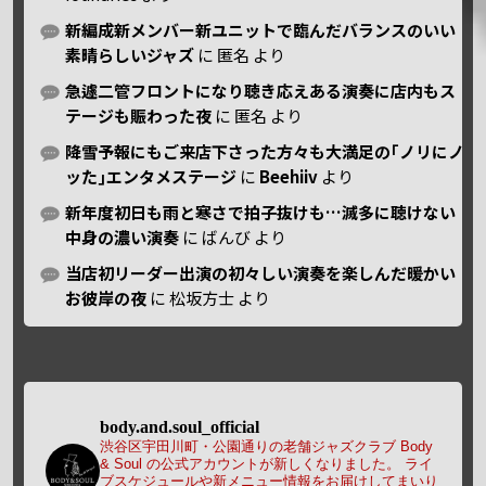
新編成新メンバー新ユニットで臨んだバランスのいい
素晴らしいジャズ
に
匿名
より
急遽二管フロントになり聴き応えある演奏に店内もス
テージも賑わった夜
に
匿名
より
降雪予報にもご来店下さった方々も大満足の｢ノリにノ
ッた｣エンタメステージ
に
Beehiiv
より
新年度初日も雨と寒さで拍子抜けも…滅多に聴けない
中身の濃い演奏
に
ばんび
より
当店初リーダー出演の初々しい演奏を楽しんだ暖かい
お彼岸の夜
に
松坂方士
より
body.and.soul_official
渋谷区宇田川町・公園通りの老舗ジャズクラブ Body
& Soul の公式アカウントが新しくなりました。
ライ
ブスケジュールや新メニュー情報をお届けしてまいり