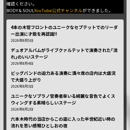
確認ください。
BODY＆SOUL
YouTube公式チャンネル
ができました。
4本の木管フロントのユニークなセプテットでのリーダ
ー出演に才能を再認識!!
2026年8月5日
デュオアルバムがライブクァルテットで演奏された｢流
れ｣のいいステージ
2026年8月4日
ビッグバンドの迫力ある演奏に満々席の店内は大盛況
で大盛り上がり
2026年8月3日
ユニークなソプラノ管奏者率いる綺麗な音色でよくス
ウィングする素晴らしいステージ
2026年8月2日
六本木時代の当店からこの道に入った半世紀近い時の
流れを思い感慨ひとしおの夜