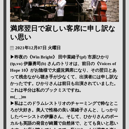
満席翌日で寂しい客席に申し訳な
い思い
2021年12月07日 火曜日
▶昨夜の《Win Bright》 田中菜緒子(pf) 市原ひかり
(tp,vo) 伊藤勇司(b) さんのトリオは、前日の《Voices of
Hope 10》がお陰様で大盛況満席になり、その翌日とあ
って残念ながら聴き手が少なくて、出演者には申し訳な
かったです。ひかりさんは前日も出演されていました。
これは半分は私のブックミスですね。
m(_ _)m
▶私はこのドラムレストリオのチャーミングで粋なとこ
ろが大好き。美人で性格の良い菜緒子さんと、しっかり
したベーシストの伊藤さん、そして、ひかりさんのボー
カルも英語の発音が綺麗で自然体で、とても良いと思い