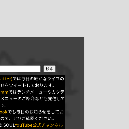
検索
itter)
では毎日の細かなライブの
らせをツイートしております。
gram
ではランチメニューやカクテ
新メニューのご紹介なども発信して
ます。
ook
でも毎日のお知らせをしてお
すので、ぜひご確認ください。
＆SOUL
YouTube公式チャンネル