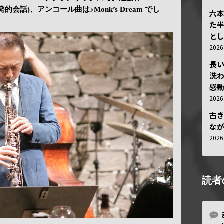
ion (自発的会話)、アンコール曲は♪Monk’s Dream でし
六
た
と
202
長
洗
感動
202
古
な
202
読者