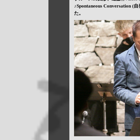
♪Spontaneous Conversat
た。