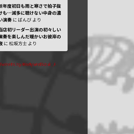
新年度初日も雨と寒さで拍子抜
けも…滅多に聴けない中身の濃
い演奏
に
ばんび
より
当店初リーダー出演の初々しい
演奏を楽しんだ暖かいお彼岸の
夜
に
松坂方士
より
Tweets by BodyandSoul_J