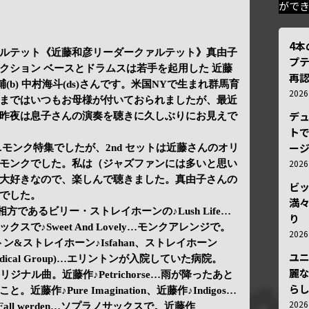
がで
4
ルテット《近藤和彦リーダークァルテット》真由子
プ
クション ベースとドラムスは若手を起用した 近藤
再認
北祐輔(b) 中村海斗(ds)さんです。米国NYで生まれ群馬育
202
まではいつもお母様が付いておられましたが、最近
デ
昨夜は息子さんの演奏を聴きに久しぶりにお見えで
トで
ー
&T.モンク特集でしたが、2nd セットは近藤さんのオリ
202
モンクでした。私は（ジャズファンには多いと思い
大好きなので、楽しんで聴きました。真由子さんの
ビ
でした。
満
ば相方であるビリー・ストレイホーンの♪Lush Life…
り
で♪Sweet And Lovely…モンクアレンジで。
202
トン&ストレイホーン♪Isfahan、ストレイホーン
ユ
an Medical Group)…エリントンが入院していた病院。
麗
リジナル曲。近藤作♪Petrichorse…雨が降ったあと
ら
作♪Pure Imagination、近藤作♪Indigos…
202
Fall werden…ソプラノサックスで。近藤作