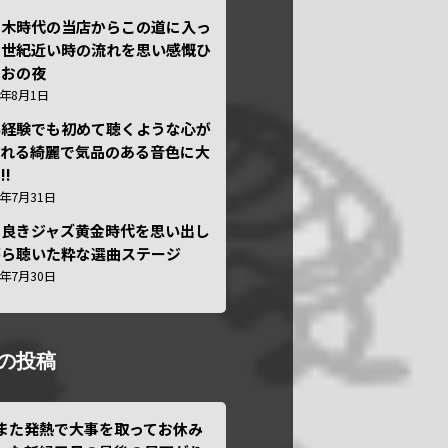
本木時代の当店からこの道に入っ
半世紀近い時の流れを思い感慨ひ
しおの夜
6年8月1日
い経験でも初めて聴くような心が
われる綺麗で気品のある音色に大
!!
6年7月31日
き良きジャズ黄金時代を思い出し
がら聴いた粋な選曲ステージ
6年7月30日
の投稿
また発熱で大事を取ってお休み