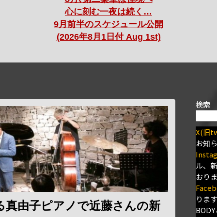
心に刻む一夜は続く…
9月前半のスケジュール公開
(2026年8月1日付 Aug 1st)
検索
X(旧tw
お知
Insta
ル、
おり
Faceb
りま
る真由子ピアノで近藤さんの新
BODY