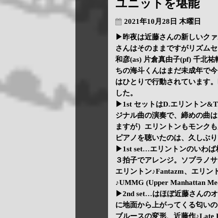
ユニットを堪能
2021年10月28日 木曜日
▶昨夜は近藤さんの新しいクァ
さんはそのままですがリズムセ
和彦(as) 片倉真由子(pf) 千
ちの海斗くんはまだ未成年で今
はひとりで行動されています。
した。
▶1st セットはD.エリントン
ジナル曲の演奏で、締めの曲は
ますが）エリントンもモンクも
ピアノを聴いたのは、久しぶり
▶1st set…エリントンのいわ
３拍子でアレンジ。ソプラノサックス
エリントン♪Fantazm、エリン
♪UMMG (Upper Manhatt
▶2nd set…はほぼ近藤さんのオ
に地面から上がってくる匂いのこと。近藤
ブルースの変形、近藤作♪Late 