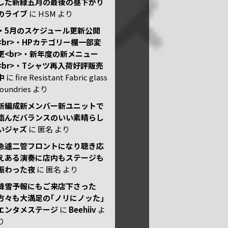
した新緑五月の最後の昼下がり
のライブ
に
HSM
より
・5月のスケジュール更新公開
<br>・HPカテゴリー欄一部変
更<br>・新年度の新メニュー
<br>・Tシャツ再入荷好評販売
中
に
fire Resistant Fabric glass
foundries
より
新編成新メンバー新ユニットで
臨んだバランスのいい素晴らし
いジャズ
に
匿名
より
急遽二管フロントになり聴き応
えある演奏に店内もステージも
賑わった夜
に
匿名
より
降雪予報にもご来店下さった
方々も大満足の｢ノリにノッた｣
エンタメステージ
に
Beehiiv
よ
り