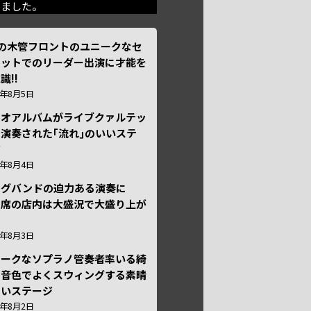
きました。
本の木管フロントのユニークなセ
テットでのリーダー出演に才能を
識!!
6年8月5日
ュオアルバムがライブクァルテッ
演奏された｢流れ｣のいいステ
ジ
6年8月4日
ッグバンドの迫力ある演奏に
々席の店内は大盛況で大盛り上が
6年8月3日
ニークなソプラノ管奏者率いる綺
な音色でよくスウィングする素晴
しいステージ
6年8月2日