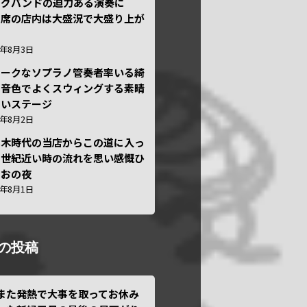
ッグバンドの迫力ある演奏に
々席の店内は大盛況で大盛り上が
6年8月3日
ニークなソプラノ管奏者率いる綺
な音色でよくスウィングする素晴
しいステージ
6年8月2日
本木時代の当店からこの道に入っ
半世紀近い時の流れを思い感慨ひ
しおの夜
6年8月1日
の投稿
また発熱で大事を取ってお休み