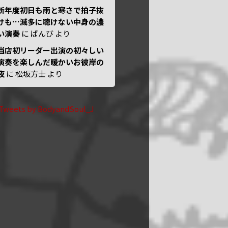
新年度初日も雨と寒さで拍子抜
けも…滅多に聴けない中身の濃
い演奏
に
ばんび
より
当店初リーダー出演の初々しい
演奏を楽しんだ暖かいお彼岸の
夜
に
松坂方士
より
Tweets by BodyandSoul_J