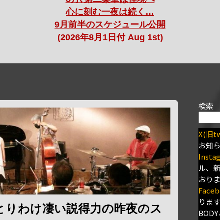
心に刻む一夜は続く…
9月前半のスケジュール公開
(2026年8月1日付 Aug 1st)
検索
X(旧tw
お知
Insta
ル、
おり
Faceb
りま
とりわけ凄い説得力の昨夜のス
BODY