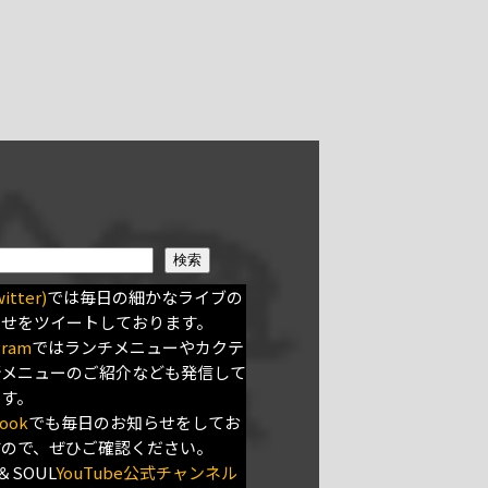
検索
itter)
では毎日の細かなライブの
らせをツイートしております。
gram
ではランチメニューやカクテ
新メニューのご紹介なども発信して
ます。
ook
でも毎日のお知らせをしてお
すので、ぜひご確認ください。
＆SOUL
YouTube公式チャンネル