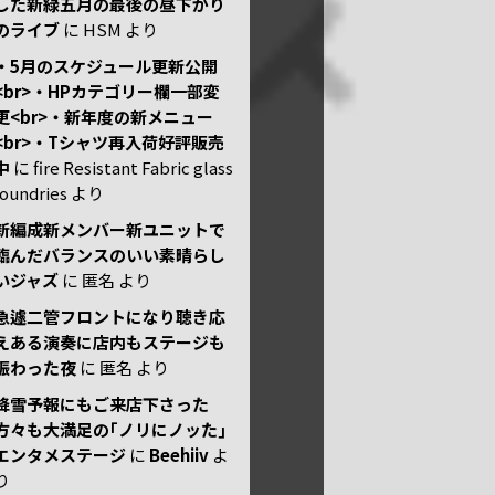
した新緑五月の最後の昼下がり
のライブ
に
HSM
より
・5月のスケジュール更新公開
<br>・HPカテゴリー欄一部変
更<br>・新年度の新メニュー
<br>・Tシャツ再入荷好評販売
中
に
fire Resistant Fabric glass
foundries
より
新編成新メンバー新ユニットで
臨んだバランスのいい素晴らし
いジャズ
に
匿名
より
急遽二管フロントになり聴き応
えある演奏に店内もステージも
賑わった夜
に
匿名
より
降雪予報にもご来店下さった
方々も大満足の｢ノリにノッた｣
エンタメステージ
に
Beehiiv
よ
り