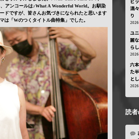
ビ
row ?、アンコールは♪What A Wonderful World。お馴染
満
ードですが、皆さんお気づきになられたと思います
り
マは「Wのつくタイトル曲特集」でした。
202
ユ
麗
ら
202
六
た
と
202
読者