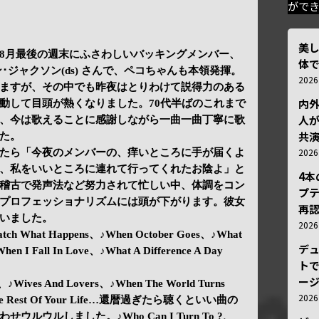
がで
美
は、8月最後の週末にふさわしいバッキングメンバー、
体
ジーン･ジャクソン(ds) さんで、ペコちゃんも本領発揮。
202
ますが、その中でも昨夜はとりわけて説得力のある
内
動して目頭が熱くなりました。70代半ばのこれまで
人が
、今は歌えることに感謝しながら一曲一曲丁寧に歌
共
た。
202
たら「今夜のメンバーの、痒いところに手が届くよ
、私をいいところに連れて行ってくれたお陰よ」と
4
稽古で発声法など努力されて忙しい中、体調をコン
プ
プロフェッショナリズムには頭が下がります。彼女
再認
いました。
202
atch What Happens、♪When October Goes、♪What
デ
When I Fall In Love、♪What A Difference A Day
トで
ー
♪Wives And Lovers、♪When The World Turns
202
g The Rest Of Your Life…還暦過ぎたら聴くといい曲の
ウルしました。♪Who Can I Turn To ?、