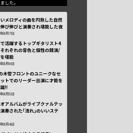
きました。
しいメロディの曲を円熟した自然
で伸び伸びと演奏され堪能した夜
6年8月7日
外で活躍するトップギタリスト4
それぞれの音色と個性の競演/
演を堪能
6年8月6日
本の木管フロントのユニークなセ
テットでのリーダー出演に才能を
識!!
6年8月5日
ュオアルバムがライブクァルテッ
演奏された｢流れ｣のいいステ
ジ
6年8月4日