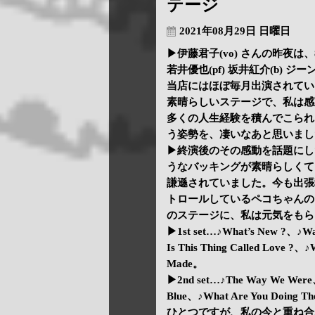
テージ
2021年08月29日 日曜日
▶伊藤君子(vo) さんの昨夜
若井優也(pf) 坂井紅介(b) 
当店にはほぼ毎月出演されてい
素晴らしいステージで、私は感
多くの人生経験を積んでこられ
う姿勢を、凄いなあと思いまし
▶終演後のその感動を話題にし
うなバッキングが素晴らしくて
謙遜されていました。今も出張
トロールしているペコちゃんの
のステージに、私は元気をもら
▶1st set…♪What’s New ?、♪W
Is This Thing Called Love ?、♪
Made。
▶2nd set…♪The Way We Were、
Blue、♪What Are You Doin
ひとつですが、私の今と重ね合わせウル