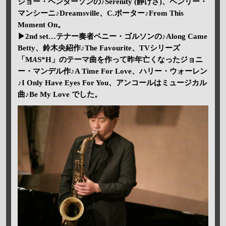
ジョー・ヘンダーソンの♪Serenity (静けさ)、ヘンリー・
マンシーニ♪Dreamsville、C.ポーター♪From This
Moment On。
▶2nd set…テナー奏者ベニー・ゴルソンの♪Along Came
Betty、鈴木央紹作♪The Favourite、TVシリーズ
「M
A
S*H」のテーマ曲を作って昨年亡くなったジョニ
ー・マンデル作♪A Time For Love、ハリー・ウォーレン
♪I Only Have Eyes For You、アンコールはミュージカル
曲♪Be My Love でした。