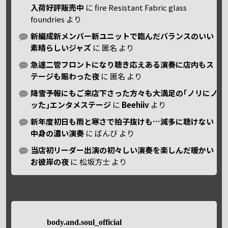
入荷好評販売中
に
fire Resistant Fabric glass
foundries
より
新編成新メンバー新ユニットで臨んだバランスのいい
素晴らしいジャズ
に
匿名
より
急遽二管フロントになり聴き応えある演奏に店内もス
テージも賑わった夜
に
匿名
より
降雪予報にもご来店下さった方々も大満足の｢ノリにノ
ッた｣エンタメステージ
に
Beehiiv
より
新年度初日も雨と寒さで拍子抜けも…滅多に聴けない
中身の濃い演奏
に
ばんび
より
当店初リーダー出演の初々しい演奏を楽しんだ暖かい
お彼岸の夜
に
松坂方士
より
body.and.soul_official