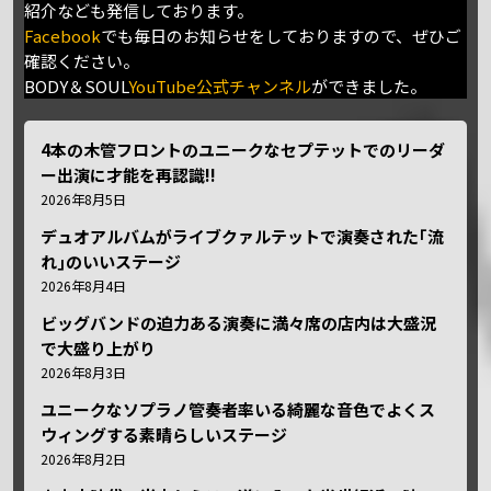
紹介なども発信しております。
Facebook
でも毎日のお知らせをしておりますので、ぜひご
確認ください。
BODY＆SOUL
YouTube公式チャンネル
ができました。
4本の木管フロントのユニークなセプテットでのリーダ
ー出演に才能を再認識!!
2026年8月5日
デュオアルバムがライブクァルテットで演奏された｢流
れ｣のいいステージ
2026年8月4日
ビッグバンドの迫力ある演奏に満々席の店内は大盛況
で大盛り上がり
2026年8月3日
ユニークなソプラノ管奏者率いる綺麗な音色でよくス
ウィングする素晴らしいステージ
2026年8月2日