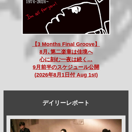
【3 Months Final Groove】
8月､第二楽章は佳境へ
心に刻む一夜は続く…
9月前半のスケジュール公開
(2026年8月1日付 Aug 1st)
デイリーレポート