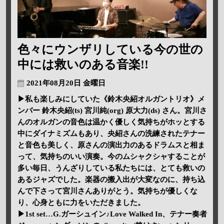
色々にウンザリしている今の世の
中には救いのある音楽!!
2021年08月20日 金曜日
▶私も楽しみにしていた《鈴木央紹オルガントリオ》メ
ンバー 鈴木央紹(ts) 宮川純(org) 原大力(ds) さん。宮川さ
んのオルガンの音色は温かく優しく気持ちがホッとする
中にダイナミズムもあり、央紹さんの洗練されたテナー
と音色も美しく、原さんの演出力のあるドラムスと相ま
って、気持ちのいい演奏。今のムシャクシャすることが
多い毎日、うんざりしている私たちには、とても救いの
あるジャズでした。楽器の搬入出が大変なのに、持ち込
んで下さって宮川さんありがとう。気持ちが優しくな
り、心身ともに力をいただきました。
▶1st set…G.ガーシュイン♪Love Walked In、テナー奏者