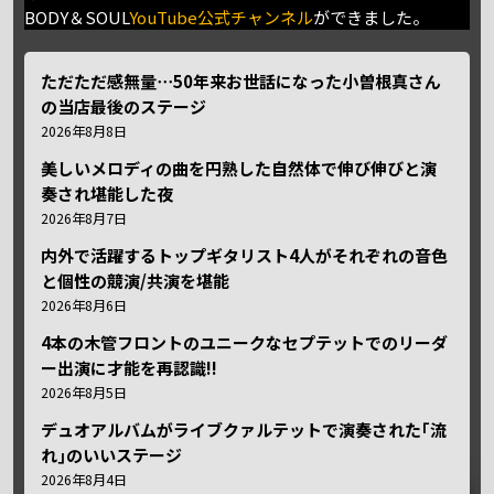
BODY＆SOUL
YouTube公式チャンネル
ができました。
ただただ感無量⋯50年来お世話になった小曽根真さん
の当店最後のステージ
2026年8月8日
美しいメロディの曲を円熟した自然体で伸び伸びと演
奏され堪能した夜
2026年8月7日
内外で活躍するトップギタリスト4人がそれぞれの音色
と個性の競演/共演を堪能
2026年8月6日
4本の木管フロントのユニークなセプテットでのリーダ
ー出演に才能を再認識!!
2026年8月5日
デュオアルバムがライブクァルテットで演奏された｢流
れ｣のいいステージ
2026年8月4日