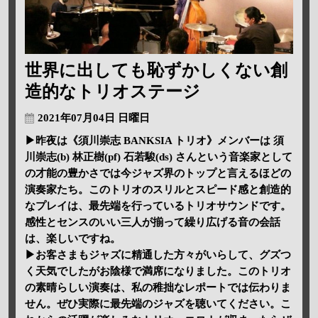
世界に出しても恥ずかしくない創
造的なトリオステージ
2021年07月04日 日曜日
▶昨夜は《須川崇志 BANKSIA トリオ》メンバーは 須
川崇志(b) 林正樹(pf) 石若駿(ds) さんという音楽家として
の才能の豊かさでは今ジャズ界のトップと言えるほどの
演奏家たち。このトリオのスリルとスピード感と創造的
なプレイは、最先端を行っているトリオサウンドです。
感性とセンスのいい三人が揃って繰り広げる音の会話
は、楽しいですね。
▶お客さまもジャズに精通した方々がいらして、グズつ
く天気でしたがお陰様で満席になりました。このトリオ
の素晴らしい演奏は、私の稚拙なレポートでは伝わりま
せん。ぜひ実際に最先端のジャズを聴いてください。こ