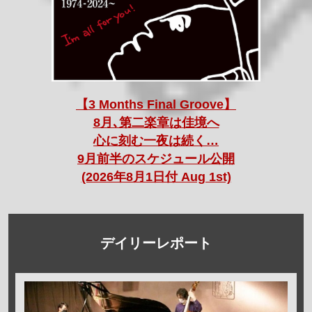
【3 Months Final Groove】
8月､第二楽章は佳境へ
心に刻む一夜は続く…
9月前半のスケジュール公開
(2026年8月1日付 Aug 1st)
デイリーレポート