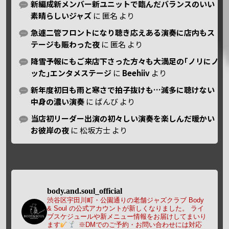
新編成新メンバー新ユニットで臨んだバランスのいい
素晴らしいジャズ
に
匿名
より
急遽二管フロントになり聴き応えある演奏に店内もス
テージも賑わった夜
に
匿名
より
降雪予報にもご来店下さった方々も大満足の｢ノリにノ
ッた｣エンタメステージ
に
Beehiiv
より
新年度初日も雨と寒さで拍子抜けも…滅多に聴けない
中身の濃い演奏
に
ばんび
より
当店初リーダー出演の初々しい演奏を楽しんだ暖かい
お彼岸の夜
に
松坂方士
より
body.and.soul_official
渋谷区宇田川町・公園通りの老舗ジャズクラブ Body
& Soul の公式アカウントが新しくなりました。
ライ
ブスケジュールや新メニュー情報をお届けしてまいり
ます
※DMでのご予約・お問い合わせには対応