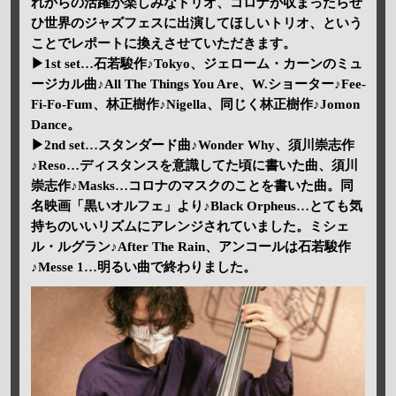
れからの活躍が楽しみなトリオ、コロナが収まったらぜ
ひ世界のジャズフェスに出演してほしいトリオ、という
ことでレポートに換えさせていただきます。
▶1st set…石若駿作♪Tokyo、ジェローム・カーンのミュ
ージカル曲♪All The Things You Are、W.ショーター♪Fee-
Fi-Fo-Fum、林正樹作♪Nigella、同じく林正樹作♪Jomon
Dance。
▶2nd set…スタンダード曲♪Wonder Why、須川崇志作
♪Reso…ディスタンスを意識してた頃に書いた曲、須川
崇志作♪Masks…コロナのマスクのことを書いた曲。同
名映画「黒いオルフェ」より♪Black Orpheus…とても気
持ちのいいリズムにアレンジされていました。ミシェ
ル・ルグラン♪After The Rain、アンコールは石若駿作
♪Messe 1…明るい曲で終わりました。