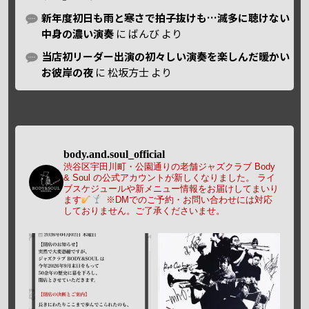
新年度初日も雨と寒さで拍子抜けも…滅多に聴けない
中身の濃い演奏
に
ばんび
より
当店初リーダー出演の初々しい演奏を楽しんだ暖かい
お彼岸の夜
に
松坂方士
より
body.and.soul_official
渋谷区宇田川町・公園通りの老舗ジャズクラブ Body
& Soul の公式アカウントが新しくなりました。
ライ
ブスケジュールや新メニュー情報をお届けしてまいり
ます
※DMでのご予約・お問い合わせには対応
しておりません。ご了承くださいませ。