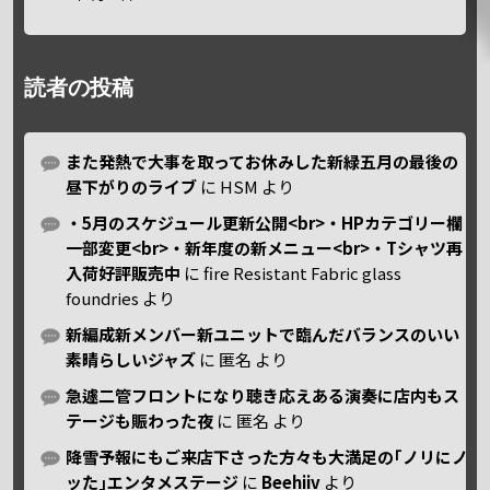
読者の投稿
また発熱で大事を取ってお休みした新緑五月の最後の
昼下がりのライブ
に
HSM
より
・5月のスケジュール更新公開<br>・HPカテゴリー欄
一部変更<br>・新年度の新メニュー<br>・Tシャツ再
入荷好評販売中
に
fire Resistant Fabric glass
foundries
より
新編成新メンバー新ユニットで臨んだバランスのいい
素晴らしいジャズ
に
匿名
より
急遽二管フロントになり聴き応えある演奏に店内もス
テージも賑わった夜
に
匿名
より
降雪予報にもご来店下さった方々も大満足の｢ノリにノ
ッた｣エンタメステージ
に
Beehiiv
より