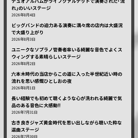
デュオアルバムがライブクァルテットで演奏された｢流
れ｣のいいステージ
2026年8月4日
ビッグバンドの迫力ある演奏に満々席の店内は大盛況
で大盛り上がり
2026年8月3日
ユニークなソプラノ管奏者率いる綺麗な音色でよくス
ウィングする素晴らしいステージ
2026年8月2日
六本木時代の当店からこの道に入った半世紀近い時の
流れを思い感慨ひとしおの夜
2026年8月1日
長い経験でも初めて聴くような心が洗われる綺麗で気
品のある音色に大感動!!
2026年7月31日
古き良きジャズ黄金時代を思い出しながら聴いた粋な
選曲ステージ
2026年7月30日