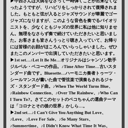
▶中西さんは大病をなさって一時弾くことが出来なくな
ったようですが、リハビリをしっかりされて復帰されま
した。もともと弦が入るとジャズサウンドが華麗でゴー
ジャズになりますが、このような音色を奏でるバイオリ
ニストを、少なくともジャズの世界に私は他に知りませ
ん。無理をなさらず奏で続けていただきたいと思いまし
た。お客さまも皆さんうっとり聴き入っていて、お帰り
には皆様のお顔がほころんでいらっしゃいました。ぜひ
またこのメンバーで出演していただきたいと思います。
▶1st set…♪Let It Be Me…オリジナルはシャンソン歌手
ジルベル・ベコーの作品。♪Time After Time…古いスタ
ンダード曲です。Bluesette…ハーモニカ奏者トゥーツ・
シールマンスが書いた曲で管弦楽で演奏もされるジャ
ズ・スタンダード曲。♪When The World Turns Blue、
♪Rainbow Connection、♪Over The Rainbow、♪Who Can
I Turn To?。さてこのセットのペコちゃんの選曲テーマ
は「コロナとその後の世界」かしら…。
▶2nd set…♪I Can’t Give You Anything But Love、
♪Love、♪Love For Sale、♪So Many Stars、
♪Summertime、♪I Didn’t Know What Time It Was、