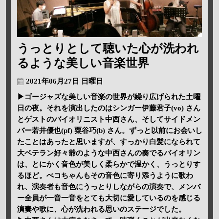
うっとりとして聴いた心が洗われ
るような美しい音楽世界
2021年06月27日 日曜日
▶ゴージャズな美しい音楽の世界が繰り広げられた土曜
日の夜。それを演出したのはシンガー伊藤君子(vo) さん
とゲストのバイオリニスト中西さん、そしてサイドメン
バー若井優也(pf) 粟谷巧(b) さん。ずっと以前にお会いし
たことはあったと思いますが、すっかり白髪になられて
大ベテラン好々爺のような中西さんの奏でるバイオリン
は、とにかく音色が美しく柔らかで温かく、うっとりす
るほど。ぺコちゃんもその音色に寄り添うように歌わ
れ、演奏者も音色にうっとりしながらの演奏で、メンバ
ー全員が一音一音をとても大切に愛しているのを感じる
演奏や歌に、心が洗われる思いのステージでした。