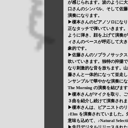
が感じられます。波のように大
口さんのシンバル、そして佐藤
演奏になります。
▶榎本さんのピアノソロになり
正なタッチで弾いていきます。
ように弾き、顔を上げて演奏が
ィさんのベースが呼応して大き
象的です。
▶佐藤さんのソプラノサックス
吹いていきます。独特の抑揚で
なり刺激的な音を放ちます。山
藤さんと一体的になって並走し
ンサンブルで華やかな演奏になり
The Morning の演奏を結びま
▶榎本さんがマイクを取り、ご
３曲を紹介し続けて演奏されま
▶榎本さんは、ピアニストのリ
♪Elm を演奏されていまし
意味も込めて、♪Natural Sele
▶先日デジタルリリースされた