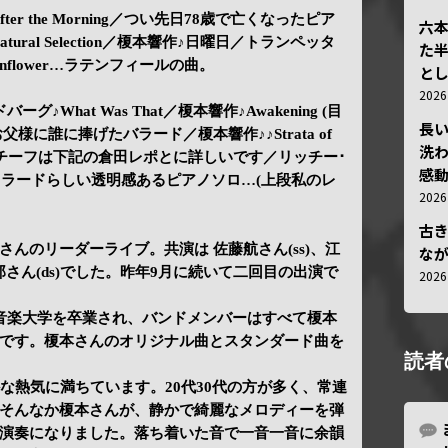
er the Morning／つい先日78歳で亡くなったピア
六
ural Selection／榎本響作♪日曜日／トランペッタ
た
Sunflower…ラテンフィールの曲。
と
202
What Was That／榎本響作♪Awakening (目
長
…お父様に誰に捧げたバラード／榎本響作♪♪Strata of
洗
…曲のモチーフは下記の倉田レポとに詳しいです／リッチー･
感動
g…バイラードらしい透明感あるピアノソロ…(上段私のレ
202
古
んのリーダーライブ。共演は 佐藤航さん(ss)、江
な
郎さん(ds)でした。昨年9月に続いて二回目の出演で
202
音楽大学を卒業され、バンドメンバーはすべて榎本
です。榎本さんのオリジナル曲とスタンダード曲を
読者
な熱気に満ちています。20代30代の方が多く、常連
そんなか榎本さんが、静かで綺麗なメロディーを弾
演奏になりました。落ち着いた音で一音一音に余韻