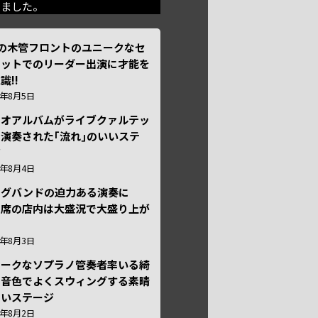
きました。
本の木管フロントのユニークなセ
テットでのリーダー出演に才能を
識!!
6年8月5日
ュオアルバムがライブクァルテッ
演奏された｢流れ｣のいいステ
ジ
6年8月4日
ッグバンドの迫力ある演奏に
々席の店内は大盛況で大盛り上が
6年8月3日
ニークなソプラノ管奏者率いる綺
な音色でよくスウィングする素晴
しいステージ
6年8月2日