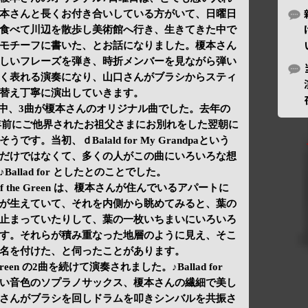
本さんと長くお付き合いしている方がいて、日曜日
食べて川辺を散歩し美術館へ行き、生きてきた中で
モチーフに書いた、とお話になりました。榎本さん
しいフレーズを弾き、時折メンバーを見ながら弾い
く表れる演奏になり、山口さんがブラシからスティ
替え丁寧に演出していきます。
曲中、3曲が榎本さんのオリジナル曲でした。去年の
 は、二年前にご他界されたお祖父さまにお別れをした翌朝に
。当初、ｄBalald for My Grandpaという
だけではなくて、多くの人がこの曲にいろいろな想
llad for としたとのことでした。
of the Green は、榎本さんが住んでいるアパートに
が生えていて、それを内側から眺めてみると、葉の
止まっていたりして、葉の一枚いちまいにいろいろ
す。それらが積み重なった地層のように見え、そこ
名を付けた、と伺ったことがあります。
 the Green の2曲を続けて演奏されました。♪Ballad for
い音色のソプラノサックス、榎本さんの繊細で美し
さんがブラシを回しドラムを叩きシンバルを共振さ