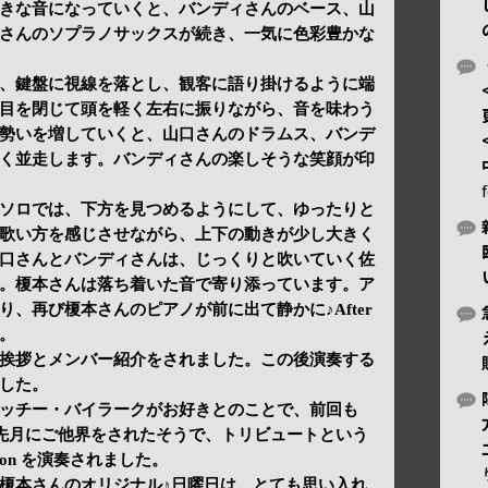
きな音になっていくと、バンディさんのベース、山
さんのソプラノサックスが続き、一気に色彩豊かな
、鍵盤に視線を落とし、観客に語り掛けるように端
目を閉じて頭を軽く左右に振りながら、音を味わう
勢いを増していくと、山口さんのドラムス、バンデ
く並走します。バンディさんの楽しそうな笑顔が印
ソロでは、下方を見つめるようにして、ゆったりと
歌い方を感じさせながら、上下の動きが少し大きく
口さんとバンディさんは、じっくりと吹いていく佐
。榎本さんは落ち着いた音で寄り添っています。ア
、再び榎本さんのピアノが前に出て静かに♪After
す。
挨拶とメンバー紹介をされました。この後演奏する
した。
ッチー・バイラークがお好きとのことで、前回も
た。先月にご他界をされたそうで、トリビュートという
ction を演奏されました。
榎本さんのオリジナル♪日曜日は、とても思い入れ