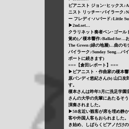
ピアニスト ジョン･ヒックス♪Aft
ニスト リッチー･バイラーク♪Nat
ー フレディ･ハバード♪Little 
▶2nd.set…
クラリネット奏者ベン･ゴールドバーグ♪
覚め)／榎本響作♪Ballad for
The Green (緑の地層)
バイラーク♪Sunday Son
ポートに続きます)
===【倉田レポート】===
▶ピアニスト・作曲家の榎本響さ
原バンディ悠紀さん(b) 山口友
す。
榎本さんは昨年3月に洗足学園
さんの大学の先輩にあたるそう
演奏されました。
▶50名近い観客が席を埋め静か
客や外国人客もおられました。
き始め、しばらくピアノだけの