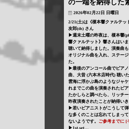
の一端を納得した
2026年02月22日 日曜日
2/21(土)は《榎本響クァルテット
友郎(ds) さん
▶週末土曜の昨夜は、榎本響(pf) 
響クァルテット》響さんはいま
聴いて納得しました。演奏曲も
オリジナル曲を入れ、ステージ
た。
▶最後のアンコール曲でピアノ
曲、大昔 (六本木店時代) 聴
雲海に浮かぶ島のようなジャケ
れまでこの曲を演奏されたピア
たかしらと調べたら、リッチー
昨夜演奏されたことが納得いき
▶若いピアニストがこうして弾
な多くのことは忘れてしまって
ないようです。
ご参考までに [その
▶1st.set…