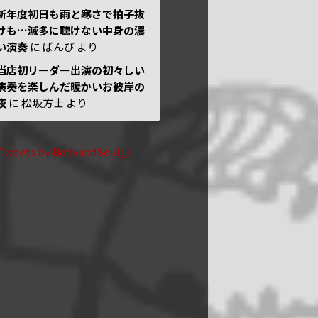
新年度初日も雨と寒さで拍子抜
けも…滅多に聴けない中身の濃
い演奏
に
ばんび
より
当店初リーダー出演の初々しい
演奏を楽しんだ暖かいお彼岸の
夜
に
松坂方士
より
Tweets by BodyandSoul_J