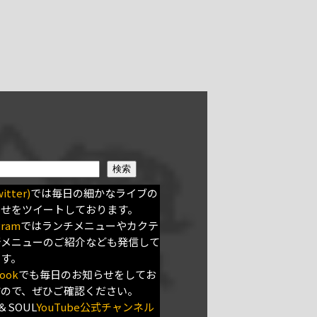
検索
itter)
では毎日の細かなライブの
らせをツイートしております。
gram
ではランチメニューやカクテ
新メニューのご紹介なども発信して
ます。
ook
でも毎日のお知らせをしてお
すので、ぜひご確認ください。
＆SOUL
YouTube公式チャンネル