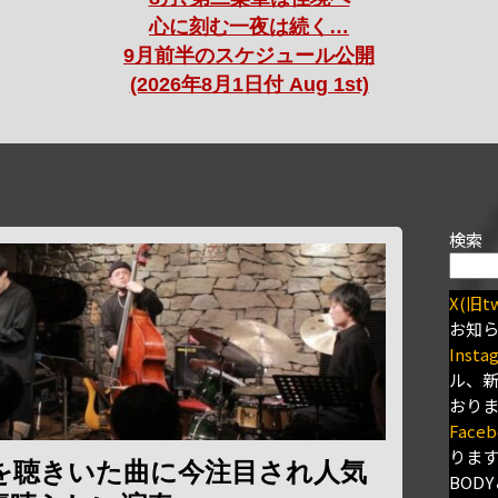
心に刻む一夜は続く…
9月前半のスケジュール公開
(2026年8月1日付 Aug 1st)
検索
X(旧tw
お知
Insta
ル、
おり
Faceb
りま
を聴きいた曲に今注目され人気
BODY