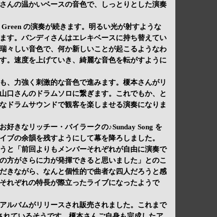
さんの温かいベースの音色で、しっとりとした演奏
 the Green の演奏が続きます。明るい光が射すような
ます。バンディさんはエレキベースに持ち替えてい
瑞々しい音色で、何か新しいことが起こるようなわ
す。速度を上げていき、綺麗な音色を転がすように
も、力強く刺激的な音色で進みます。榎本さんがリ
山口さんのドラムソロに繋ぎます。これでもか、と
なドラムサウンドで観客を楽しませる演奏になりま
きなリッチー・バイラークの♪Sunday Song を
イブの余韻を残すようにして幕を降ろしました。
うと「前回よりもメンバーそれぞれが自由に演奏で
の方がさらに力が発揮できると思いました」とのこ
だきながら、なんと個性的で曲者な四人だろうと感
それぞれの特長が際立ったライブになったようで
アルバムがリリースされ販売されました。これまで
されているそうです。榎本さんご自身も完成したア