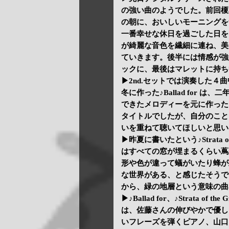
の強い曲のようでした。前回榎
の朝に、おいしいモーニングを
一番幸せな休日を過ごした日を
が綺麗な音色を繊細に連ね、美
ていきます。後半には情感が強
ックに、最後はマレットに持ち
▶2nd.セットでは演奏した４
冬に作った♪Ballad for
できたメロディーを元に作ったそうです
タイトルでしたが、自分のこと
いを重ねて聴いてほしいと思い♪Ba
▶昨夏に書いたという♪Strata 
はすべての窓が埋まるくらい蔦
形や色が違って蟻がいたり蜂が
な世界がある、と感じたそうで
から、緑の地層という意味の曲
▶♪Ballad for、♪Strata of
は、佐藤さんの伸びやかで優し
いフレーズを弾くピアノ、山口