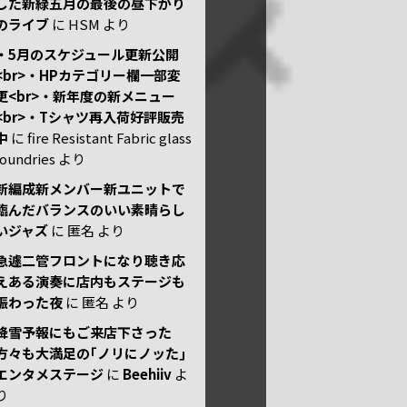
した新緑五月の最後の昼下がり
のライブ
に
HSM
より
・5月のスケジュール更新公開
<br>・HPカテゴリー欄一部変
更<br>・新年度の新メニュー
<br>・Tシャツ再入荷好評販売
中
に
fire Resistant Fabric glass
foundries
より
新編成新メンバー新ユニットで
臨んだバランスのいい素晴らし
いジャズ
に
匿名
より
急遽二管フロントになり聴き応
えある演奏に店内もステージも
賑わった夜
に
匿名
より
降雪予報にもご来店下さった
方々も大満足の｢ノリにノッた｣
エンタメステージ
に
Beehiiv
よ
り