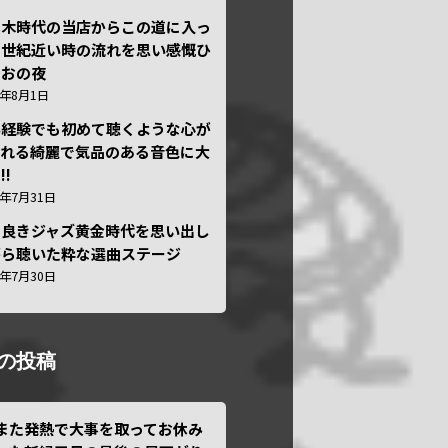
本木時代の当店からこの道に入っ
半世紀近い時の流れを思い感慨ひ
しおの夜
6年8月1日
い経験でも初めて聴くような心が
われる綺麗で気品のある音色に大
!!
6年7月31日
き良きジャズ黄金時代を思い出し
がら聴いた粋な選曲ステージ
6年7月30日
の投稿
また発熱で大事を取ってお休み