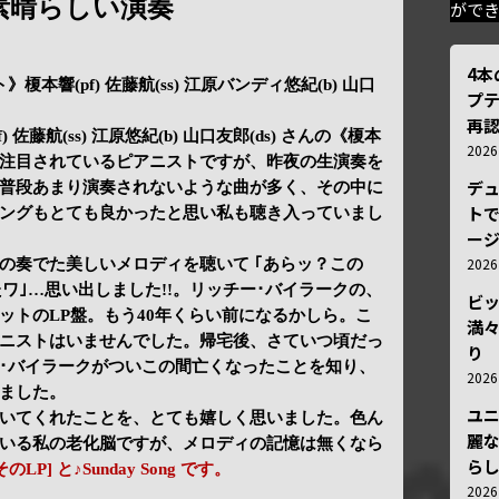
素晴らしい演奏
がで
4
》榎本響(pf) 佐藤航(ss) 江原バンディ悠紀(b) 山口
プ
再認
佐藤航(ss) 江原悠紀(b) 山口友郎(ds) さんの《榎本
202
注目されているピアニストですが、昨夜の生演奏を
デ
普段あまり演奏されないような曲が多く、その中に
トで
ングもとても良かったと思い私も聴き入っていまし
ー
202
の奏でた美しいメロディを聴いて ｢あらッ？この
いたワ｣…思い出しました!!。リッチー･バイラークの、
ビ
ットのLP盤。もう40年くらい前になるかしら。こ
満
ニストはいませんでした。帰宅後、さていつ頃だっ
り
･バイラークがついこの間亡くなったことを知り、
202
ました。
ユ
いてくれたことを、とても嬉しく思いました。色ん
麗
いる私の老化脳ですが、メロディの記憶は無くなら
ら
LP] と♪Sunday Song です。
202