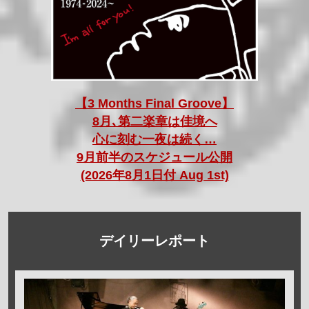
【3 Months Final Groove】
8月､第二楽章は佳境へ
心に刻む一夜は続く…
9月前半のスケジュール公開
(2026年8月1日付 Aug 1st)
デイリーレポート