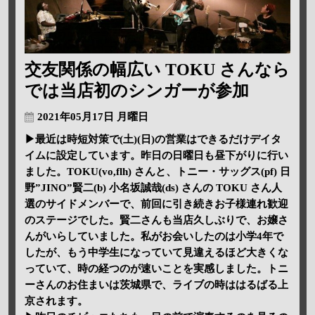
交友関係の幅広い TOKU さんなら
では当店初のシンガーが参加
2021年05月17日 月曜日
▶最近は時短対策で(土)(日)の営業はできるだけデイタ
イムに設定しています。昨日の日曜日も昼下がりに行い
ました。TOKU(vo,flh) さんと、トニー・サッグス(pf) 日
野”JINO”賢二(b) 小名坂誠哉(ds) さんの TOKU さん人
選のサイドメンバーで、前回に引き続きお子様連れ歓迎
のステージでした。賢二さんも当店久しぶりで、お嬢さ
んがいらしていました。私がお会いしたのは小学4年で
したが、もう中学生になっていて見違えるほど大きくな
っていて、時の経つのが速いことを実感しました。トニ
ーさんのお住まいは茨城県で、ライブの時ははるばる上
京されます。