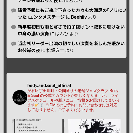
テージも賑わった夜
に
匿名
より
降雪予報にもご来店下さった方々も大満足の｢ノリにノ
ッた｣エンタメステージ
に
Beehiiv
より
新年度初日も雨と寒さで拍子抜けも…滅多に聴けない
中身の濃い演奏
に
ばんび
より
当店初リーダー出演の初々しい演奏を楽しんだ暖かい
お彼岸の夜
に
松坂方士
より
body.and.soul_official
渋谷区宇田川町・公園通りの老舗ジャズクラブ Body
& Soul の公式アカウントが新しくなりました。
ライ
ブスケジュールや新メニュー情報をお届けしてまいり
ます
※DMでのご予約・お問い合わせには対応
しておりません。ご了承くださいませ。