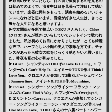
▶昨日のチビッコたちも、目の前で演奏するのを見るの
は初めてのようで、演奏中は目を見張って注目して聴い
ています。楽器に興味をもって、演奏を始めるいいチャ
ンスになればと思います。音楽が好きな人生は、きっと
豊かな人生になると思いますよ。
▶交友関係が多彩で幅広い TOKU さんらしく、Chloe
(クロエ) さんが聴きにいらしていてシットインで歌われ
ました。私は初めてお目にかかりましたが、とても綺麗
な声で、ハーフらしい小顔の美人で素敵な方です。チャ
ンスがあったら彼女の歌をじっくり聴きたいと思いまし
た。昨夜も私の心が和みました。
▶1st set…シャンティ&TOKU作♪Love Is Calling、S.ワ
ンダーの♪I Can’t Help It、エイミー&TOKU作♪I Think I
Love You。クロエさんが参加して2曲 G.ガーシュウィン
♪Summertime、アイシャ&TOKU作♪Moonshine。
▶2nd set…シンガー・ソングライター フランク・マッ
コムの♪Gotta Find A Way、S.ワンダーの♪Overjoyed、
D.エリントン♪Carravan。クロエさんが参加してシンガ
ー・ソングライター ユージン・マクダニエルズ作♪Feel
Like Makin Love、TOKU さんの十八番バート・ハワー