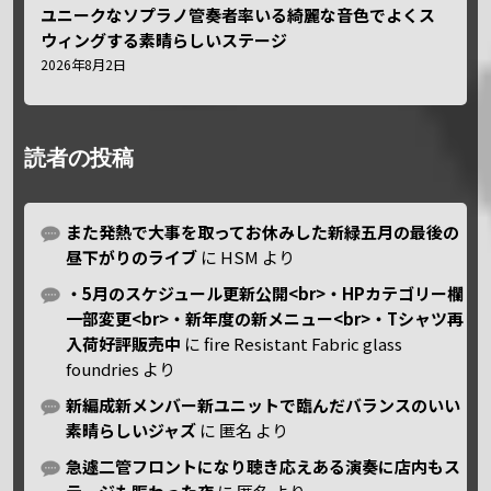
ユニークなソプラノ管奏者率いる綺麗な音色でよくス
ウィングする素晴らしいステージ
2026年8月2日
読者の投稿
また発熱で大事を取ってお休みした新緑五月の最後の
昼下がりのライブ
に
HSM
より
・5月のスケジュール更新公開<br>・HPカテゴリー欄
一部変更<br>・新年度の新メニュー<br>・Tシャツ再
入荷好評販売中
に
fire Resistant Fabric glass
foundries
より
新編成新メンバー新ユニットで臨んだバランスのいい
素晴らしいジャズ
に
匿名
より
急遽二管フロントになり聴き応えある演奏に店内もス