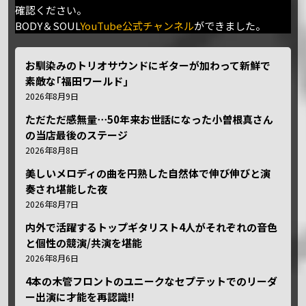
確認ください。
BODY＆SOUL
YouTube公式チャンネル
ができました。
お馴染みのトリオサウンドにギターが加わって新鮮で
素敵な｢福田ワールド｣
2026年8月9日
ただただ感無量⋯50年来お世話になった小曽根真さん
の当店最後のステージ
2026年8月8日
美しいメロディの曲を円熟した自然体で伸び伸びと演
奏され堪能した夜
2026年8月7日
内外で活躍するトップギタリスト4人がそれぞれの音色
と個性の競演/共演を堪能
2026年8月6日
4本の木管フロントのユニークなセプテットでのリーダ
ー出演に才能を再認識!!