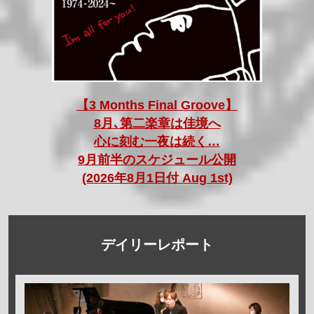
【3 Months Final Groove】
8月､第二楽章は佳境へ
心に刻む一夜は続く…
9月前半のスケジュール公開
(2026年8月1日付 Aug 1st)
デイリーレポート