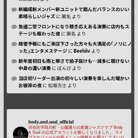
新編成新メンバー新ユニットで臨んだバランスのいい
素晴らしいジャズ
に
匿名
より
急遽二管フロントになり聴き応えある演奏に店内もス
テージも賑わった夜
に
匿名
より
降雪予報にもご来店下さった方々も大満足の｢ノリにノ
ッた｣エンタメステージ
に
Beehiiv
より
新年度初日も雨と寒さで拍子抜けも…滅多に聴けない
中身の濃い演奏
に
ばんび
より
当店初リーダー出演の初々しい演奏を楽しんだ暖かい
お彼岸の夜
に
松坂方士
より
body.and.soul_official
渋谷区宇田川町・公園通りの老舗ジャズクラブ Body
& Soul の公式アカウントが新しくなりました。
ライ
ブスケジュールや新メニュー情報をお届けしてまいり