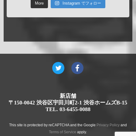
More
Instagram でフォロー
新店舗
〒150-0042 渋谷区宇田川町2-1 渋谷ホームズB-15
TEL. 03-6455-0088
This site is protected by reCAPTCHA and the Google
Privacy Policy
and
Terms of Service
apply.