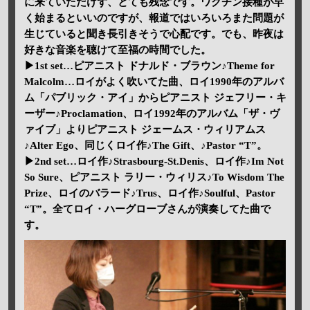
に来ていただけず、とても残念です。ワクチン接種が早
く始まるといいのですが、報道ではいろいろまた問題が
生じていると聞き長引きそうで心配です。でも、昨夜は
好きな音楽を聴けて至福の時間でした。
▶1st set…ピアニスト ドナルド・ブラウン♪Theme for
Malcolm…ロイがよく吹いてた曲、ロイ1990年のアルバ
ム「パブリック・アイ」からピアニスト ジェフリー・キ
ーザー♪Proclamation、ロイ1992年のアルバム「ザ・ヴ
ァイブ」よりピアニスト ジェームス・ウィリアムス
♪Alter Ego、同じくロイ作♪The Gift、♪Pastor “T”。
▶2nd set…ロイ作♪Strasbourg-St.Denis、ロイ作♪Im Not
So Sure、ピアニスト ラリー・ウィリス♪To Wisdom The
Prize、ロイのバラード♪Trus、ロイ作♪Soulful、Pastor
“T”。全てロイ・ハーグローブさんが演奏してた曲で
す。