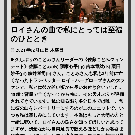
ロイさんの曲で私にとっては至福
のひととき
2021年02月11日 木曜日
▶久しぶりのことみさんリーダーの《佐藤ことみクィン
テット》佐藤ことみ(ds) 類家心平(tp) 吉本章紘(ts) 栗田
妙子(pf) 鉄井孝司(b) さん。ことみさんも私も2年前に亡
くなったトランペッター ロイ・ハーグローブさんの大フ
ァンで、私とは彼が若い頃から長いお付き合いでした。
49歳で腎臓で亡くなってから特に、その天才ぶりが評価
されてきています。私の知る限り多分日本では唯一、常
に彼の曲をレパートリーにするのがこのユニットで、い
つも私は楽しみにしています。本当はもっと大勢の方と
一緒に聴いて、ロイさんの良さを知ってほしいと思って
ますが、残念ながら自粛延長で数えるほどしかお客さま