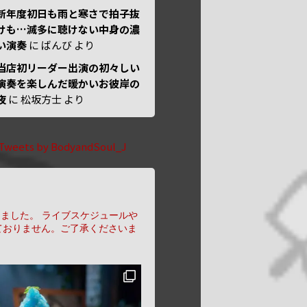
新年度初日も雨と寒さで拍子抜
けも…滅多に聴けない中身の濃
い演奏
に
ばんび
より
当店初リーダー出演の初々しい
演奏を楽しんだ暖かいお彼岸の
夜
に
松坂方士
より
Tweets by BodyandSoul_J
りました。
ライブスケジュールや
ておりません。ご了承くださいま