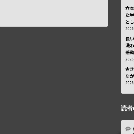
六
た
と
202
長
洗
感動
202
古
な
202
読者