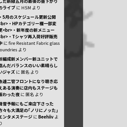
した新緑五月の最後の昼下がり
のライブ
に
HSM
より
・5月のスケジュール更新公開
<br>・HPカテゴリー欄一部変
更<br>・新年度の新メニュー
<br>・Tシャツ再入荷好評販売
中
に
fire Resistant Fabric glass
foundries
より
新編成新メンバー新ユニットで
臨んだバランスのいい素晴らし
いジャズ
に
匿名
より
急遽二管フロントになり聴き応
えある演奏に店内もステージも
賑わった夜
に
匿名
より
降雪予報にもご来店下さった
方々も大満足の｢ノリにノッた｣
エンタメステージ
に
Beehiiv
よ
り