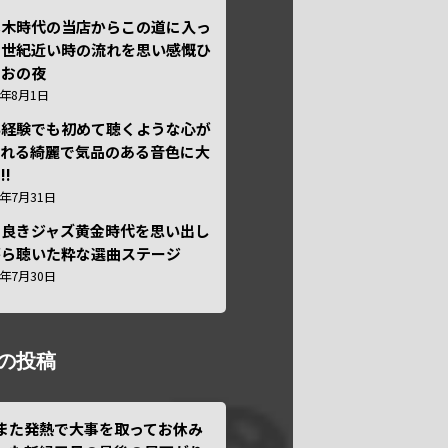
本木時代の当店からこの道に入っ
半世紀近い時の流れを思い感慨ひ
しおの夜
6年8月1日
い経験でも初めて聴くような心が
われる綺麗で気品のある音色に大
!!
6年7月31日
き良きジャズ黄金時代を思い出し
がら聴いた粋な選曲ステージ
6年7月30日
の投稿
また発熱で大事を取ってお休み