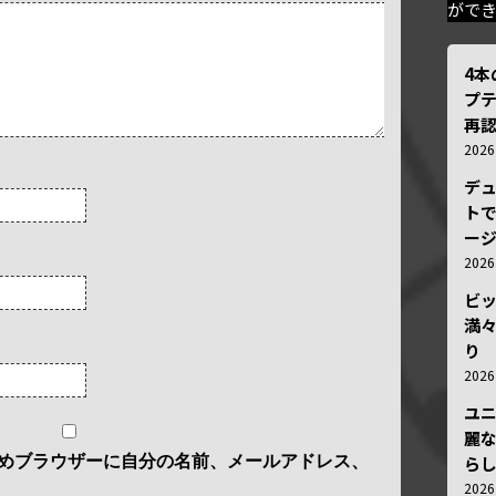
がで
4
プ
再認
202
デ
トで
ー
202
ビ
満
り
202
ユ
麗
めブラウザーに自分の名前、メールアドレス、
ら
202