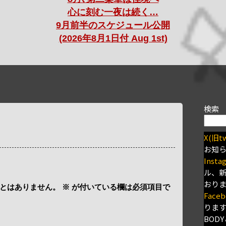
心に刻む一夜は続く…
9月前半のスケジュール公開
(2026年8月1日付 Aug 1st)
検索
X(旧tw
お知
Insta
ル、
おり
とはありません。
※
が付いている欄は必須項目で
Faceb
りま
BODY