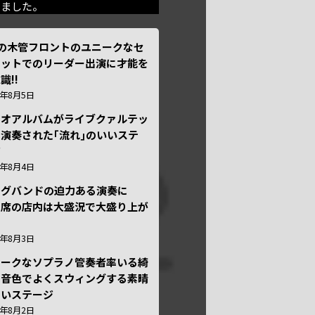
きました。
本の木管フロントのユニークなセ
テットでのリーダー出演に才能を
識!!
6年8月5日
ュオアルバムがライブクァルテッ
演奏された｢流れ｣のいいステ
ジ
6年8月4日
ッグバンドの迫力ある演奏に
々席の店内は大盛況で大盛り上が
6年8月3日
ニークなソプラノ管奏者率いる綺
な音色でよくスウィングする素晴
しいステージ
6年8月2日