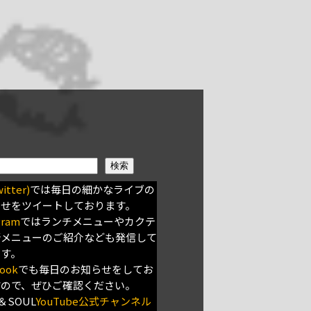
検索
itter)
では毎日の細かなライブの
らせをツイートしております。
gram
ではランチメニューやカクテ
新メニューのご紹介なども発信して
ます。
ook
でも毎日のお知らせをしてお
すので、ぜひご確認ください。
＆SOUL
YouTube公式チャンネル