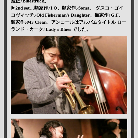
皓正♪Bluestruck。
▶2nd set…類家作♪I.O、類家作♪Soma、 ダスコ・ゴイ
コヴィッチ♪Old Fisherman’s Daughter、類家作♪G.F、
類家作♪Mr Clean。アンコールはアルバムタイトル ロー
ランド・カーク♪Lady’s Blues でした。