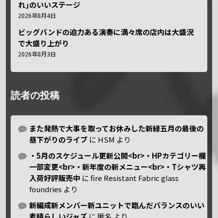
れ｣のいいステージ
2026年8月4日
ビッグバンドの迫力ある演奏に満々席の店内は大盛況
で大盛り上がり
2026年8月3日
読者の投稿
また発熱で大事を取ってお休みした新緑五月の最後の
昼下がりのライブ
に
HSM
より
・5月のスケジュール更新公開<br>・HPカテゴリー欄
一部変更<br>・新年度の新メニュー<br>・Tシャツ再
入荷好評販売中
に
fire Resistant Fabric glass
foundries
より
新編成新メンバー新ユニットで臨んだバランスのいい
素晴らしいジャズ
に
匿名
より