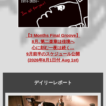
【3 Months Final Groove】
8月､第二楽章は佳境へ
心に刻む一夜は続く…
9月前半のスケジュール公開
(2026年8月1日付 Aug 1st)
デイリーレポート