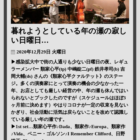
暮れようとしている年の瀬の寂し
い日曜日…
2020年12月29日 火曜日
▶感染拡大中で街の人通りも少ない日曜日の夜、レギュ
ラーメンバー 類家心平(tp) 中嶋錠二(pf) 鉄井孝司(b) 吉
岡大輔(ds) さんの《類家心平クァルテット》のステー
ジ。多くの演奏家にとって演奏の機会の少なかった一
年、お店としても厳しい経営の中、年の瀬も休んではい
られないとブックしたのですが（スケジュールはほぼ3
ヶ月前に決めます）やはりコロナが一定の収束を見ない
かぎり、社会活動に活気は戻らないことを改めて認識し
ている厳しい年の瀬です。
▶1st set…類家心平作♪Dada、類家作♪Europa、類家作
♪Vida、ベニー・ゴルソン♪I Remember Clifford、日野