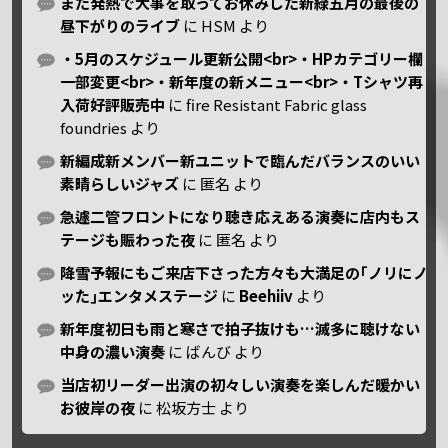
また発熱で大事を取ってお休みした新緑五月の最後の
昼下がりのライブ
に
HSM
より
・5月のスケジュール更新公開<br>・HPカテゴリー欄
一部変更<br>・新年度の新メニュー<br>・Tシャツ再
入荷好評販売中
に
fire Resistant Fabric glass
foundries
より
新編成新メンバー新ユニットで臨んだバランスのいい
素晴らしいジャズ
に
匿名
より
急遽二管フロントになり聴き応えある演奏に店内もス
テージも賑わった夜
に
匿名
より
降雪予報にもご来店下さった方々も大満足の｢ノリにノ
ッた｣エンタメステージ
に
Beehiiv
より
新年度初日も雨と寒さで拍子抜けも…滅多に聴けない
中身の濃い演奏
に
ばんび
より
当店初リーダー出演の初々しい演奏を楽しんだ暖かい
お彼岸の夜
に
松坂方士
より