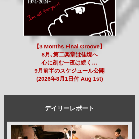
【3 Months Final Groove】
8月､第二楽章は佳境へ
心に刻む一夜は続く…
9月前半のスケジュール公開
(2026年8月1日付 Aug 1st)
デイリーレポート