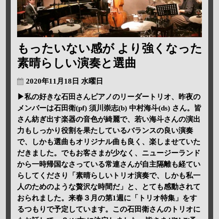
もったいない感が より強くなった
素晴らしい演奏と選曲
2020年11月18日 水曜日
▶私の好きな石田さんピアノのリーダートリオ、昨夜の
メンバーは石田衛(pf) 須川崇志(b) 中村海斗(ds) さん。皆
さん紡ぎ出す楽器の音色が綺麗で、若い海斗さんの演出
力もしっかり役割を果たしているバランスの良い演奏
で、しかも選曲もオリジナル曲も良く、楽しませていた
だきました。でもお客さまが少なく、ニュージーランド
から一時帰国なさっている常連さんが自主隔離も経てい
らしてくださり「素晴らしいトリオ演奏で、しかも私一
人のためのような贅沢な時間だ」と、とても感動されて
おられました。来春３月の第1週に「トリオ特集」をす
るつもりで予定しています。この石田衛さんのトリオに