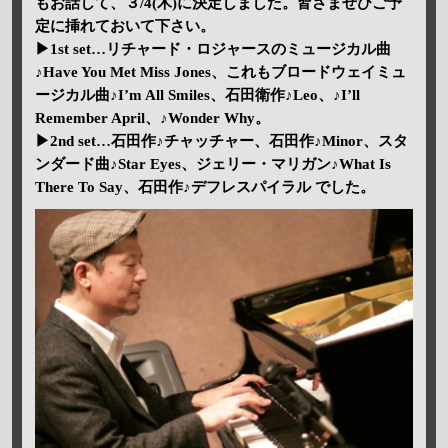
もお話して、３/4(木)に決定しました。皆さまぜひご予
定に挿れておいて下さい。
▶1st set…リチャード・ロジャースのミュージカル曲
♪Have You Met Miss Jones、これもブロードウェイミュ
ージカル曲♪I’m All Smiles、石田衛作♪Leo、♪I’ll
Remember April、♪Wonder Why。
▶2nd set…石田作♪チャッチャー、石田作♪Minor、スタ
ンダード曲♪Star Eyes、ジェリー・マリガン♪What Is
There To Say、石田作♪デフレスパイラル でした。