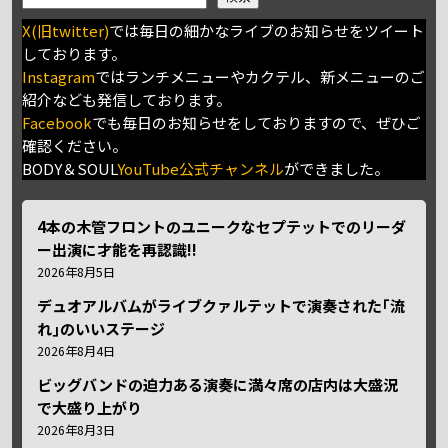
X(旧twitter)
では毎日の細かなライブのお知らせをツイート
しております。
Instagram
ではランチメニューやカクテル、新メニューのご
紹介なども発信しております。
Facebook
でも毎日のお知らせをしておりますので、ぜひご
確認ください。
BODY＆SOUL
YouTube公式チャンネル
ができました。
4本の木管フロントのユニークなセプテットでのリーダ
ー出演に才能を再認識!!
2026年8月5日
デュオアルバムがライブクァルテットで演奏された｢流
れ｣のいいステージ
2026年8月4日
ビッグバンドの迫力ある演奏に満々席の店内は大盛況
で大盛り上がり
2026年8月3日