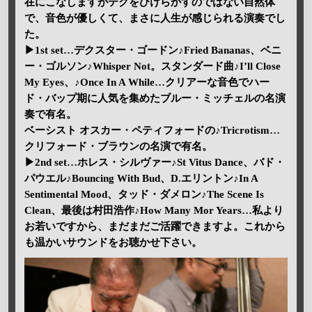
在にこなしますがテクをひけらかすのではない自然体
で、音色が優しくて、まさに人生が感じられる演奏でし
た。
▶1st set…デクスター・ゴードン♪Fried Bananas、ベニ
ー・ゴルソン♪Whisper Not。スタンダード曲♪I’ll Close
My Eyes、♪Once In A While…クリアーな音色でハー
ド・バップ期に人気を集めたブルー・ミッチェルの名演
奏で有名。
ベーシスト オスカー・ペティフォードの♪Tricrotism…
クリフォード・ブラウンの名演で有名。
▶2nd set…ホレス・シルヴァー♪St Vitus Dance、バド・
パウエル♪Bouncing With Bud、D.エリントン♪In A
Sentimental Mood、タッド・ダメロン♪The Scene Is
Clean、最後は村田浩作♪How Many Mor Years…私より
お若いですから、まだまだご活躍できますよ。これから
も温かいサウンドをお聴かせ下さい。