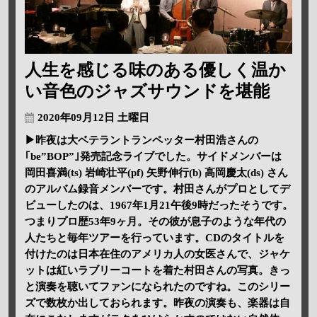
人生を感じる味のある優しく温か
い音色のジャズサウンドを堪能
2020年09月12日 土曜日
▶昨夜は大ベテラントランペッター村田浩さんの
｢be”BOP”｣発売記念ライブでした。サイドメンバーは
岡田喜満(ts) 岩崎壮平(pf) 矢野伸行(b) 高岡慶太(ds) さん
のアルバム録音メンバーです。村田さんがプロとしてデ
ビューしたのは、1967年1月21午後9時だったそうです。
つまりプロ歴53年9ヶ月。その彼が息子のような年代の
人たちと毎年ツアーを行っています。CDのタイトルを
付けたのは日本在住のアメリカ人の女医さんで、ジャケ
ットは紅いラブリーコートを着た村田さんの写真。きっ
と演奏を聴いてファンになられたのですね。このシリー
ズで数枚か出しておられます。昨夜の演奏も、楽器は自