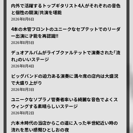
内外で活躍するトップギタリスト4人がそれぞれの音色
と個性の競演/共演を堪能
2026年8月6日
4本の木管フロントのユニークなセプテットでのリーダ
ー出演に才能を再認識!!
2026年8月5日
デュオアルバムがライブクァルテットで演奏された｢流
れ｣のいいステージ
2026年8月4日
ビッグバンドの迫力ある演奏に満々席の店内は大盛況
で大盛り上がり
2026年8月3日
ユニークなソプラノ管奏者率いる綺麗な音色でよくス
ウィングする素晴らしいステージ
2026年8月2日
六本木時代の当店からこの道に入った半世紀近い時の
流れを思い感慨ひとしおの夜