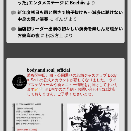
ッた｣エンタメステージ
に
Beehiiv
より
新年度初日も雨と寒さで拍子抜けも…滅多に聴けない
中身の濃い演奏
に
ばんび
より
当店初リーダー出演の初々しい演奏を楽しんだ暖かい
お彼岸の夜
に
松坂方士
より
body.and.soul_official
渋谷区宇田川町・公園通りの老舗ジャズクラブ Body
& Soul の公式アカウントが新しくなりました。
ライ
ブスケジュールや新メニュー情報をお届けしてまいり
ます
※DMでのご予約・お問い合わせには対応
しておりません。ご了承くださいませ。