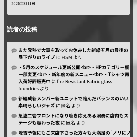
2026年8月1日
読者の投稿
また発熱で大事を取ってお休みした新緑五月の最後の
昼下がりのライブ
に
HSM
より
・5月のスケジュール更新公開<br>・HPカテゴリー欄
一部変更<br>・新年度の新メニュー<br>・Tシャツ再
入荷好評販売中
に
fire Resistant Fabric glass
foundries
より
新編成新メンバー新ユニットで臨んだバランスのいい
素晴らしいジャズ
に
匿名
より
急遽二管フロントになり聴き応えある演奏に店内もス
テージも賑わった夜
に
匿名
より
降雪予報にもご来店下さった方々も大満足の｢ノリにノ