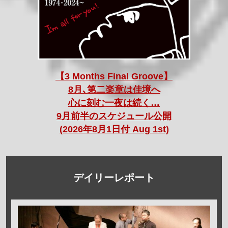
【3 Months Final Groove】
8月､第二楽章は佳境へ
心に刻む一夜は続く…
9月前半のスケジュール公開
(2026年8月1日付 Aug 1st)
デイリーレポート