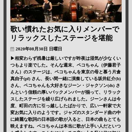
歌い慣れたお気に入りメンバーで
リラックスしたステージを堪能
2020年08月30日 日曜日
▶相変わらず残暑は厳しいですが昨夜は湿気が少なくい
つもより楽でした。そんな週末、ペコちゃん（伊藤君子
さん）のステージは、ペコちゃんを東京の母と慕う片倉
真由子(pf) さん、長い間一緒に演奏している坂井紅介(b)
さん、ペコちゃんも大好きなジーン・ジャクソン(ds) さ
んという信頼の厚いバックメンバーが揃って、リラック
スしたステージを繰り広げられました。ジーンさんは今
度、町田の方に引っ越ししたばかりで、広い一軒家で大
変お気に入りのようです。ジャズのスタンダード曲の中
に綺麗な歌詞の日本語の歌が入ると、日本の曲もとても
映えますね。ペコちゃんは本当に歌が上手い人だといつ