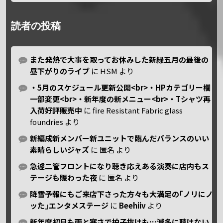
読者の投稿
また発熱で大事を取ってお休みした新緑五月の最後の
昼下がりのライブ
に
HSM
より
・5月のスケジュール更新公開<br>・HPカテゴリー欄
一部変更<br>・新年度の新メニュー<br>・Tシャツ再
入荷好評販売中
に
fire Resistant Fabric glass
foundries
より
新編成新メンバー新ユニットで臨んだバランスのいい
素晴らしいジャズ
に
匿名
より
急遽二管フロントになり聴き応えある演奏に店内もス
テージも賑わった夜
に
匿名
より
降雪予報にもご来店下さった方々も大満足の｢ノリにノ
ッた｣エンタメステージ
に
Beehiiv
より
新年度初日も雨と寒さで拍子抜けも…滅多に聴けない