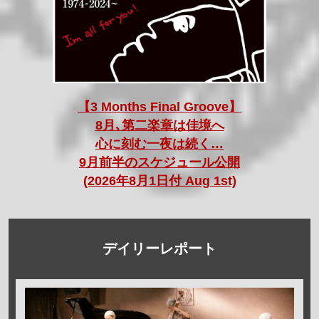
【3 Months Final Groove】
8月､第二楽章は佳境へ
心に刻む一夜は続く…
9月前半のスケジュール公開
(2026年8月1日付 Aug 1st)
デイリーレポート