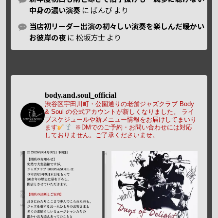
中身の濃い演奏
に
ばんび
より
当店初リーダー出演の初々しい演奏を楽しんだ暖かい
お彼岸の夜
に
松坂方士
より
body.and.soul_official
渋谷区宇田川町・公園通りの老舗ジャズクラブ Body
& Soul の公式アカウントが新しくなりました。
ライ
ブスケジュールや新メニュー情報をお届けしてまいり
ます
※DMでのご予約・お問い合わせには対応
しておりません。ご了承くださいませ。