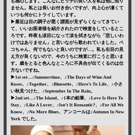
も感心します。こんなにピッチの良い人を私は他に知り
ません。私とは長いお付き合いですが、向上心が凄くて
いつも何かにトライしています。
▶最近は目の調子が悪く譜面が見ずらくなってきてい
て、いいお医者様を紹介されたので検査をしているとこ
ろです。昨夜も涙目になって涙を拭きながら「悲しいわ
けではありません」と言いながら歌われていました。ペ
コちゃん、何でもないと良いのですが…。私も右目の見
え方が良くないので、今のうちに検査に行こうと思いま
す。歳をとると色んなところに不具合が出てくるのは仕
方ないですね。
▶1st set…♪Summertime、♪The Days of Wine And
Roses、♪Together、♪Bluesette、♪Here’s To Life、♪小さ
い秋見つけた、♪September In The Rain。
▶2nd set…♪The Island、♪1本の鉛筆、♪Love Is Here To
Stay、♪Like A Lover、♪Isn’t It Remantic?、♪For All We
Know、♪No More Blues、アンコールは♪Autumn In New
York でした。