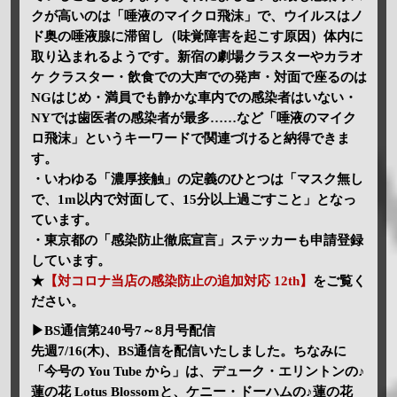
クが高いのは「唾液のマイクロ飛沫」で、ウイルスはノ
ド奥の唾液腺に滞留し（味覚障害を起こす原因）体内に
取り込まれるようです。新宿の劇場クラスターやカラオ
ケ クラスター・飲食での大声での発声・対面で座るのは
NGはじめ・満員でも静かな車内での感染者はいない・
NYでは歯医者の感染者が最多……など「唾液のマイク
ロ飛沫」というキーワードで関連づけると納得できま
す。
・いわゆる「濃厚接触」の定義のひとつは「マスク無し
で、1m以内で対面して、15分以上過ごすこと」となっ
ています。
・東京都の「感染防止徹底宣言」ステッカーも申請登録
しています。
★
【対コロナ当店の感染防止の追加対応 12th】
をご覧く
ださい。
▶BS通信第240号7～8月号配信
先週7/16(木)、BS通信を配信いたしました。ちなみに
「今号の You Tube から」は、デューク・エリントンの♪
蓮の花 Lotus Blossomと、ケニー・ドーハムの♪蓮の花