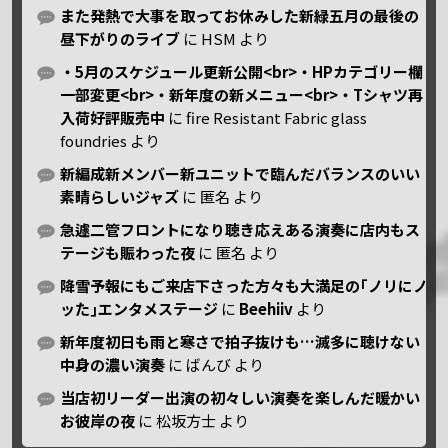
また発熱で大事を取ってお休みした新緑五月の最後の
昼下がりのライブ
に
HSM
より
・5月のスケジュール更新公開<br>・HPカテゴリー欄
一部変更<br>・新年度の新メニュー<br>・Tシャツ再
入荷好評販売中
に
fire Resistant Fabric glass
foundries
より
新編成新メンバー新ユニットで臨んだバランスのいい
素晴らしいジャズ
に
匿名
より
急遽二管フロントになり聴き応えある演奏に店内もス
テージも賑わった夜
に
匿名
より
降雪予報にもご来店下さった方々も大満足の｢ノリにノ
ッた｣エンタメステージ
に
Beehiiv
より
新年度初日も雨と寒さで拍子抜けも…滅多に聴けない
中身の濃い演奏
に
ばんび
より
当店初リーダー出演の初々しい演奏を楽しんだ暖かい
お彼岸の夜
に
松坂方士
より