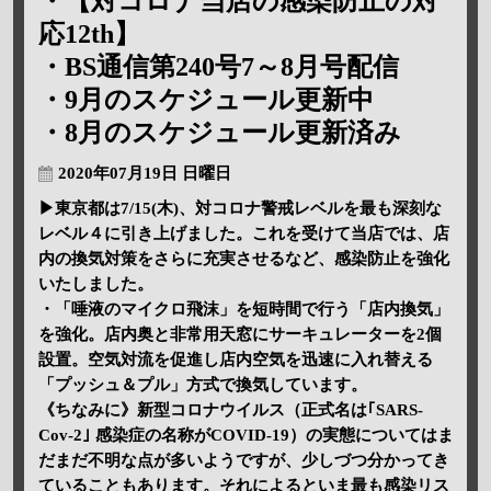
・【対コロナ当店の感染防止の対
応12th】
・BS通信第240号7～8月号配信
・9月のスケジュール更新中
・8月のスケジュール更新済み
2020年07月19日 日曜日
▶東京都は7/15(木)、対コロナ警戒レベルを最も深刻な
レベル４に引き上げました。これを受けて当店では、店
内の換気対策をさらに充実させるなど、感染防止を強化
いたしました。
・「唾液のマイクロ飛沫」を短時間で行う「店内換気」
を強化。店内奥と非常用天窓にサーキュレーターを2個
設置。空気対流を促進し店内空気を迅速に入れ替える
「プッシュ＆プル」方式で換気しています。
《ちなみに》新型コロナウイルス（正式名は｢SARS-
Cov-2｣ 感染症の名称がCOVID-19）の実態についてはま
だまだ不明な点が多いようですが、少しづつ分かってき
ていることもあります。それによるといま最も感染リス