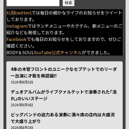
検索
X(旧twitter)
では毎日の細かなライブのお知らせをツイート
しております。
Instagram
ではランチメニューやカクテル、新メニューのご
紹介なども発信しております。
Facebook
でも毎日のお知らせをしておりますので、ぜひご
確認ください。
BODY＆SOUL
YouTube公式チャンネル
ができました。
4本の木管フロントのユニークなセプテットでのリーダ
ー出演に才能を再認識!!
2026年8月5日
デュオアルバムがライブクァルテットで演奏された｢流
れ｣のいいステージ
2026年8月4日
ビッグバンドの迫力ある演奏に満々席の店内は大盛況
で大盛り上がり
2026年8月3日