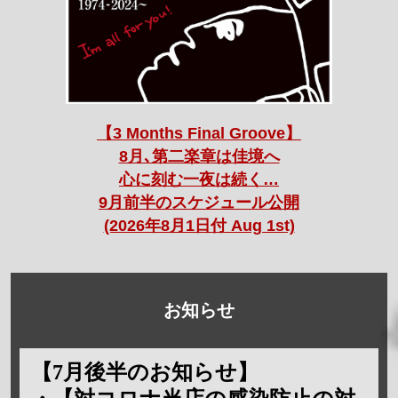
【3 Months Final Groove】
8月､第二楽章は佳境へ
心に刻む一夜は続く…
9月前半のスケジュール公開
(2026年8月1日付 Aug 1st)
お知らせ
【7月後半のお知らせ】