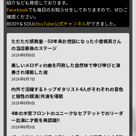
紹介なども発信しております。
Facebook
でも毎日のお知らせをしておりますので、ぜひご
確認ください。
BODY＆SOUL
YouTube公式チャンネル
ができました。
ただただ感無量⋯50年来お世話になった小曽根真さん
の当店最後のステージ
2026年8月8日
美しいメロディの曲を円熟した自然体で伸び伸びと演
奏され堪能した夜
2026年8月7日
内外で活躍するトップギタリスト4人がそれぞれの音色
と個性の競演/共演を堪能
2026年8月6日
4本の木管フロントのユニークなセプテットでのリーダ
ー出演に才能を再認識!!
2026年8月5日