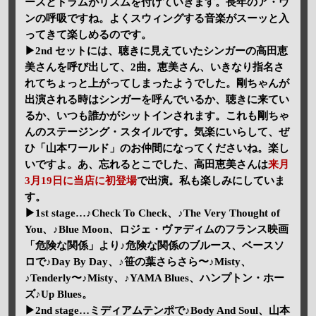
ースとドラムがリズムを付けていきます。長年のア・ウ
ンの呼吸ですね。よくスウィングする音楽がスーッと入
ってきて楽しめるのです。
▶2nd セットには、聴きに見えていたシンガーの高田恵
美さんを呼び出して、2曲。恵美さん、いきなり指名さ
れてちょっと上がってしまったようでした。剛ちゃんが
出演される時はシンガーを呼んでいるか、聴きに来てい
るか、いつも誰かがシットインされます。これも剛ちゃ
んのステージング・スタイルです。気楽にいらして、ぜ
ひ「山本ワールド」のお仲間になってくださいね。楽し
いですよ。あ、忘れるとこでした、高田恵美さんは
来月
3月19日に当店に初登場
で出演。私も楽しみにしていま
す。
▶1st stage…♪Check To Check、♪The Very Thought of
You、♪Blue Moon、ロジェ・ヴァディムのフランス映画
「危険な関係」より♪危険な関係のブルース、ベースソ
ロで♪Day By Day、♪笹の葉さらさら〜♪Misty、
♪Tenderly〜♪Misty、♪YAMA Blues、ハンプトン・ホー
ズ♪Up Blues。
▶2nd stage…ミディアムテンポで♪Body And Soul、山本