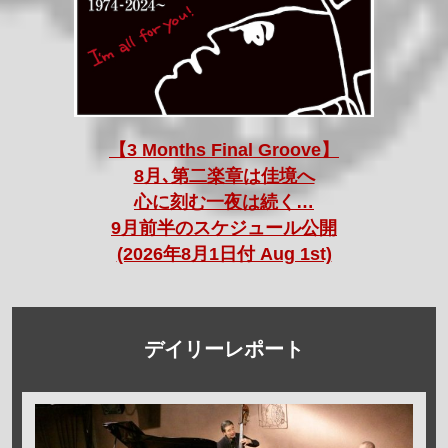
【3 Months Final Groove】
8月､第二楽章は佳境へ
心に刻む一夜は続く…
9月前半のスケジュール公開
(2026年8月1日付 Aug 1st)
デイリーレポート