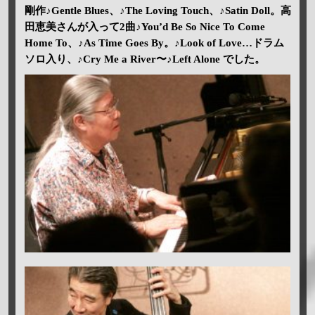
剛作♪Gentle Blues、♪The Loving Touch、♪Satin Doll。高
田恵美さんが入って2曲♪You’d Be So Nice To Come
Home To、♪As Time Goes By。♪Look of Love…ドラム
ソロ入り、♪Cry Me a River〜♪Left Alone でした。