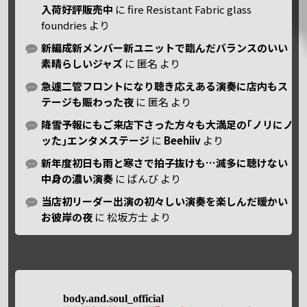
入荷好評販売中
に
fire Resistant Fabric glass
foundries
より
新編成新メンバー新ユニットで臨んだバランスのいい
素晴らしいジャズ
に
匿名
より
急遽二管フロントになり聴き応えある演奏に店内もス
テージも賑わった夜
に
匿名
より
降雪予報にもご来店下さった方々も大満足の｢ノリにノ
ッた｣エンタメステージ
に
Beehiiv
より
新年度初日も雨と寒さで拍子抜けも…滅多に聴けない
中身の濃い演奏
に
ばんび
より
当店初リーダー出演の初々しい演奏を楽しんだ暖かい
お彼岸の夜
に
松坂方士
より
body.and.soul_official