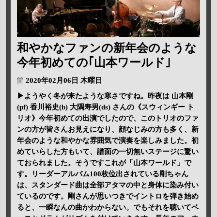
和やかなファンの新年会のような
今年初めての｢山本ワールド｣
2020年02月06日 木曜日
▶ようやく冬が来たような寒さですね。昨夜は 山本剛
(pf) 香川裕史(b) 大隅寿男(ds) さんの《スウィンギー ト
リオ》今年初めての出演でしたので、このトリオのファ
ンの方が皆さんお見えになり、顔なじみの方も多く、新
年会のような和やかな雰囲気で演奏を楽しみました。初
めていらした方もいて、譜面の一切無いステージに驚い
ておられました。そうですこれが「山本ワールド」で
す。リーダーアルバム100枚位出されている剛ちゃん
は、スタンダード曲は全部アタマの中と身体に染み付い
ているのです。剛さんが思いつきでイントロを弾き始め
ると、一瞬なんの曲かわからない。でもそれを聴いてベ