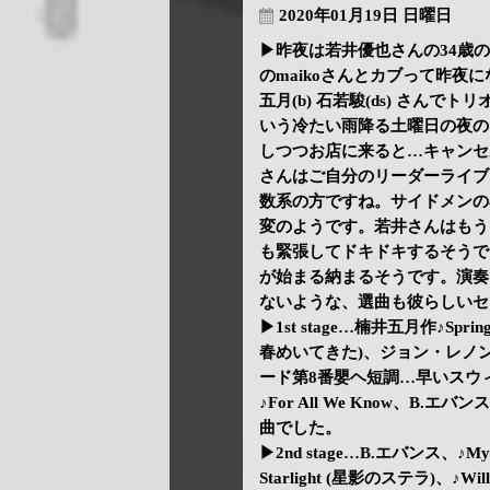
2020年01月19日 日曜日
▶昨夜は若井優也さんの34歳
のmaikoさんとカブって昨夜に
五月(b) 石若駿(ds) さん
いう冷たい雨降る土曜日の夜の
しつつお店に来ると…キャンセ
さんはご自分のリーダーライブ
数系の方ですね。サイドメンの
変のようです。若井さんはもう
も緊張してドキドキするそうで
が始まる納まるそうです。演奏
ないような、選曲も彼らしいセ
▶1st stage…楠井五月作♪Spring H
春めいてきた)、ジョン・レノン
ード第8番嬰ヘ短調…早いスウ
♪For All We Know、B.エバン
曲でした。
▶2nd stage…B.エバンス、♪M
Starlight (星影のステラ)、♪Wi