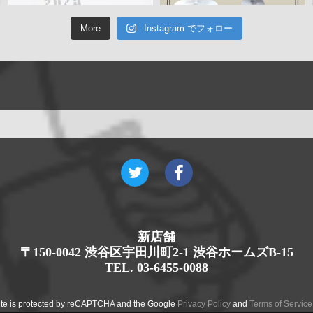
More
Instagram でフォロー
新店舗
〒150-0042 渋谷区宇田川町2-1 渋谷ホームズB-15
TEL. 03-6455-0088
site is protected by reCAPTCHA and the Google
Privacy Policy
and
Terms of Service