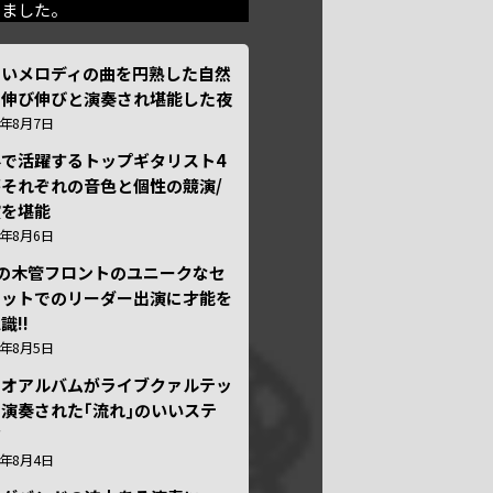
きました。
しいメロディの曲を円熟した自然
で伸び伸びと演奏され堪能した夜
6年8月7日
外で活躍するトップギタリスト4
それぞれの音色と個性の競演/
演を堪能
6年8月6日
本の木管フロントのユニークなセ
テットでのリーダー出演に才能を
識!!
6年8月5日
ュオアルバムがライブクァルテッ
演奏された｢流れ｣のいいステ
ジ
6年8月4日