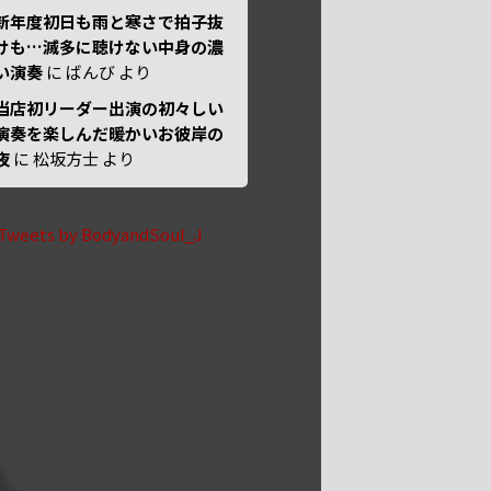
新年度初日も雨と寒さで拍子抜
けも…滅多に聴けない中身の濃
い演奏
に
ばんび
より
当店初リーダー出演の初々しい
演奏を楽しんだ暖かいお彼岸の
夜
に
松坂方士
より
Tweets by BodyandSoul_J