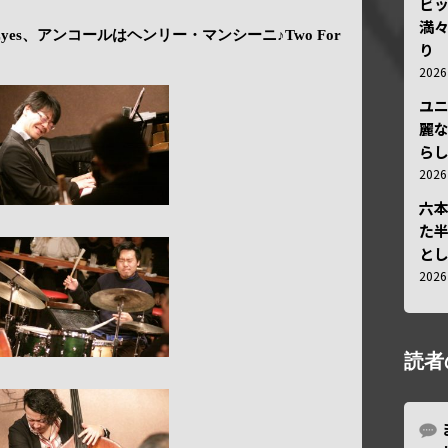
ビ
満
My Eyes、アンコールはヘンリー・マンシーニ♪Two For
り
202
ユ
麗
ら
202
六
た
と
202
読者