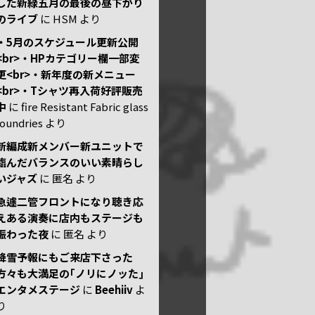
した新緑五月の最後の昼下がり
のライブ
に
HSM
より
・5月のスケジュール更新公開
<br>・HPカテゴリー欄一部変
更<br>・新年度の新メニュー
<br>・Tシャツ再入荷好評販売
中
に
fire Resistant Fabric glass
foundries
より
新編成新メンバー新ユニットで
臨んだバランスのいい素晴らし
いジャズ
に
匿名
より
急遽二管フロントになり聴き応
えある演奏に店内もステージも
賑わった夜
に
匿名
より
降雪予報にもご来店下さった
方々も大満足の｢ノリにノッた｣
エンタメステージ
に
Beehiiv
よ
り