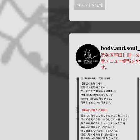
body.and.soul_
渋谷区宇田川町・公園
新メニュー情報をお
せ。