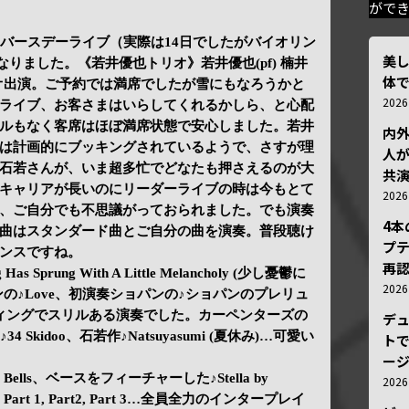
がで
のバースデーライブ（実際は14日でしたがバイオリン
美
なりました。《若井優也トリオ》若井優也(pf) 楠井
体
でトリオ出演。ご予約では満席でしたが雪にもなろうかと
202
ライブ、お客さまはいらしてくれるかしら、と心配
ルもなく客席はほぼ満席状態で安心しました。若井
内
は計画的にブッキングされているようで、さすが理
人が
石若さんが、いま超多忙でどなたも押さえるのが大
共
キャリアが長いのにリーダーライブの時は今もとて
202
、ご自分でも不思議がっておられました。でも演奏
4
曲はスタンダード曲とご自分の曲を演奏。普段聴け
プ
ンスですね。
再認
as Sprung With A Little Melancholy (少し憂鬱に
202
の♪Love、初演奏ショパンの♪ショパンのプレリュ
ィングでスリルある演奏でした。カーペンターズの
デ
ス♪34 Skidoo、石若作♪Natsuyasumi (夏休み)…可愛い
トで
ー
y Bells、ベースをフィーチャーした♪Stella by
202
ll Part 1, Part2, Part 3…全員全力のインタープレイ