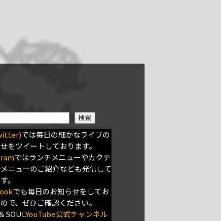
検索
itter)
では毎日の細かなライブの
らせをツイートしております。
gram
ではランチメニューやカクテ
新メニューのご紹介なども発信して
ます。
ook
でも毎日のお知らせをしてお
すので、ぜひご確認ください。
＆SOUL
YouTube公式チャンネル