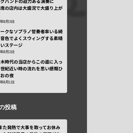
ッグバンドの迫力ある演奏に
々席の店内は大盛況で大盛り上が
6年8月3日
ニークなソプラノ管奏者率いる綺
な音色でよくスウィングする素晴
しいステージ
6年8月2日
本木時代の当店からこの道に入っ
半世紀近い時の流れを思い感慨ひ
しおの夜
6年8月1日
の投稿
また発熱で大事を取ってお休み