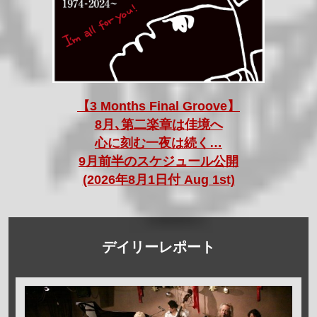
【3 Months Final Groove】
8月､第二楽章は佳境へ
心に刻む一夜は続く…
9月前半のスケジュール公開
(2026年8月1日付 Aug 1st)
デイリーレポート