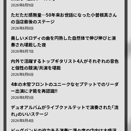
2026年8月9日
ただただ感無量⋯50年来お世話になった小曽根真さん
の当店最後のステージ
2026年8月8日
美しいメロディの曲を円熟した自然体で伸び伸びと演
奏され堪能した夜
2026年8月7日
内外で活躍するトップギタリスト4人がそれぞれの音色
と個性の競演/共演を堪能
2026年8月6日
4本の木管フロントのユニークなセプテットでのリーダ
ー出演に才能を再認識!!
2026年8月5日
デュオアルバムがライブクァルテットで演奏された｢流
れ｣のいいステージ
2026年8月4日
ビッグバンドの迫力ある演奏に満々席の店内は大盛況