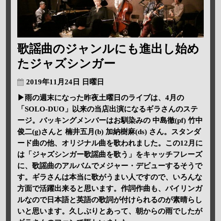
歌謡曲のジャンルにも進出し始め
たジャズシンガー
2019年11月24日 日曜日
▶雨の週末になった昨夜土曜日のライブは、4月の
「SOLO-DUO」以来の当店出演になるギラさんのステ
ージ。バッキングメンバーはお馴染みの 中島徹(pf) 竹中
俊二(g)さんと 楠井五月(b) 加納樹麻(ds) さん。スタンダ
ード曲の他、オリジナル曲を歌われました。この12月に
は「ジャズシンガー歌謡曲を歌う」をキャッチフレーズ
に、歌謡曲のアルバムでメジャー・デビューするそうで
す。ギラさんは本当に歌がうまい人ですので、いろんな
方面で活躍出来ると思います。作詞作曲も、バイリンガ
ルなので日本語と英語の歌詞が付けられるのが素晴らし
いと思います。久しぶりとあって、朝からの雨でしたが