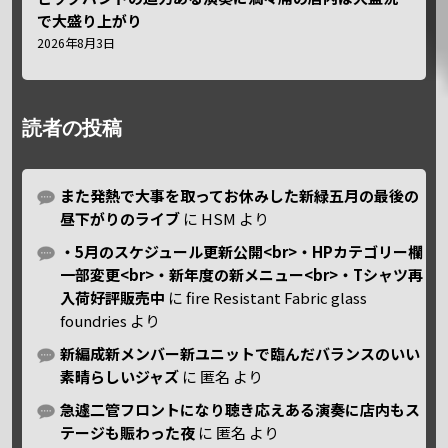
で大盛り上がり
2026年8月3日
読者の投稿
また発熱で大事を取ってお休みした新緑五月の最後の
昼下がりのライブ
に
HSM
より
・5月のスケジュール更新公開<br>・HPカテゴリー欄
一部変更<br>・新年度の新メニュー<br>・Tシャツ再
入荷好評販売中
に
fire Resistant Fabric glass
foundries
より
新編成新メンバー新ユニットで臨んだバランスのいい
素晴らしいジャズ
に
匿名
より
急遽二管フロントになり聴き応えある演奏に店内もス
テージも賑わった夜
に
匿名
より