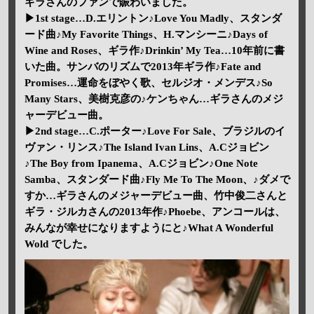
ギラさんのファンで賑わいました。
▶1st stage…D.エリントン♪Love You Madly、スタンダ
ード曲♪My Favorite Things、H.マンシーニ♪Days of
Wine and Roses、ギラ作♪Drinkin’ My Tea…10年前に書
いた曲。サンバのリズムで2013年ギラ作♪Fate and
Promises…運命をぼやく歌、セルジオ・メンデス♪So
Many Stars、美樹克彦の♪ケンちゃん…ギラさんのメジ
ャーデビュー曲。
▶2nd stage…C.ポーター♪Love For Sale、ブラジルのイ
ヴァン・リンス♪The Island Ivan Lins、A.Cジョビン
♪The Boy from Ipanema、A.Cジョビン♪One Note
Samba、スタンダード曲♪Fly Me To The Moon、♪ダメで
すか…ギラさんのメジャーデビュー曲、竹中俊二さんと
ギラ・ジルカさんの2013年作♪Phoebe、アンコールは、
みんなが幸せになりますようにと♪What A Wonderful
Wold でした。