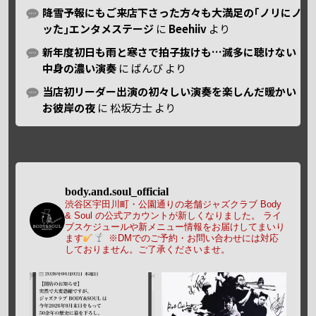
降雪予報にもご来店下さった方々も大満足の｢ノリにノ
ッた｣エンタメステージ
に
Beehiiv
より
新年度初日も雨と寒さで拍子抜けも…滅多に聴けない
中身の濃い演奏
に
ばんび
より
当店初リーダー出演の初々しい演奏を楽しんだ暖かい
お彼岸の夜
に
松坂方士
より
body.and.soul_official
渋谷区宇田川町・公園通りの老舗ジャズクラブ Body
& Soul の公式アカウントが新しくなりました。
ライ
ブスケジュールや新メニュー情報をお届けしてまいり
ます
※DMでのご予約・お問い合わせには対応
しておりません。ご了承くださいませ。