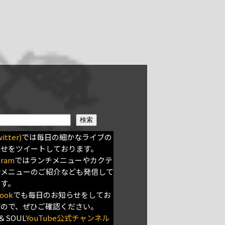
検索
itter)
では毎日の細かなライブの
らせをツイートしております。
gram
ではランチメニューやカクテ
新メニューのご紹介なども発信して
ます。
ook
でも毎日のお知らせをしてお
すので、ぜひご確認ください。
＆SOUL
YouTube公式チャンネル