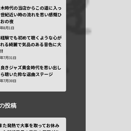
本木時代の当店からこの道に入っ
半世紀近い時の流れを思い感慨ひ
しおの夜
6年8月1日
い経験でも初めて聴くような心が
われる綺麗で気品のある音色に大
!!
6年7月31日
き良きジャズ黄金時代を思い出し
がら聴いた粋な選曲ステージ
6年7月30日
の投稿
また発熱で大事を取ってお休み