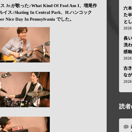
Jr.が歌った♪What Kind Of Fool Am I、増尾作
六
イス♪Skating In Central Park、H.ハンコック
た
r Nice Day In Pennsylvania でした。
と
202
長
洗
感動
202
古
な
202
読者