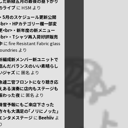
した新緑五月の最後の昼下がり
のライブ
に
HSM
より
・5月のスケジュール更新公開
<br>・HPカテゴリー欄一部変
更<br>・新年度の新メニュー
<br>・Tシャツ再入荷好評販売
中
に
fire Resistant Fabric glass
foundries
より
新編成新メンバー新ユニットで
臨んだバランスのいい素晴らし
いジャズ
に
匿名
より
急遽二管フロントになり聴き応
えある演奏に店内もステージも
賑わった夜
に
匿名
より
降雪予報にもご来店下さった
方々も大満足の｢ノリにノッた｣
エンタメステージ
に
Beehiiv
よ
り