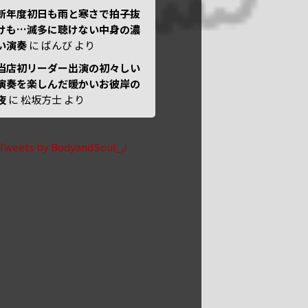
新年度初日も雨と寒さで拍子抜
けも…滅多に聴けない中身の濃
い演奏
に
ばんび
より
当店初リーダー出演の初々しい
演奏を楽しんだ暖かいお彼岸の
夜
に
松坂方士
より
Tweets by BodyandSoul_J