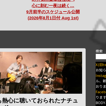
心に刻む一夜は続く…
9月前半のスケジュール公開
(2026年8月1日付 Aug 1st)
検索
X(旧tw
お知
Insta
ル、
おり
Faceb
りま
も熱心に聴いておられたナチュ
BODY