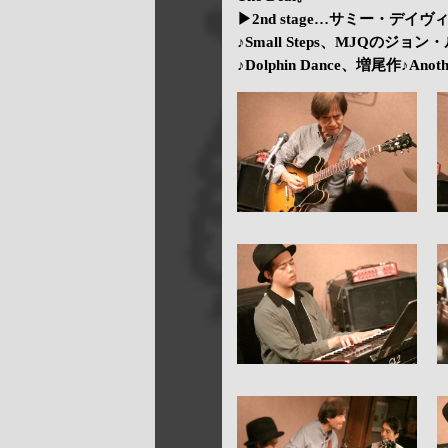
▶2nd stage…サミー・デイヴィス 
♪Small Steps、MJQのジョン・ル
♪Dolphin Dance、増尾作♪Anothe