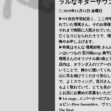
ラルなギターサウ
2019年11月15日 金曜日
▶NY在住半世紀近く、ここ何
れていた増尾さん。そのお母様
それまで病院に入院されていた
亡くなりになられたそうで、増
悔やみ申し上げます。
▶昨夜はそんな 増尾好秋 さ
ンはいつもの 宮川純(org) 
増尾さんのオリジナル曲3曲と
店内は、オランダ人のツアーの
いうことで、静かに聴いてくれ
心に耳を傾けてくださり安心し
で、よくスウィング。宮川さん
もよく取れていて、とても良か
とお店にお褒めの言葉をいただ
▶1st stage…C.パーカーのブル
ョビン♪How Insensitive、ヴ
The Deal。