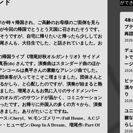
ンド
がで
4
年か時々帰国され、ご高齢のお母様のご面倒を見ら
プ
が今回の帰国でとうとう天国に召されたそうです。
再認
そうですが、自宅に帰りたいと帰ったら少ししてお
202
尾さんも、大往生でした、と話されていました。お
デ
トで
んの帰国ライブ《増尾好秋オルガントリオ》サイドメ
ー
奥平真吾(ds) さんです。演奏曲はスタンダード曲のほか
202
アンコールは奥平さんの素敵なアレンジ曲でした。
団体客が入ってそこそこ埋まりました。団体さんと
ビ
るかしら、と心配したのですが、演奏が始まると熱
満
ました。増尾さんもお気に入りのサイドメンバー
り
のオルガンのサウンドが温かく、コミニケーション
202
ったです。お帰りに外国人の多くの方々から、演奏
ユ
きました。ありがたいことですね。
麗
ース♪Cheryl、W.モンゴメリー♪Full House、A.Cジ
ら
ァン・ヒューゼン♪Deep In A Dream、増尾作♪Part Of
202