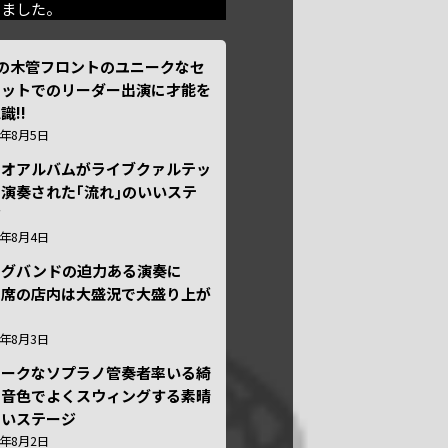
きました。
本の木管フロントのユニークなセ
テットでのリーダー出演に才能を
識!!
6年8月5日
ュオアルバムがライブクァルテッ
演奏された｢流れ｣のいいステ
ジ
6年8月4日
ッグバンドの迫力ある演奏に
々席の店内は大盛況で大盛り上が
6年8月3日
ニークなソプラノ管奏者率いる綺
な音色でよくスウィングする素晴
しいステージ
6年8月2日