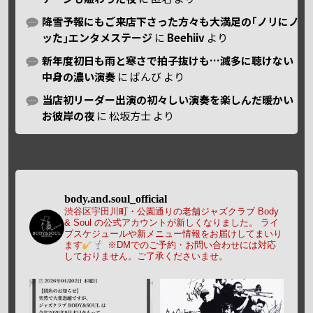
降雪予報にもご来店下さった方々も大満足の｢ノリにノ
ッた｣エンタメステージ
に
Beehiiv
より
新年度初日も雨と寒さで拍子抜けも…滅多に聴けない
中身の濃い演奏
に
ばんび
より
当店初リーダー出演の初々しい演奏を楽しんだ暖かい
お彼岸の夜
に
松坂方士
より
body.and.soul_official
渋谷区宇田川町・公園通りの老舗ジャズクラブ Body
& Soul の公式アカウントが新しくなりました。
ライ
ブスケジュールや新メニュー情報をお届けしてまいり
ます
※DMでのご予約・お問い合わせには対応
しておりません。ご了承くださいませ。