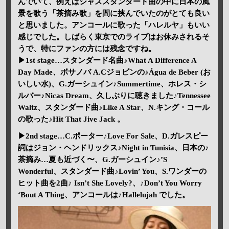
んでいて、例えばジャズスタンダード曲の中に日本の風
景を歌う「茶摘み歌」を間に挟んでいたのがとても良い
と思いました。アンコールに歌った「ハレルヤ」もいい
感じでした。しばらく東京でのライブはお休みされるそ
うで、特にファンの方には残念ですね。
▶1st stage…スタンダード名曲♪What A Difference A
Day Made、ボサノバ A.Cジョビンの♪Água de Beber (お
いしい水)、G.ガーシュイン♪Summertime、ホレス・シ
ルバー♪Nicas Dream、久しぶりに聴きました♪Tennessee
Waltz、スタンダード曲♪Like A Star、N.キング・コール
の歌った♪Hit That Jive Jack 。
▶2nd stage…C.ポーター♪Love For Sale、D.ガレスピー
詞はジョン・ヘンドリックス♪Night in Tunisia、日本の♪
茶摘み…夏も近づく〜、G.ガーシュイン♪’S
Wonderful、スタンダード曲♪Lovin’ You、S.ワンダーの
ヒット曲を2曲♪ Isn’t She Lovely?、♪Don’t You Worry
‘Bout A Thing、アンコールは♪Hallelujah でした。