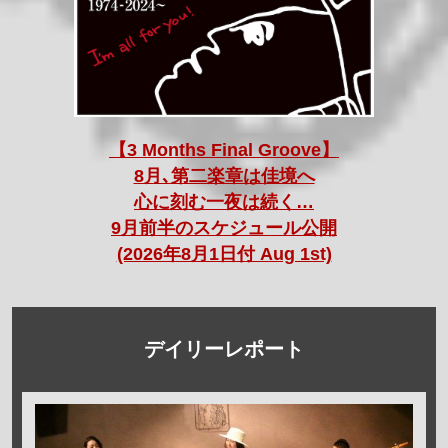
【3 Months Final Groove】
8月､第二楽章は佳境へ
心に刻む一夜は続く…
9月前半のスケジュール公開
(2026年8月1日付 Aug 1st)
デイリーレポート