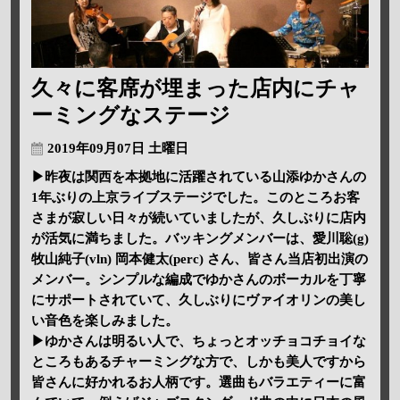
久々に客席が埋まった店内にチャ
ーミングなステージ
2019年09月07日 土曜日
▶昨夜は関西を本拠地に活躍されている山添ゆかさんの
1年ぶりの上京ライブステージでした。このところお客
さまが寂しい日々が続いていましたが、久しぶりに店内
が活気に満ちました。バッキングメンバーは、愛川聡(g)
牧山純子(vln) 岡本健太(perc) さん、皆さん当店初出演の
メンバー。シンプルな編成でゆかさんのボーカルを丁寧
にサポートされていて、久しぶりにヴァイオリンの美し
い音色を楽しみました。
▶ゆかさんは明るい人で、ちょっとオッチョコチョイな
ところもあるチャーミングな方で、しかも美人ですから
皆さんに好かれるお人柄です。選曲もバラエティーに富