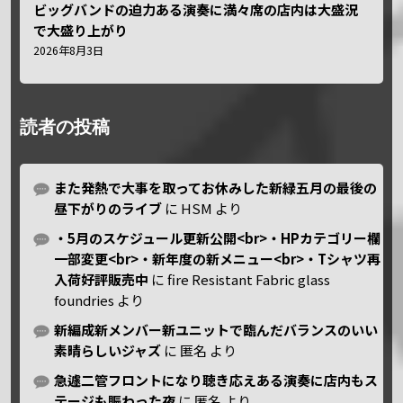
ビッグバンドの迫力ある演奏に満々席の店内は大盛況
で大盛り上がり
2026年8月3日
読者の投稿
また発熱で大事を取ってお休みした新緑五月の最後の
昼下がりのライブ
に
HSM
より
・5月のスケジュール更新公開<br>・HPカテゴリー欄
一部変更<br>・新年度の新メニュー<br>・Tシャツ再
入荷好評販売中
に
fire Resistant Fabric glass
foundries
より
新編成新メンバー新ユニットで臨んだバランスのいい
素晴らしいジャズ
に
匿名
より
急遽二管フロントになり聴き応えある演奏に店内もス
テージも賑わった夜
に
匿名
より