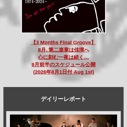
【3 Months Final Groove】
8月､第二楽章は佳境へ
心に刻む一夜は続く…
9月前半のスケジュール公開
(2026年8月1日付 Aug 1st)
デイリーレポート