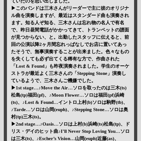
ていたのを思い出しました。
▶このバンドは三木さんがリーダーで主に彼のオリジナ
ル曲を演奏しますが、最近はスタンダード曲も演奏され
ます。知る人ぞ知る、三木さんは忘れ物の名人で有名
で、昨日昼間電話がかかってきて、トランペットの譜面
が見つからない、と。出勤したスタッフに伝えると、前
回の公演以降2ヶ月間忘れっぱなしでお店に置いてあっ
たそうで、無事演奏することが出来ました。色々なもの
を失くしても必ず出てくる稀有な方で、作曲された
「Lost & Found」も昨夜演奏されました。学生のオーケ
ストラが最近よく三木さんの「Stepping Stone」演奏し
ているようで、三木さんご機嫌でした。
▶1st stage…♪Move the Air…ソロを取ったのは三木(ts)
松島(tp)福田(pf)、♪Moon Flower…ソロは福田(pf)浜崎
(ts)、♪Lost & Found…イントロ上村(b)ソロは駒野(tb)、
♪Tarde…ソロは山岡(euph)、♪Stepping Stone…ソロは奥
村(tp)三木(ts)。
▶2nd stage…♪Oasis…ソロは上村(b)浜崎(ts)松島(tp)、ド
リス・デイのヒット曲♪I’ll Never Stop Loving You…ソロ
は三木(ts)、♪Escher’s Vision…山岡(euph)近藤(as)、