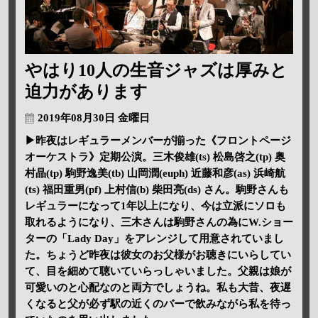
やはり10人の生音ジャズは厚みと
迫力があります
2019年08月30日 金曜日
▶昨夜はレギュラーメンバーが揃った《フロントページ
オーケストラ》定期公演。三木俊雄(ts) 松島啓之(tp) 奥
村晶(tp) 駒野逸美(tb) 山岡潤(euph) 近藤和彦(as) 浜崎航
(ts) 福田重男(pf) 上村信(b) 柴田亮(ds) さん。駒野さんも
レギュラーになって1年以上になり、今は立派にソロも
取れるようになり、三木さんは駒野さんの為にW.ショー
ターの「Lady Day」をアレンジして用意されていまし
た。ちょうど昨夜は彼女のお父様がお聴きにいらしてい
て、目を細めて聴いていらっしゃいました。父親は娘が
可愛いのと心配なのと両方でしょうね。私も大昔、夜遅
くなると父が必ず駅の近くのバーで飲みながら私を待っ