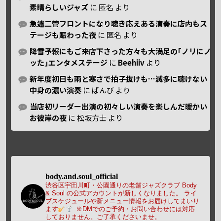
素晴らしいジャズ
に
匿名
より
急遽二管フロントになり聴き応えある演奏に店内もス
テージも賑わった夜
に
匿名
より
降雪予報にもご来店下さった方々も大満足の｢ノリにノ
ッた｣エンタメステージ
に
Beehiiv
より
新年度初日も雨と寒さで拍子抜けも…滅多に聴けない
中身の濃い演奏
に
ばんび
より
当店初リーダー出演の初々しい演奏を楽しんだ暖かい
お彼岸の夜
に
松坂方士
より
body.and.soul_official
渋谷区宇田川町・公園通りの老舗ジャズクラブ Body
& Soul の公式アカウントが新しくなりました。
ライ
ブスケジュールや新メニュー情報をお届けしてまいり
ます
※DMでのご予約・お問い合わせには対応
しておりません。ご了承くださいませ。