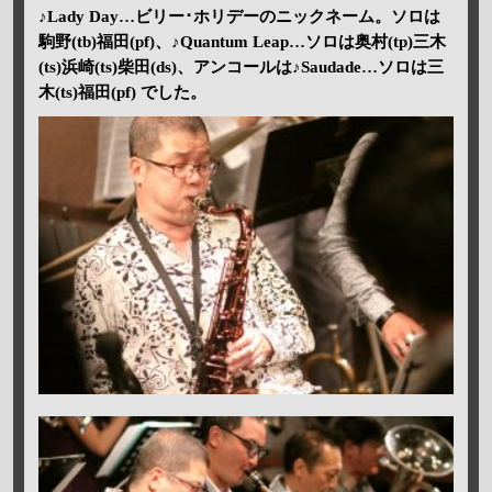
♪Lady Day…ビリー･ホリデーのニックネーム。ソロは
駒野(tb)福田(pf)、♪Quantum Leap…ソロは奥村(tp)三木
(ts)浜崎(ts)柴田(ds)、アンコールは♪Saudade…ソロは三
木(ts)福田(pf) でした。