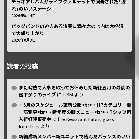
デュオアルバムがライブクァルテットで演奏された｢流
れ｣のいいステージ
2026年8月4日
ビッグバンドの迫力ある演奏に満々席の店内は大盛況
で大盛り上がり
2026年8月3日
読者の投稿
また発熱で大事を取ってお休みした新緑五月の最後の
昼下がりのライブ
に
HSM
より
・5月のスケジュール更新公開<br>・HPカテゴリー欄
一部変更<br>・新年度の新メニュー<br>・Tシャツ再
入荷好評販売中
に
fire Resistant Fabric glass
foundries
より
新編成新メンバー新ユニットで臨んだバランスのいい