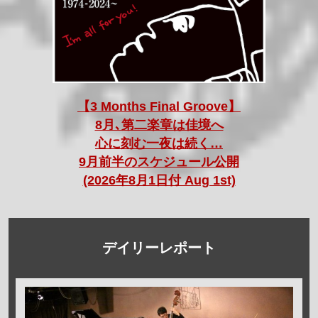
【3 Months Final Groove】
8月､第二楽章は佳境へ
心に刻む一夜は続く…
9月前半のスケジュール公開
(2026年8月1日付 Aug 1st)
デイリーレポート