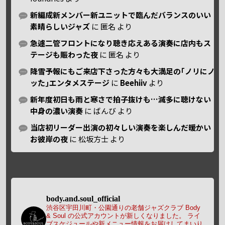
新編成新メンバー新ユニットで臨んだバランスのいい
素晴らしいジャズ
に
匿名
より
急遽二管フロントになり聴き応えある演奏に店内もス
テージも賑わった夜
に
匿名
より
降雪予報にもご来店下さった方々も大満足の｢ノリにノ
ッた｣エンタメステージ
に
Beehiiv
より
新年度初日も雨と寒さで拍子抜けも…滅多に聴けない
中身の濃い演奏
に
ばんび
より
当店初リーダー出演の初々しい演奏を楽しんだ暖かい
お彼岸の夜
に
松坂方士
より
body.and.soul_official
渋谷区宇田川町・公園通りの老舗ジャズクラブ Body
& Soul の公式アカウントが新しくなりました。
ライ
ブスケジュールや新メニュー情報をお届けしてまいり