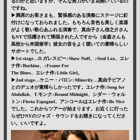
るのかと思いますが、そんな努力がいま花開いているの
ですね。
▶満席のお客さまも、緊張感のある演奏にステージに釘
付けになっておられました。もちろん音色も美しく楽器
がよく歌い歌心あふれる演奏で、真由子さん信之介さん
もNYで活躍されて帰国された人ですから（金森さんも
高校から米国留学）彼女の音をよく聴いての素晴らしい
サポートでした。
▶1st stage…D.ガレスピー♪Shaw Nuff、♪Soul Lea、エレ
ナ作♪Burkina、♪Frame For
The Blues、エレナ作♪Little Girl。
▶2nd stage…ケニー・バロン♪Minority…真由子ピアノ
とのデュオが素晴らしかったです。エレナ作♪Song for
Abdallah、T.モンク♪Round Midnight、シダー・ウォル
トン♪Fiesta Espagnol、アンコールはエレナ作♪Be Nice
でした。これからツアーが始まります。お近くに行った
らぜひNYのジャズ・サウンドをお聴きになってくださ
い。いいですよ。