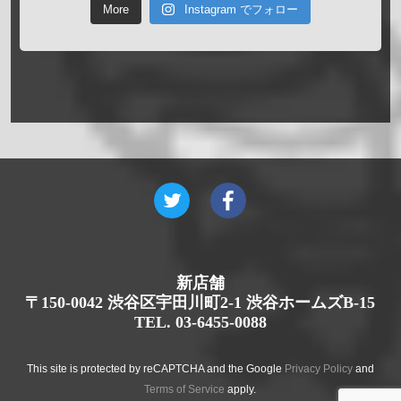
More
Instagram でフォロー
新店舗
〒150-0042 渋谷区宇田川町2-1 渋谷ホームズB-15
TEL. 03-6455-0088
This site is protected by reCAPTCHA and the Google
Privacy Policy
and
Terms of Service
apply.