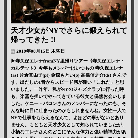
天才少女がNYでさらに鍛えられて
帰ってきた !!
2019年08月15日 木曜日
▶寺久保エレナfromNY里帰りツアー《寺久保エレナ・
カルテット》今年もメンバーはいつもの 寺久保エレナ
(as) 片倉真由子(pf) 金森もとい(b) 高橋信之介(ds) さんで
す。出だしの1音からスピード感が違い「これだ」と思
いました。一昨年、私がNYのジャズクラブに行った時
も、楽器を担いでやってきている彼女と偶然お会いしま
した。ケニー・バロンさんのメンバーになったのも、そ
んな時に目に止まったのかもしれませんね。女性一人で
NYで仕事をもらえるなんて、よほどの事がないとあり
ません。もともと天才少女として知られていましたが、
小柄なエレナさんのどこにそんな体力と強い精神力があ