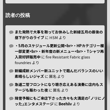
読者の投稿
また発熱で大事を取ってお休みした新緑五月の最後の
昼下がりのライブ
に
HSM
より
・5月のスケジュール更新公開<br>・HPカテゴリー欄
一部変更<br>・新年度の新メニュー<br>・Tシャツ再
入荷好評販売中
に
fire Resistant Fabric glass
foundries
より
新編成新メンバー新ユニットで臨んだバランスのいい
素晴らしいジャズ
に
匿名
より
急遽二管フロントになり聴き応えある演奏に店内もス
テージも賑わった夜
に
匿名
より
降雪予報にもご来店下さった方々も大満足の｢ノリにノ
ッた｣エンタメステージ
に
Beehiiv
より