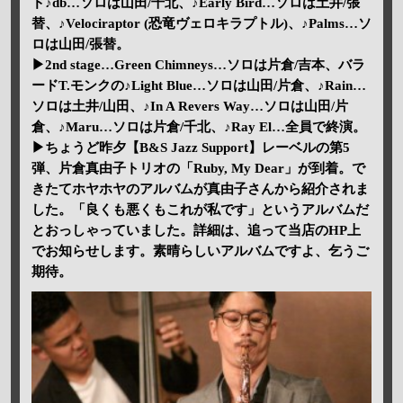
ド♪db…ソロは山田/千北、♪Early Bird…ソロは土井/張
替、♪Velociraptor (恐竜ヴェロキラプトル)、♪Palms…ソ
ロは山田/張替。
▶2nd stage…Green Chimneys…ソロは片倉/吉本、バラ
ードT.モンクの♪Light Blue…ソロは山田/片倉、♪Rain…
ソロは土井/山田、♪In A Revers Way…ソロは山田/片
倉、♪Maru…ソロは片倉/千北、♪Ray El…全員で終演。
▶ちょうど昨夕【B&S Jazz Support】レーベルの第5
弾、片倉真由子トリオの「Ruby, My Dear」が到着。で
きたてホヤホヤのアルバムが真由子さんから紹介されま
した。「良くも悪くもこれが私です」というアルバムだ
とおっしゃっていました。詳細は、追って当店のHP上
でお知らせします。素晴らしいアルバムですよ、乞うご
期待。