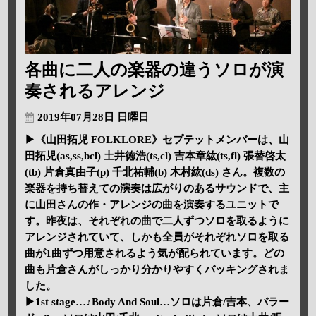
各曲に二人の楽器の違うソロが演
奏されるアレンジ
2019年07月28日 日曜日
▶《山田拓児 FOLKLORE》セプテットメンバーは、山
田拓児(as,ss,bcl) 土井徳浩(ts,cl) 吉本章紘(ts,fl) 張替啓太
(tb) 片倉真由子(p) 千北祐輔(b) 木村紘(ds) さん。複数の
楽器を持ち替えての演奏は広がりのあるサウンドで、主
に山田さんの作・アレンジの曲を演奏するユニットで
す。昨夜は、それぞれの曲で二人ずつソロを取るように
アレンジされていて、しかも全員がそれぞれソロを取る
曲が1曲ずつ用意されるよう気が配られています。どの
曲も片倉さんがしっかり分かりやすくバッキングされま
した。
▶1st stage…♪Body And Soul…ソロは片倉/吉本、バラー