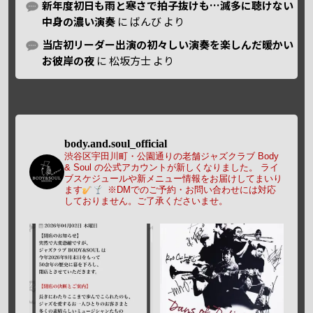
新年度初日も雨と寒さで拍子抜けも…滅多に聴けない
中身の濃い演奏
に
ばんび
より
当店初リーダー出演の初々しい演奏を楽しんだ暖かい
お彼岸の夜
に
松坂方士
より
body.and.soul_official
渋谷区宇田川町・公園通りの老舗ジャズクラブ Body
& Soul の公式アカウントが新しくなりました。
ライ
ブスケジュールや新メニュー情報をお届けしてまいり
ます
※DMでのご予約・お問い合わせには対応
しておりません。ご了承くださいませ。