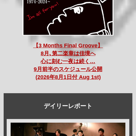
【3 Months Final Groove】
8月､第二楽章は佳境へ
心に刻む一夜は続く…
9月前半のスケジュール公開
(2026年8月1日付 Aug 1st)
デイリーレポート