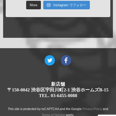
More
Instagram でフォロー
新店舗
〒150-0042 渋谷区宇田川町2-1 渋谷ホームズB-15
TEL. 03-6455-0088
This site is protected by reCAPTCHA and the Google
Privacy Policy
and
Terms of Service
apply.