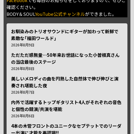
Facebook
でも毎日のお知らせをしておりますので、ぜひご
確認ください。
BODY＆SOUL
YouTube公式チャンネル
ができました。
お馴染みのトリオサウンドにギターが加わって新鮮で
素敵な｢福田ワールド｣
2026年8月9日
ただただ感無量⋯50年来お世話になった小曽根真さん
の当店最後のステージ
2026年8月8日
美しいメロディの曲を円熟した自然体で伸び伸びと演
奏され堪能した夜
2026年8月7日
内外で活躍するトップギタリスト4人がそれぞれの音色
と個性の競演/共演を堪能
2026年8月6日
4本の木管フロントのユニークなセプテットでのリーダ
ー出演に才能を再認識!!