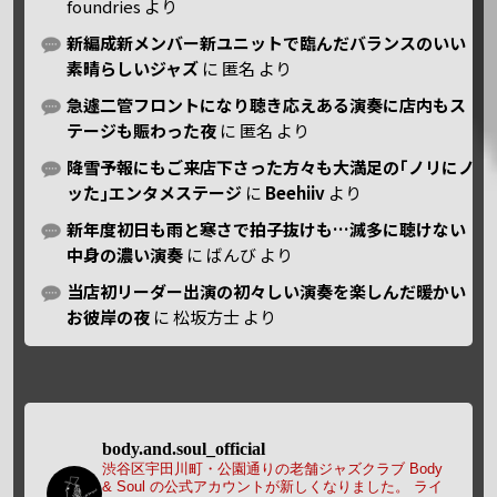
foundries
より
新編成新メンバー新ユニットで臨んだバランスのいい
素晴らしいジャズ
に
匿名
より
急遽二管フロントになり聴き応えある演奏に店内もス
テージも賑わった夜
に
匿名
より
降雪予報にもご来店下さった方々も大満足の｢ノリにノ
ッた｣エンタメステージ
に
Beehiiv
より
新年度初日も雨と寒さで拍子抜けも…滅多に聴けない
中身の濃い演奏
に
ばんび
より
当店初リーダー出演の初々しい演奏を楽しんだ暖かい
お彼岸の夜
に
松坂方士
より
body.and.soul_official
渋谷区宇田川町・公園通りの老舗ジャズクラブ Body
& Soul の公式アカウントが新しくなりました。
ライ