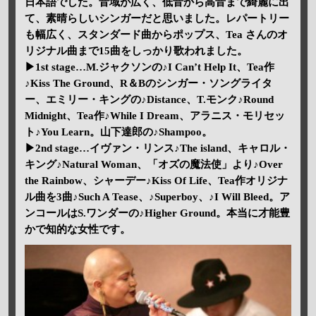
日本語でした。音域が広く、低音から高音まで綺麗に出
て、素晴らしいシンガーだと思いました。レパートリー
も幅広く、スタンダード曲からポップス、Tea さんのオ
リジナル曲まで15曲をしっかり歌われました。
▶1st stage…M.ジャクソンの♪I Can’t Help It、Tea作
♪Kiss The Ground、R＆Bのシンガー・ソングライタ
ー、エミリー・キングの♪Distance、T.モンク♪Round
Midnight、Tea作♪While I Dream、アラニス・モリセッ
ト♪You Learn。山下達郎の♪Shampoo。
▶2nd stage…イヴァン・リンス♪The island、キャロル・
キング♪Natural Woman、「オズの魔法使」より♪Over
the Rainbow、シャーデー♪Kiss Of Life、Tea作オリジナ
ル曲を3曲♪Such A Tease、♪Superboy、♪I Will Bleed。ア
ンコールはS.ワンダーの♪Higher Ground。本当に才能豊
かで知的な女性です。