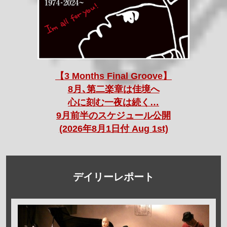
【3 Months Final Groove】
8月､第二楽章は佳境へ
心に刻む一夜は続く…
9月前半のスケジュール公開
(2026年8月1日付 Aug 1st)
デイリーレポート