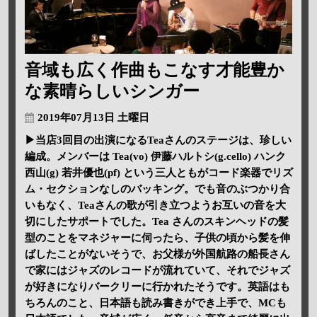
音域も広く作曲もこなす才能豊か
な素晴らしいシンガー
2019年07月13日 土曜日
▶当店3回目の出演になるTeaさんのステージは、珍しい
編成。メンバーは Tea(vo) 伊藤ハルトシ(g.cello) ハンク
西山(g) 若井優也(pf) という三人ともがコード楽器でリズ
ム・セクションなしのバッキング。でも音のぶつかり合
いもなく、Teaさんの歌が引き立つようお互いの音を大
切にしたサポートでした。Tea さんのスキンヘッドの髪
型のことをマネジャーに伺ったら、子供の頃から髪を伸
ばしたことがないそうで、お父様が外国航路の船長さん
で家にはジャズのレコードが流れていて、それでジャズ
が好きになりバークリーに行かれたそうです。英語はも
ちろんのこと、日本語も読み書きができ上手で、MCも