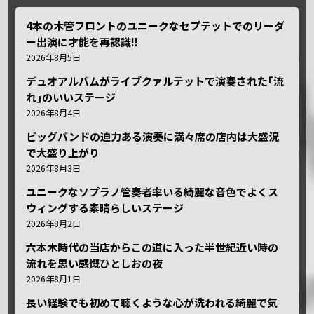
4本の木管フロントのユニークなセプテットでのリーダ
ー出演に才能を再認識!!
2026年8月5日
デュオアルバムがライブクァルテットで演奏された｢流
れ｣のいいステージ
2026年8月4日
ビッグバンドの迫力ある演奏に満々席の店内は大盛況
で大盛り上がり
2026年8月3日
ユニークなソプラノ管奏者率いる綺麗な音色でよくス
ウィングする素晴らしいステージ
2026年8月2日
六本木時代の当店からこの道に入った半世紀近い時の
流れを思い感慨ひとしおの夜
2026年8月1日
長い経験でも初めて聴くような心が洗われる綺麗で気