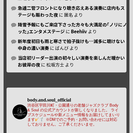
急遽二管フロントになり聴き応えある演奏に店内もス
テージも賑わった夜
に
匿名
より
降雪予報にもご来店下さった方々も大満足の｢ノリにノ
ッた｣エンタメステージ
に
Beehiiv
より
新年度初日も雨と寒さで拍子抜けも…滅多に聴けない
中身の濃い演奏
に
ばんび
より
当店初リーダー出演の初々しい演奏を楽しんだ暖かい
お彼岸の夜
に
松坂方士
より
body.and.soul_official
渋谷区宇田川町・公園通りの老舗ジャズクラブ Body
& Soul の公式アカウントが新しくなりました。
ライ
ブスケジュールや新メニュー情報をお届けしてまいり
ます
※DMでのご予約・お問い合わせには対応
しておりません。ご了承くださいませ。