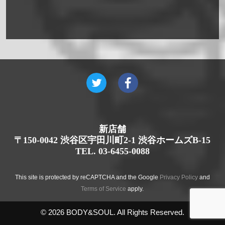
新店舗
〒150-0042 渋谷区宇田川町2-1 渋谷ホームズB-15
TEL. 03-6455-0088
This site is protected by reCAPTCHA and the Google
Privacy Policy
and
Terms of Service
apply.
© 2026 BODY&SOUL. All Rights Reserved.