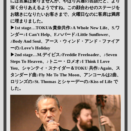
には言葉は要りませんが、やはり共通の言語だと、より
深く分りあえるようですね。この顔合わせのステージを
お聴きになりたいお客さまで、火曜日なのに客席は満席
に埋まりました。
▶1st stage…TOKU&貴奈共作♪A Whole New Life、S.ワ
ンダー♪I Can’t Help、F.ハバード♪Little Sunflower、
♪Body And Soul、アース・ウィンド・アンド・ファイア
ーの♪Love’s Holiday
▶2nd stage…M.デイビス♪Freddie Freeloader、♪Seven
Steps To Heaven、♪トニー・ロメオ♪I Think I Love
You、シャンティ・スナイダー＆TOKU 共作♪Again、ス
タンダード曲♪Fly Me To The Moon、アンコールは2曲、
ロリンズの♪St. Thomas とシャーデーの♪Kiss of Life で
した。