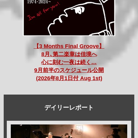
【3 Months Final Groove】
8月､第二楽章は佳境へ
心に刻む一夜は続く…
9月前半のスケジュール公開
(2026年8月1日付 Aug 1st)
デイリーレポート