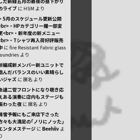
した新緑五月の最後の昼下がり
のライブ
に
HSM
より
・5月のスケジュール更新公開
<br>・HPカテゴリー欄一部変
更<br>・新年度の新メニュー
<br>・Tシャツ再入荷好評販売
中
に
fire Resistant Fabric glass
foundries
より
新編成新メンバー新ユニットで
臨んだバランスのいい素晴らし
いジャズ
に
匿名
より
急遽二管フロントになり聴き応
えある演奏に店内もステージも
賑わった夜
に
匿名
より
降雪予報にもご来店下さった
方々も大満足の｢ノリにノッた｣
エンタメステージ
に
Beehiiv
よ
り