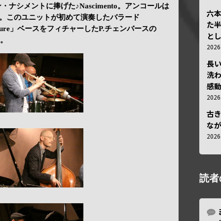
ナシメントに捧げた♪Nascimento。アンコールは
六
 Are でした。このユニットが初めて演奏したバラード
た
reasure」ベースをフィチャーしたP.チェンバースの
と
た。
202
長
洗
感動
202
古
な
202
読者