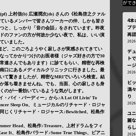
がで
(pf) 上村信(b) 広瀬潤次(ds) さんの《松島啓之クァル
4
しているメンバーで皆さんツーカーの仲、しかも皆さ
プ
つと、しっかり「音の会話」をされています。昨夜
再認
ドのファンの方が何故か少ない夜で、私は、いい演
202
ていました。
ほど、このごろようやく寂しさが実感されてきてい
デ
なってかかりつけのお医者様（ジャズ好きの方で30
トで
常連さんでもあります）に診てもらい、精密な再検
ー
南口にあるメディカルクリニックに行きました。最
202
いて驚きましたが、精密なMRIでいろいろ検査。結
ビ
か落ち着きませんね。でも、当面、心の寂しさも身
満
くのが一番効いているような気がします。
り
・バイ・バーディー」から♪A Lot Of Livin’ To
202
 Dancer Sleep On、ミュージカルのリチャード・ロジャ
Book、同じくリチャード・ロジャース♪Bewitched、松島作
ユ
麗
Hammer Head、松島作♪Treasure、上村ドラムをフィ
ら
e It、松島作バラード♪Some True Things、ピアニ
202