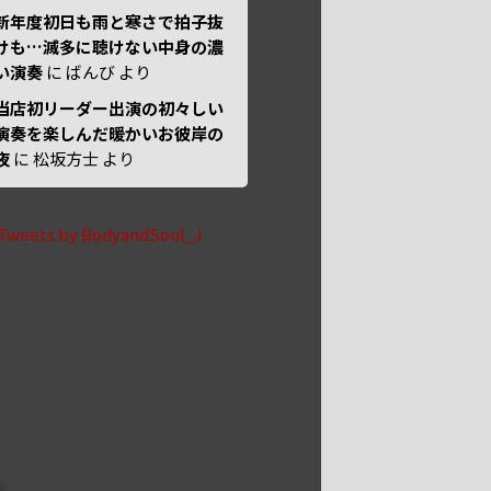
新年度初日も雨と寒さで拍子抜
けも…滅多に聴けない中身の濃
い演奏
に
ばんび
より
当店初リーダー出演の初々しい
演奏を楽しんだ暖かいお彼岸の
夜
に
松坂方士
より
Tweets by BodyandSoul_J