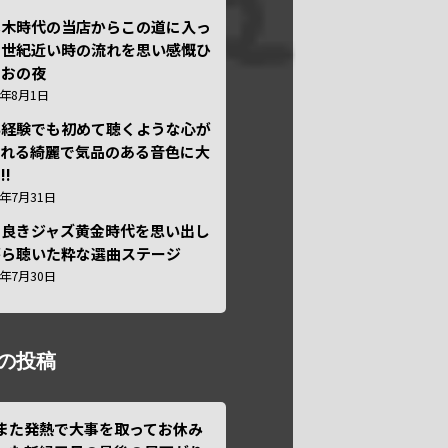
本木時代の当店からこの道に入っ
半世紀近い時の流れを思い感慨ひ
しおの夜
6年8月1日
い経験でも初めて聴くような心が
われる綺麗で気品のある音色に大
!!
6年7月31日
き良きジャズ黄金時代を思い出し
がら聴いた粋な選曲ステージ
6年7月30日
の投稿
また発熱で大事を取ってお休み