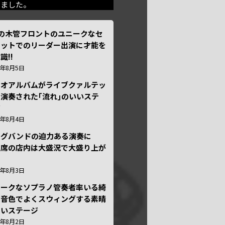
きました。
本の木管フロントのユニークなセ
テットでのリーダー出演に才能を
識!!
6年8月5日
ュオアルバムがライブクァルテッ
演奏された｢流れ｣のいいステ
ジ
6年8月4日
ッグバンドの迫力ある演奏に
々席の店内は大盛況で大盛り上が
6年8月3日
ニークなソプラノ管奏者率いる綺
な音色でよくスウィングする素晴
しいステージ
6年8月2日