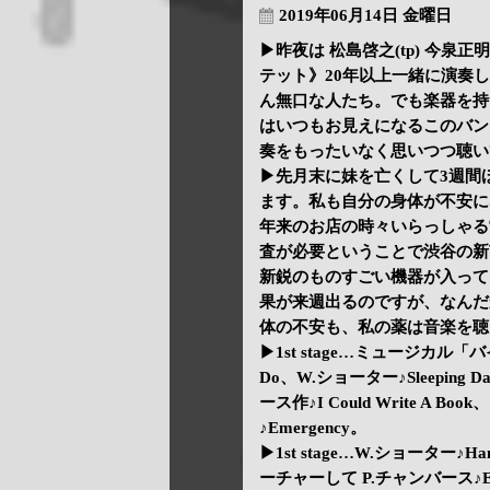
2019年06月14日 金曜日
▶昨夜は 松島啓之(tp) 今泉正明
テット》20年以上一緒に演奏
ん無口な人たち。でも楽器を持
はいつもお見えになるこのバン
奏をもったいなく思いつつ聴い
▶先月末に妹を亡くして3週間
ます。私も自分の身体が不安に
年来のお店の時々いらっしゃる
査が必要ということで渋谷の新
新鋭のものすごい機器が入って
果が来週出るのですが、なんだ
体の不安も、私の薬は音楽を聴
▶1st stage…ミュージカル「バイ
Do、W.ショーター♪Sleeping
ース作♪I Could Write A 
♪Emergency。
▶1st stage…W.ショーター♪
ーチャーして P.チャンバース♪Eas