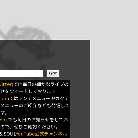
検索
itter)
では毎日の細かなライブの
らせをツイートしております。
gram
ではランチメニューやカクテ
新メニューのご紹介なども発信して
ます。
ook
でも毎日のお知らせをしてお
すので、ぜひご確認ください。
＆SOUL
YouTube公式チャンネル