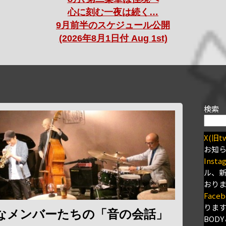
心に刻む一夜は続く…
9月前半のスケジュール公開
(2026年8月1日付 Aug 1st)
検索
X(旧tw
お知
Insta
ル、
おり
Faceb
りま
口なメンバーたちの「音の会話」
BODY