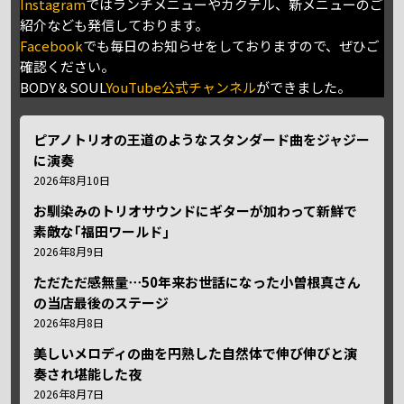
Instagram
ではランチメニューやカクテル、新メニューのご
紹介なども発信しております。
Facebook
でも毎日のお知らせをしておりますので、ぜひご
確認ください。
BODY＆SOUL
YouTube公式チャンネル
ができました。
ピアノトリオの王道のようなスタンダード曲をジャジー
に演奏
2026年8月10日
お馴染みのトリオサウンドにギターが加わって新鮮で
素敵な｢福田ワールド｣
2026年8月9日
ただただ感無量⋯50年来お世話になった小曽根真さん
の当店最後のステージ
2026年8月8日
美しいメロディの曲を円熟した自然体で伸び伸びと演
奏され堪能した夜
2026年8月7日