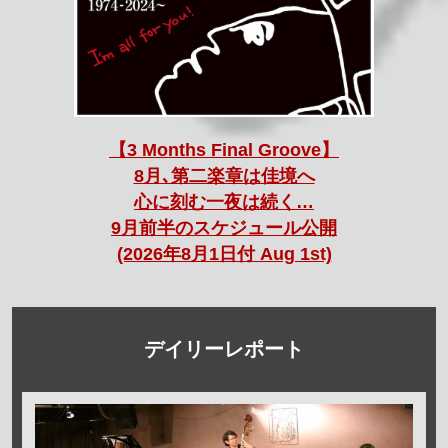
【3 Months Final Groove】
8月､第二楽章は佳境へ
心に刻む一夜は続く…
9月前半のスケジュール公開
(2026年8月1日付 Aug 1st)
デイリーレポート