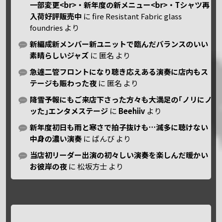
一部変更<br>・新年度の新メニュー<br>・Tシャツ再
入荷好評販売中
に
fire Resistant Fabric glass
foundries
より
新編成新メンバー新ユニットで臨んだバランスのいい
素晴らしいジャズ
に
匿名
より
急遽二管フロントになり聴き応えある演奏に店内もス
テージも賑わった夜
に
匿名
より
降雪予報にもご来店下さった方々も大満足の｢ノリにノ
ッた｣エンタメステージ
に
Beehiiv
より
新年度初日も雨と寒さで拍子抜けも…滅多に聴けない
中身の濃い演奏
に
ばんび
より
当店初リーダー出演の初々しい演奏を楽しんだ暖かい
お彼岸の夜
に
松坂方士
より