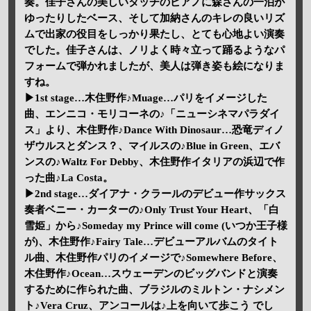
奏。佳子さんの美しいタッチのピアノに森さんの一泊が
ゆったりしたベース、そして加納さんのキレの良いリズ
ムで出家の役目をしっかり果たし、とても心地よい演奏
でした。佳子さんは、ノリよく時々立って踊るようなパ
フォームで弾かれましたが、美人は弾き姿も絵になりま
すね。
▶1st stage…木住野作♪Muage…パリをイメージした
曲、エンニコ・モリコーネの♪「ニューシネマパラダイ
ス」より、木住野作♪Dance With Dinosaur…恐竜ディノ
ザウルスとダンス？、マイルスの♪Blue in Green、エバ
ンスの♪Waltz For Debby、木住野作イタリアの浜辺で作
った曲♪La Costa。
▶2nd stage…ダイアナ・クラールのデビュー作サックス
奏者ベニー・カーターの♪Only Trust Your Heart、「白
雪姫」から♪Someday my Prince will come (いつか王子様
が)、木住野作♪Fairy Tale…デビューアルバムのタイト
ル曲、木住野作パリのイメージで♪Somewhere Before、
木住野作♪Ocean…スウェーデンのビッグバンドと演奏
するために作られた曲、ブラジルのミルトン・ナシメン
ト♪Vera Cruz、アンコールは♪上を向いて歩こう でし