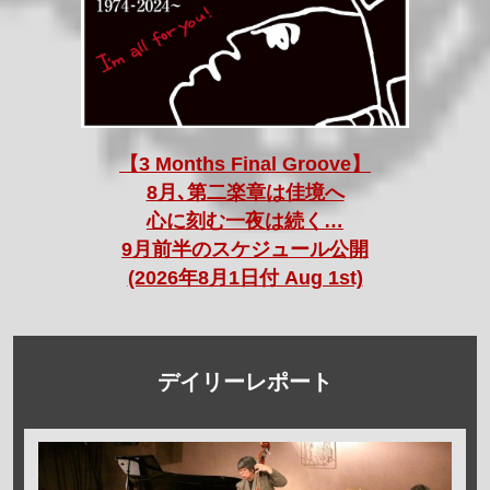
【3 Months Final Groove】
8月､第二楽章は佳境へ
心に刻む一夜は続く…
9月前半のスケジュール公開
(2026年8月1日付 Aug 1st)
デイリーレポート