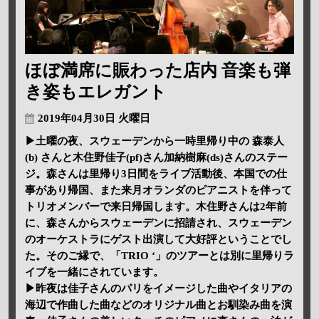
ほぼ満席に賑わった店内 音楽も弾
き姿もエレガント
2019年04月30日 火曜日
▶土曜の夜、スウェーデンから一時里帰り中の 森泰人
(b) さんと木住野佳子(pf)さん加納樹麻(ds)さんのステー
ジ。森さんは里帰り3日間をライブ活動後、本国での仕
事があり帰国、また来月オランダのピアニストを伴って
トリオメンバーで来日帰国します。木住野さんは2年前
に、森さんからスウェーデンに招請され、スウェーデン
のオーケストラにゲスト出演して大好評ということでし
た。そのご縁で、「TRIO ‘」のツアーとは別に里帰りラ
イブを一緒にされています。
▶昨夜は佳子さんのパリをイメージした曲やイタリアの
海辺で作曲した曲などのオリジナル曲とお馴染み曲を演