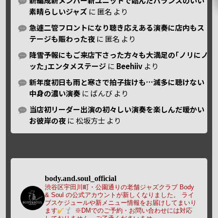
新編成新メンバー新ユニットで臨んだバランスのいい
素晴らしいジャズ
に
匿名
より
急遽二管フロントになり聴き応えある演奏に店内もス
テージも賑わった夜
に
匿名
より
降雪予報にもご来店下さった方々も大満足の｢ノリにノ
ッた｣エンタメステージ
に
Beehiiv
より
新年度初日も雨と寒さで拍子抜けも…滅多に聴けない
中身の濃い演奏
に
ばんび
より
当店初リーダー出演の初々しい演奏を楽しんだ暖かい
お彼岸の夜
に
松坂方士
より
body.and.soul_official
渋谷区宇田川町・公園通りの老舗ジャズクラブ Body
& Soul の公式アカウントが新しくなりました。
ライ
ブスケジュールや新メニュー情報をお届けしてまいり
ます
※DMでのご予約・お問い合わせには対応