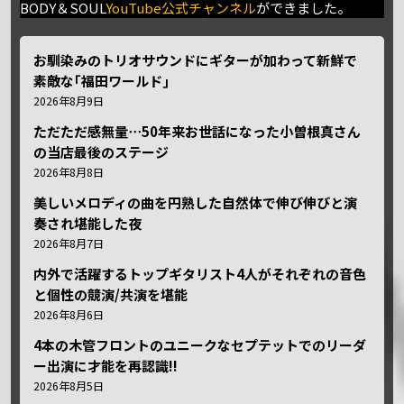
BODY＆SOUL
YouTube公式チャンネル
ができました。
お馴染みのトリオサウンドにギターが加わって新鮮で
素敵な｢福田ワールド｣
2026年8月9日
ただただ感無量⋯50年来お世話になった小曽根真さん
の当店最後のステージ
2026年8月8日
美しいメロディの曲を円熟した自然体で伸び伸びと演
奏され堪能した夜
2026年8月7日
内外で活躍するトップギタリスト4人がそれぞれの音色
と個性の競演/共演を堪能
2026年8月6日
4本の木管フロントのユニークなセプテットでのリーダ
ー出演に才能を再認識!!
2026年8月5日