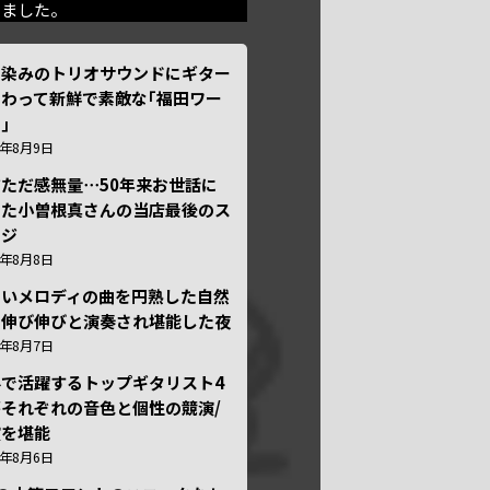
きました。
馴染みのトリオサウンドにギター
わって新鮮で素敵な｢福田ワー
｣
6年8月9日
ただ感無量⋯50年来お世話に
った小曽根真さんの当店最後のス
ージ
6年8月8日
しいメロディの曲を円熟した自然
で伸び伸びと演奏され堪能した夜
6年8月7日
外で活躍するトップギタリスト4
それぞれの音色と個性の競演/
演を堪能
6年8月6日