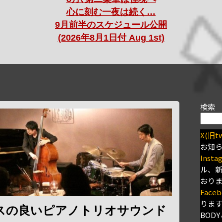
心に刻む一夜は続く…
9月前半のスケジュール公開
(2026年8月1日付 Aug 1st)
検索
X(旧tw
お知
Insta
ル、
おり
Faceb
りま
スの良いピアノトリオサウンド
BODY