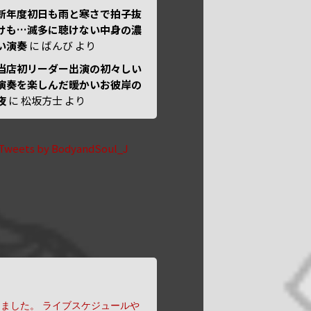
新年度初日も雨と寒さで拍子抜
けも…滅多に聴けない中身の濃
い演奏
に
ばんび
より
当店初リーダー出演の初々しい
演奏を楽しんだ暖かいお彼岸の
夜
に
松坂方士
より
Tweets by BodyandSoul_J
りました。
ライブスケジュールや