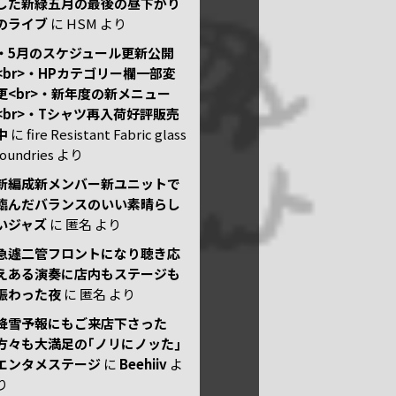
した新緑五月の最後の昼下がり
のライブ
に
HSM
より
・5月のスケジュール更新公開
<br>・HPカテゴリー欄一部変
更<br>・新年度の新メニュー
<br>・Tシャツ再入荷好評販売
中
に
fire Resistant Fabric glass
foundries
より
新編成新メンバー新ユニットで
臨んだバランスのいい素晴らし
いジャズ
に
匿名
より
急遽二管フロントになり聴き応
えある演奏に店内もステージも
賑わった夜
に
匿名
より
降雪予報にもご来店下さった
方々も大満足の｢ノリにノッた｣
エンタメステージ
に
Beehiiv
よ
り