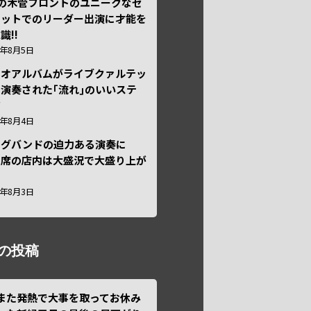
本の木管フロントのユニークなセ
テットでのリーダー出演に才能を
識!!
6年8月5日
ュオアルバムがライブクァルテッ
演奏された｢流れ｣のいいステ
ジ
6年8月4日
ッグバンドの迫力ある演奏に
々席の店内は大盛況で大盛り上が
6年8月3日
の投稿
また発熱で大事を取ってお休み