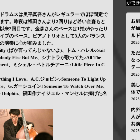
がで
ドラムスは奥平真吾さんがレギュラーでほぼ固定で
お
ます。昨夜は福田さんより2回りほど若い金森もと
が加
以来2回目です。金森さんのベースは1拍がゆったり
ルド
イプのベース。ピアノトリオとして3人のバランス
202
の演奏に心が和みました。
Be Silly (ばか言ってんじゃないよ)、トム・ハレル♪Sail
ただ
y Else But Me、シナトラが歌ってた♪All The
な
Comment、ミシェル・ペトルチアーニ♪Little Piece In C
テ
202
hing I Love、A.C.ジョビン♪Someone To Light Up
美
e、G.ガーシュイン♪Someone To Watch Over Me、
体
The Dolphin、福田作ナイジェル・マンセルに捧げた名
202
内
人が
共
202