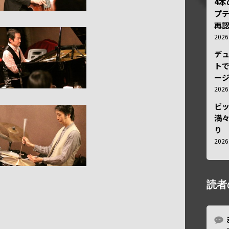
4
プ
再認
202
デ
トで
ー
202
ビ
満
り
202
読者