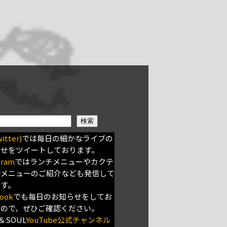
検索
itter)
では毎日の細かなライブの
らせをツイートしております。
gram
ではランチメニューやカクテ
新メニューのご紹介なども発信して
ます。
ook
でも毎日のお知らせをしてお
すので、ぜひご確認ください。
＆SOUL
YouTube公式チャンネル