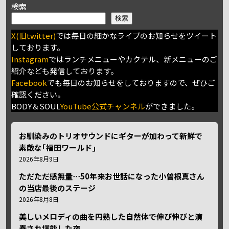
検索
検索
X(旧twitter)
では毎日の細かなライブのお知らせをツイート
しております。
Instagram
ではランチメニューやカクテル、新メニューのご
紹介なども発信しております。
Facebook
でも毎日のお知らせをしておりますので、ぜひご
確認ください。
BODY＆SOUL
YouTube公式チャンネル
ができました。
お馴染みのトリオサウンドにギターが加わって新鮮で
素敵な｢福田ワールド｣
2026年8月9日
ただただ感無量⋯50年来お世話になった小曽根真さん
の当店最後のステージ
2026年8月8日
美しいメロディの曲を円熟した自然体で伸び伸びと演
奏され堪能した夜