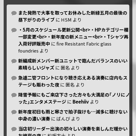
また発熱で大事を取ってお休みした新緑五月の最後の
昼下がりのライブ
に
HSM
より
・5月のスケジュール更新公開<br>・HPカテゴリー欄
一部変更<br>・新年度の新メニュー<br>・Tシャツ再
入荷好評販売中
に
fire Resistant Fabric glass
foundries
より
新編成新メンバー新ユニットで臨んだバランスのいい
素晴らしいジャズ
に
匿名
より
急遽二管フロントになり聴き応えある演奏に店内もス
テージも賑わった夜
に
匿名
より
降雪予報にもご来店下さった方々も大満足の｢ノリにノ
ッた｣エンタメステージ
に
Beehiiv
より
新年度初日も雨と寒さで拍子抜けも…滅多に聴けない
中身の濃い演奏
に
ばんび
より
当店初リーダー出演の初々しい演奏を楽しんだ暖かい
お彼岸の夜
に
松坂方士
より