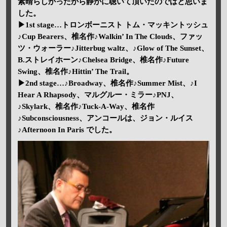
素晴らしかったから静かに聴いて頂いたのではと思いま
した。
▶1st stage…トロンボーニスト トム・マッキントッシュ
♪Cup Bearers、椎名作♪Walkin’ In The Clouds、ファッ
ツ・ウォーラー♪Jitterbug waltz、♪Glow of The Sunset、
B.ストレイホーン♪Chelsea Bridge、椎名作♪Future
Swing、椎名作♪Hittin’ The Trail。
▶2nd stage…♪Broadway、椎名作♪Summer Mist、♪I
Hear A Rhapsody、マルグルー・ミラー♪PNJ、
♪Skylark、椎名作♪Tuck-A-Way、椎名作
♪Subconsciousness、アンコールは、ジョン・ルイス
♪Afternoon In Paris でした。