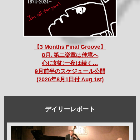
【3 Months Final Groove】
8月､第二楽章は佳境へ
心に刻む一夜は続く…
9月前半のスケジュール公開
(2026年8月1日付 Aug 1st)
デイリーレポート