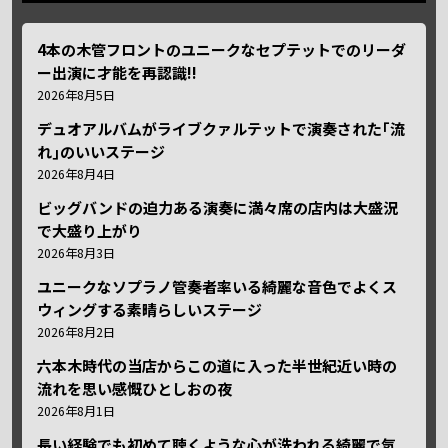
4本の木管フロントのユニークなセプテットでのリーダ
ー出演に才能を再認識!!
2026年8月5日
デュオアルバムがライブクァルテットで演奏された｢流
れ｣のいいステージ
2026年8月4日
ビッグバンドの迫力ある演奏に満々席の店内は大盛況
で大盛り上がり
2026年8月3日
ユニークなソプラノ管奏者率いる綺麗な音色でよくス
ウィングする素晴らしいステージ
2026年8月2日
六本木時代の当店からこの道に入った半世紀近い時の
流れを思い感慨ひとしおの夜
2026年8月1日
長い経験でも初めて聴くような心が洗われる綺麗で気