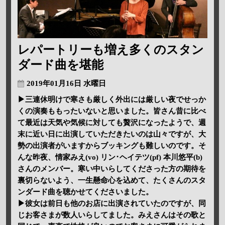
レパートリーも増え多くのスタン
ダード曲を堪能
2019年01月16日 水曜日
▶三連休明けで寒さも厳しく外出には厳しい夜でせっか
くの演奏ももったいないと思いました。皆さん昔に比べ
て最近は天気や気候に対しても贅沢になったようで、週
末に近い日に出演していただきたいのは山々ですが、大
勢の出演者がいますからブッキングも難しいのです。そ
んな昨夜、情家みえ(vo) リン･ヘイテツ(pf) 本川悠平(b)
さんのメンバー。寒い中いらしてくださった方の期待を
裏切らないよう、一生懸命心を込めて、たくさんのスタ
ンダード曲を聴かせてくださいました。
▶彼女は前日も他のお店に出演されていたのですが、同
じお客さまが数人いらしてました。みえさんはその歌と