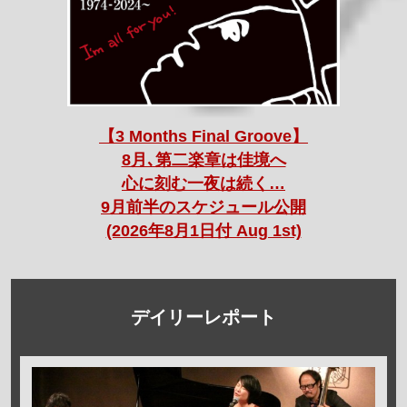
【3 Months Final Groove】
8月､第二楽章は佳境へ
心に刻む一夜は続く…
9月前半のスケジュール公開
(2026年8月1日付 Aug 1st)
デイリーレポート