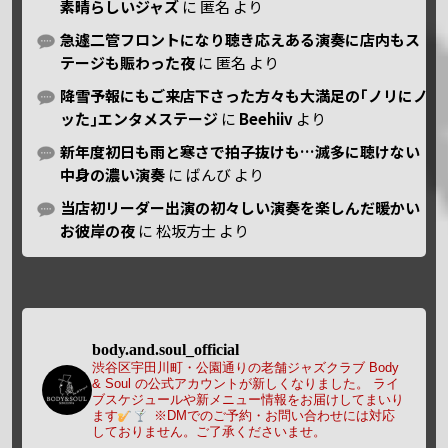
素晴らしいジャズ
に
匿名
より
急遽二管フロントになり聴き応えある演奏に店内もス
テージも賑わった夜
に
匿名
より
降雪予報にもご来店下さった方々も大満足の｢ノリにノ
ッた｣エンタメステージ
に
Beehiiv
より
新年度初日も雨と寒さで拍子抜けも…滅多に聴けない
中身の濃い演奏
に
ばんび
より
当店初リーダー出演の初々しい演奏を楽しんだ暖かい
お彼岸の夜
に
松坂方士
より
body.and.soul_official
渋谷区宇田川町・公園通りの老舗ジャズクラブ Body
& Soul の公式アカウントが新しくなりました。
ライ
ブスケジュールや新メニュー情報をお届けしてまいり
ます
※DMでのご予約・お問い合わせには対応
しておりません。ご了承くださいませ。