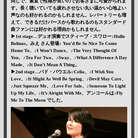
同じで、素直で性格が良いのでお客さまに可愛がられま
す。長く聴いていても疲れさせない丸い温かい心地よい
声なのも好かれるのかもしれません。レパートリーも増
えて、できるだけバースから歌われるのもスタンダード
曲ファンには好かれる理由かもしれません。
▶1st stage…デュオ演奏でスティーブ・スワロー♪Hullo
Bolinas。みえ さん登場♪ You’d Be So Nice To Come
Home To、♪I Won’t Dance、♪The Very Thought Of
You、♪Tea For Two、♪Sway、♪What A Difference A Day
Made、♪It Don’t Mean A Thing。
▶2nd stage…バド・パウエル♪Celia、♪I Wish You
Love、♪It Might As Well Be Spring、♪Devil May Care、
♪Just Squezze Me、♪Love For Sale、♪Someone To Light
Up My Life、♪It’s Alright With Me、アンコールは♪Fly
Me To The Moon でした。