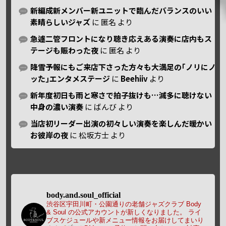
新編成新メンバー新ユニットで臨んだバランスのいい
素晴らしいジャズ
に
匿名
より
急遽二管フロントになり聴き応えある演奏に店内もス
テージも賑わった夜
に
匿名
より
降雪予報にもご来店下さった方々も大満足の｢ノリにノ
ッた｣エンタメステージ
に
Beehiiv
より
新年度初日も雨と寒さで拍子抜けも…滅多に聴けない
中身の濃い演奏
に
ばんび
より
当店初リーダー出演の初々しい演奏を楽しんだ暖かい
お彼岸の夜
に
松坂方士
より
body.and.soul_official
渋谷区宇田川町・公園通りの老舗ジャズクラブ Body
& Soul の公式アカウントが新しくなりました。
ライ
ブスケジュールや新メニュー情報をお届けしてまいり