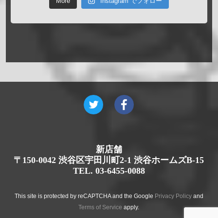
More
Instagram でフォロー
新店舗
〒150-0042 渋谷区宇田川町2-1 渋谷ホームズB-15
TEL. 03-6455-0088
This site is protected by reCAPTCHA and the Google
Privacy Policy
and
Terms of Service
apply.