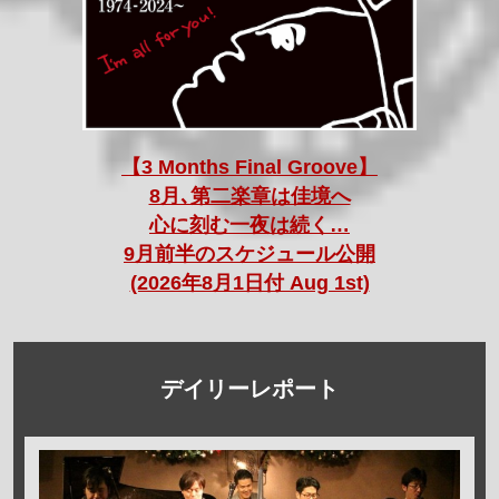
【3 Months Final Groove】
8月､第二楽章は佳境へ
心に刻む一夜は続く…
9月前半のスケジュール公開
(2026年8月1日付 Aug 1st)
デイリーレポート