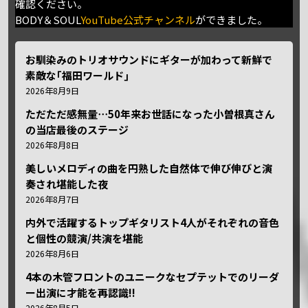
確認ください。
BODY＆SOUL
YouTube公式チャンネル
ができました。
お馴染みのトリオサウンドにギターが加わって新鮮で
素敵な｢福田ワールド｣
2026年8月9日
ただただ感無量⋯50年来お世話になった小曽根真さん
の当店最後のステージ
2026年8月8日
美しいメロディの曲を円熟した自然体で伸び伸びと演
奏され堪能した夜
2026年8月7日
内外で活躍するトップギタリスト4人がそれぞれの音色
と個性の競演/共演を堪能
2026年8月6日
4本の木管フロントのユニークなセプテットでのリーダ
ー出演に才能を再認識!!