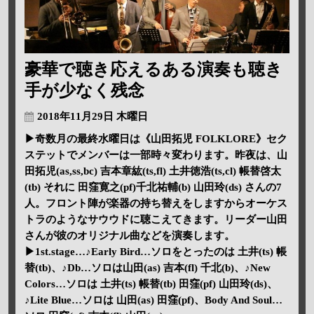
豪華で聴き応えるある演奏も聴き
手が少なく残念
2018年11月29日 木曜日
▶奇数月の最終水曜日は《山田拓児 FOLKLORE》セク
ステットでメンバーは一部時々変わります。昨夜は、山
田拓児(as,ss,bc) 吉本章紘(ts,fl) 土井徳浩(ts,cl) 帳替啓太
(tb) それに 田窪寛之(pf)千北祐輔(b) 山田玲(ds) さんの7
人。フロント陣が楽器の持ち替えをしますからオーケス
トラのようなサウウドに聴こえてきます。リーダー山田
さんが彼のオリジナル曲などを演奏します。
▶1st.stage…♪Early Bird…ソロをとったのは 土井(ts) 帳
替(tb)、♪Db…ソロは山田(as) 吉本(fl) 千北(b)、♪New
Colors…ソロは 土井(ts) 帳替(tb) 田窪(pf) 山田玲(ds)、
♪Lite Blue…ソロは 山田(as) 田窪(pf)、Body And Soul…