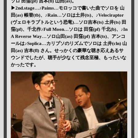
ソロ 田窪(pf) 吉本(fl) 山田(as)。
▶2nd.stage…♪Paims…モロッコで書いた曲でソロを 山
田(as) 帳替(tb)、♪Rain…ソロは土井(ts)、♪Velociraptor
(ヴェロキラプトルという恐竜)…ソロ吉本(ts) 土井(ts) 田
窪(pf)、千北作♪Full Moon…ソロは 田窪(pf) 千北(b)、♪In
A Reverse Way…ソロ山田(as) 田窪(pf) 吉本(ts)、アンコ
ールは♪Soplica…カリプソのリズムでソロは 土井(cln) 山
田(as) 吉本(fl) さん。せっかくの豪華な聴き応えあるサ
ウンドでしたが、聴手が少なくて残念至極、もったいな
かったです。