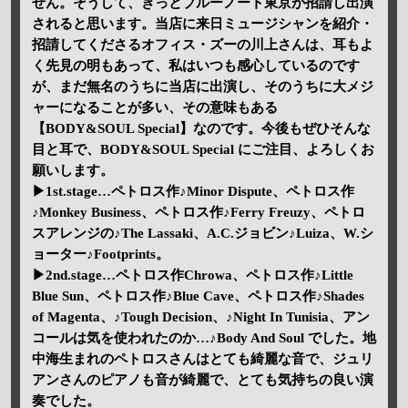
せん。そうして、きっとブルーノート東京が招請し出演
されると思います。当店に来日ミュージシャンを紹介・
招請してくださるオフィス・ズーの川上さんは、耳もよ
く先見の明もあって、私はいつも感心しているのです
が、まだ無名のうちに当店に出演し、そのうちに大メジ
ャーになることが多い、その意味もある
【BODY&SOUL Special】なのです。今後もぜひそんな
目と耳で、BODY&SOUL Special にご注目、よろしくお
願いします。
▶1st.stage…ペトロス作♪Minor Dispute、ペトロス作
♪Monkey Business、ペトロス作♪Ferry Freuzy、ペトロ
スアレンジの♪The Lassaki、A.C.ジョビン♪Luiza、W.シ
ョーター♪Footprints。
▶2nd.stage…ペトロス作Chrowa、ペトロス作♪Little
Blue Sun、ペトロス作♪Blue Cave、ペトロス作♪Shades
of Magenta、♪Tough Decision、♪Night In Tunisia、アン
コールは気を使われたのか…♪Body And Soul でした。地
中海生まれのペトロスさんはとても綺麗な音で、ジュリ
アンさんのピアノも音が綺麗で、とても気持ちの良い演
奏でした。