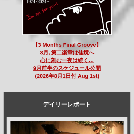
【3 Months Final Groove】
8月､第二楽章は佳境へ
心に刻む一夜は続く…
9月前半のスケジュール公開
(2026年8月1日付 Aug 1st)
デイリーレポート