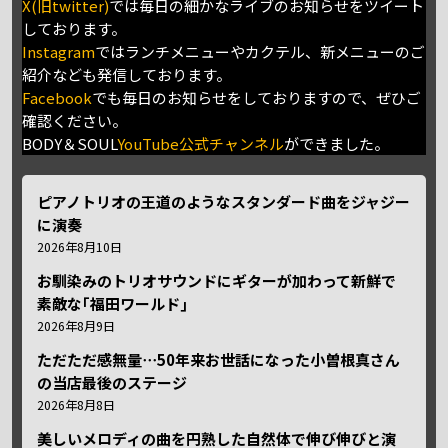
X(旧twitter)
では毎日の細かなライブのお知らせをツイート
しております。
Instagram
ではランチメニューやカクテル、新メニューのご
紹介なども発信しております。
Facebook
でも毎日のお知らせをしておりますので、ぜひご
確認ください。
BODY＆SOUL
YouTube公式チャンネル
ができました。
ピアノトリオの王道のようなスタンダード曲をジャジー
に演奏
2026年8月10日
お馴染みのトリオサウンドにギターが加わって新鮮で
素敵な｢福田ワールド｣
2026年8月9日
ただただ感無量⋯50年来お世話になった小曽根真さん
の当店最後のステージ
2026年8月8日
美しいメロディの曲を円熟した自然体で伸び伸びと演