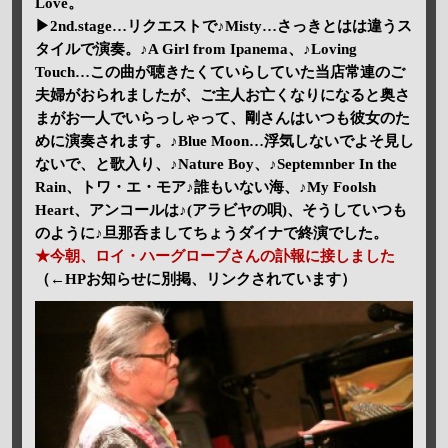
Love。
▶2nd.stage…リクエストで♪Misty…さっきとはは違うス
タイルで演奏。♪A Girl from Ipanema、♪Loving
Touch…この曲が聴きたくていらしていた当店常連のご
夫婦がおられましたが、ご主人お亡くなりになると奥さ
まがお一人でいらっしゃって、剛さんはいつも彼女のた
めに演奏されます。♪Blue Moon…浮気しないでよそ見し
ないで、と歌入り、♪Nature Boy、♪Septemnber In the
Rain、トワ・エ・モア♪誰もいない海、♪My Foolsh
Heart、アンコールは♪(アラビヤの唄)、そうしていつも
のように♪旦那呑ましてちょうダイナで終演でした。
★今朝、ロイ・ハーグローブさんの訃報に接しました
（←HPお知らせに別掲、リンクされています）