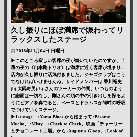
久し振りにほぼ満席で賑わってリ
ラックスしたステージ
2018年11月04日 日曜日
▶このところ寂しい客席の夜が続いていたのですが、土
曜の夜の《山本剛トリオ》は満席に近く客席が埋まり、
店内が久し振りに活気付きました。ジャズクラブはこう
でなければいけませんね。サイドメンバーは 香川裕史
(b) 大隅寿男(ds) さんのツーカーの仲間。いつものよう
に譜面は一切なし、剛さんの頭の中の引き出しを探るよ
うにピアノを奏でると、ベースとドラムスが阿吽の呼吸
でつけていくステージ。
▶1st.stage…♪Yama Blues から始まって♪Bésame
Mucho、♪Misty、♪Cheek to Cheek、映画「チャーリー
とチョコレート工場」から♪Augustus Gloop、♪Look of