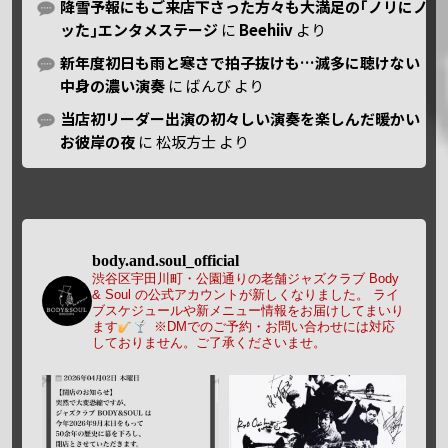
降雪予報にもご来店下さった方々も大満足の｢ノリにノ
ッた｣エンタメステージ
に
Beehiiv
より
新年度初日も雨と寒さで拍子抜けも…滅多に聴けない
中身の濃い演奏
に
ばんび
より
当店初リーダー出演の初々しい演奏を楽しんだ暖かい
お彼岸の夜
に
松坂方士
より
body.and.soul_official
渋谷区宇田川町・公園通りの老舗ジャズクラブ Body
& Soul の公式アカウントが新しくなりました。
ライ
ブスケジュールや新メニュー情報をお届けしてまいり
ます
※DMでのご予約・お問い合わせには対応
しておりません。ご了承くださいませ。