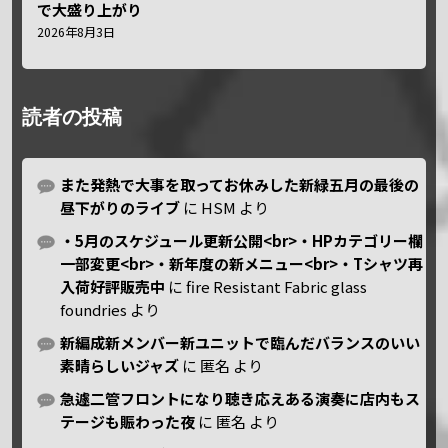
で大盛り上がり
2026年8月3日
読者の投稿
また発熱で大事を取ってお休みした新緑五月の最後の
昼下がりのライブ
に
HSM
より
・5月のスケジュール更新公開<br>・HPカテゴリー欄
一部変更<br>・新年度の新メニュー<br>・Tシャツ再
入荷好評販売中
に
fire Resistant Fabric glass
foundries
より
新編成新メンバー新ユニットで臨んだバランスのいい
素晴らしいジャズ
に
匿名
より
急遽二管フロントになり聴き応えある演奏に店内もス
テージも賑わった夜
に
匿名
より