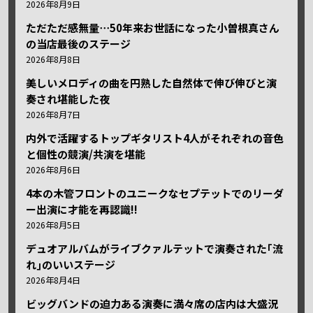
2026年8月9日
ただただ感無量⋯50年来お世話になった小曽根真さん
の当店最後のステージ
2026年8月8日
美しいメロディの曲を円熟した自然体で伸び伸びと演
奏され堪能した夜
2026年8月7日
内外で活躍するトップギタリスト4人がそれぞれの音色
と個性の競演/共演を堪能
2026年8月6日
4本の木管フロントのユニークなセプテットでのリーダ
ー出演に才能を再認識!!
2026年8月5日
デュオアルバムがライブクァルテットで演奏された｢流
れ｣のいいステージ
2026年8月4日
ビッグバンドの迫力ある演奏に満々席の店内は大盛況