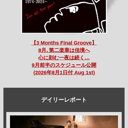
【3 Months Final Groove】
8月､第二楽章は佳境へ
心に刻む一夜は続く…
9月前半のスケジュール公開
(2026年8月1日付 Aug 1st)
デイリーレポート