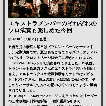
エキストラメンバーのそれぞれの
ソロ演奏も楽しめた今回
2018年08月31日 金曜日
▶偶数月の最終木曜日は《フロントページオーケスト
ラ》定期演奏です。夏はあちこちでジャズフェスティバ
ルがあり、フロントページは去年に続きFUJI ROCK
FESTIVAL ’18 のトリで演奏されてきました。昨夜は、
トランペット松島啓之さんのエキストラに若い石川広行
さん、アルトサックスの近藤和彦さんのトラはデビッ
ト･ネグレテさん、最近の若い人は譜面に強いので、少
しのリハーサルでなんの心配のなくいつものように演奏
されていました。
▶1st.stage…♪Move the Air…ソロをとったのはリーダー
の三木俊雄(ts) 岡崎好朗(tp) 福田重男(pf) さん、