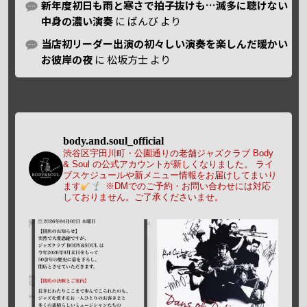
新年度初日も雨と寒さで拍子抜けも…滅多に聴けない
中身の濃い演奏
に
ばんび
より
当店初リーダー出演の初々しい演奏を楽しんだ暖かい
お彼岸の夜
に
松坂方士
より
body.and.soul_official
渋谷区宇田川町・公園通りの老舗ジャズクラブ Body
& Soul の公式アカウントが新しくなりました。
ライ
ブスケジュールや新メニュー情報をお届けしてまいり
ます
※DMでのご予約・お問い合わせには対応
しておりません。ご了承くださいませ。