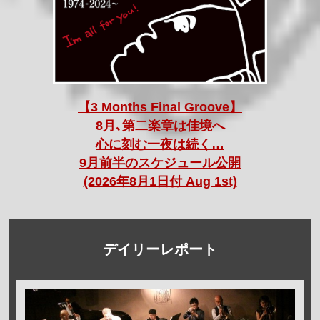
【3 Months Final Groove】
8月､第二楽章は佳境へ
心に刻む一夜は続く…
9月前半のスケジュール公開
(2026年8月1日付 Aug 1st)
デイリーレポート