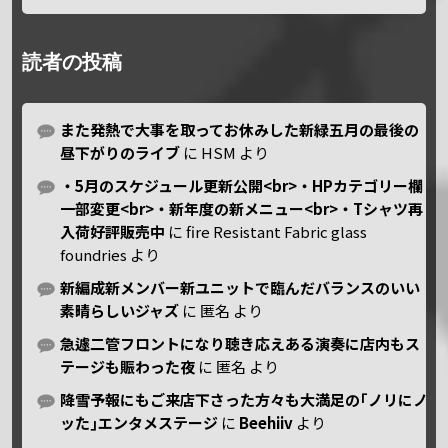
読者の投稿
また発熱で大事を取ってお休みした新緑五月の最後の
昼下がりのライブ
に
HSM
より
・5月のスケジュール更新公開<br>・HPカテゴリー欄
一部変更<br>・新年度の新メニュー<br>・Tシャツ再
入荷好評販売中
に
fire Resistant Fabric glass
foundries
より
新編成新メンバー新ユニットで臨んだバランスのいい
素晴らしいジャズ
に
匿名
より
急遽二管フロントになり聴き応えある演奏に店内もス
テージも賑わった夜
に
匿名
より
降雪予報にもご来店下さった方々も大満足の｢ノリにノ
ッた｣エンタメステージ
に
Beehiiv
より