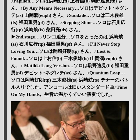
♪Papillon…ソロは浜崎航(fl) 上村信(b) 駒野逸見(tb) さ
ん、♪By Any Means Necessary…ソロはデビット･ネグレ
テ(as) 山岡潤(euph) さん、♪Saudade…ソロは三木俊雄
(ts) 福田重男(pf) さん、♪Stepping Stone…ソロは石川広
行(tp) 浜崎航(ts) 柴田亮(ds) さん。
▶2nd.stage…♪リンゴ追分…ソロをとったのは 浜崎航
(ss) 石川広行(tp) 福田重男(pf) さん、♪I’ll Never Stop
Loving You…ソロは岡崎好朗(tp) さん、♪Lost &
Found…ソロは上村信(b) 三木俊雄(ts) 山岡潤(euph) さ
ん、♪ Matilda Long Version…ソロは駒野逸見(tb) 福田重
男(pf) デビット･ネグレテ(as) さん、♪Quantum Leap…
ソロは岡崎好朗(tp) 三木俊雄(ts) 浜崎航(ts) テナーのバト
ル入りでした。アンコールは旧いスタンダード曲♪Time
On My Hands。生音の温かくていい演奏でした。