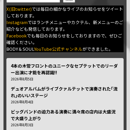
X(旧twitter)
では毎日の細かなライブのお知らせをツイート
しております。
Instagram
ではランチメニューやカクテル、新メニューのご
紹介なども発信しております。
Facebook
でも毎日のお知らせをしておりますので、ぜひご
確認ください。
BODY＆SOUL
YouTube公式チャンネル
ができました。
4本の木管フロントのユニークなセプテットでのリーダ
ー出演に才能を再認識!!
2026年8月5日
デュオアルバムがライブクァルテットで演奏された｢流
れ｣のいいステージ
2026年8月4日
ビッグバンドの迫力ある演奏に満々席の店内は大盛況
で大盛り上がり
2026年8月3日