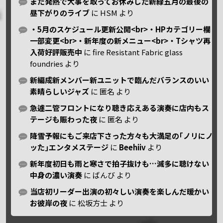
また発熱で大事を取ってお休みした新緑五月の最後の
昼下がりのライブ
に
HSM
より
・5月のスケジュール更新公開<br>・HPカテゴリー欄
一部変更<br>・新年度の新メニュー<br>・Tシャツ再
入荷好評販売中
に
fire Resistant Fabric glass
foundries
より
新編成新メンバー新ユニットで臨んだバランスのいい
素晴らしいジャズ
に
匿名
より
急遽二管フロントになり聴き応えある演奏に店内もス
テージも賑わった夜
に
匿名
より
降雪予報にもご来店下さった方々も大満足の｢ノリにノ
ッた｣エンタメステージ
に
Beehiiv
より
新年度初日も雨と寒さで拍子抜けも…滅多に聴けない
中身の濃い演奏
に
ばんび
より
当店初リーダー出演の初々しい演奏を楽しんだ暖かい
お彼岸の夜
に
松坂方士
より