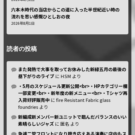
六本木時代の当店からこの道に入った半世紀近い時の
流れを思い感慨ひとしおの夜
2026年8月1日
読者の投稿
また発熱で大事を取ってお休みした新緑五月の最後の
昼下がりのライブ
に
HSM
より
・5月のスケジュール更新公開<br>・HPカテゴリー欄
一部変更<br>・新年度の新メニュー<br>・Tシャツ再
入荷好評販売中
に
fire Resistant Fabric glass
foundries
より
新編成新メンバー新ユニットで臨んだバランスのいい
素晴らしいジャズ
に
匿名
より
急遽二管フロントになり聴き応えある演奏に店内もス