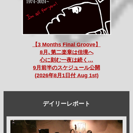
【3 Months Final Groove】
8月､第二楽章は佳境へ
心に刻む一夜は続く…
9月前半のスケジュール公開
(2026年8月1日付 Aug 1st)
デイリーレポート