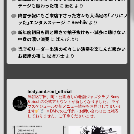
テージも賑わった夜
に
匿名
より
降雪予報にもご来店下さった方々も大満足の｢ノリにノ
ッた｣エンタメステージ
に
Beehiiv
より
新年度初日も雨と寒さで拍子抜けも…滅多に聴けない
中身の濃い演奏
に
ばんび
より
当店初リーダー出演の初々しい演奏を楽しんだ暖かい
お彼岸の夜
に
松坂方士
より
body.and.soul_official
渋谷区宇田川町・公園通りの老舗ジャズクラブ Body
& Soul の公式アカウントが新しくなりました。
ライ
ブスケジュールや新メニュー情報をお届けしてまいり
ます
※DMでのご予約・お問い合わせには対応
しておりません。ご了承くださいませ。