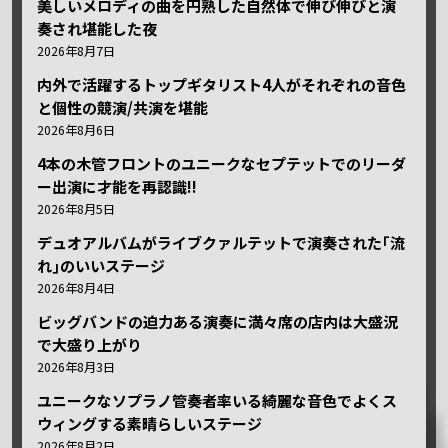
美しいメロディの曲を円熟した自然体で伸び伸びと演
奏され堪能した夜
2026年8月7日
内外で活躍するトップギタリスト4人がそれぞれの音色
と個性の競演/共演を堪能
2026年8月6日
4本の木管フロントのユニークなセプテットでのリーダ
ー出演に才能を再認識!!
2026年8月5日
デュオアルバムがライブクァルテットで演奏された｢流
れ｣のいいステージ
2026年8月4日
ビッグバンドの迫力ある演奏に満々席の店内は大盛況
で大盛り上がり
2026年8月3日
ユニークなソプラノ管奏者率いる綺麗な音色でよくス
ウィングする素晴らしいステージ
2026年8月2日