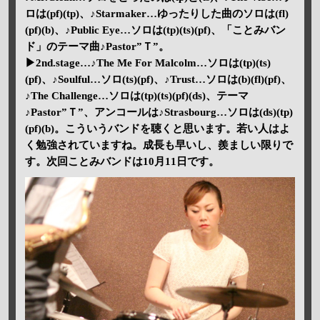
ロは(pf)(tp)、♪Starmaker…ゆったりした曲のソロは(fl)
(pf)(b)、♪Public Eye…ソロは(tp)(ts)(pf)、「ことみバン
ド」のテーマ曲♪Pastor”Ｔ”。
▶2nd.stage…♪The Me For Malcolm…ソロは(tp)(ts)
(pf)、♪Soulful…ソロ(ts)(pf)、♪Trust…ソロは(b)(fl)(pf)、
♪The Challenge…ソロは(tp)(ts)(pf)(ds)、テーマ
♪Pastor”Ｔ”、アンコールは♪Strasbourg…ソロは(ds)(tp)
(pf)(b)。こういうバンドを聴くと思います。若い人はよ
く勉強されていますね。成長も早いし、羨ましい限りで
す。次回ことみバンドは10月11日です。