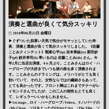
演奏と選曲が良くて気分スッキリ
2018年06月22日 金曜日
▶ぐずついた肌寒い天気で気分がモヤッとしていた昨
夜、演奏と選曲が良くて気分スッキリしました。《佐藤
ことみクィンテット》類家心平(tp) 吉本章紘(ts) 栗田妙
子(pf) 鉄井孝司(b) 率いるのは 佐藤ことみ(ds) さん。今
年2月に当店出演後、4ヶ月ぶり。ことみさんはロイ・ハ
ーグローブが大好きでいつも彼の曲を多く演奏されま
す。ことみさんのドラミングは、メリハリがとても良く
効いていて、その上、女性ならではの繊細さもあって、
とても良かったです。フロント陣はこれまでテナーがレ
イモンドさんでしたが、この二人の相性もとても良く
て、レギュラーいいかもしれません。
▶1st.stage…ロイ・ハーグローブ♪Velera、F.ハバードの
♪Mr.Clean…ソロをとったのは(tp)と(ts)、♪The Vibe…ソ