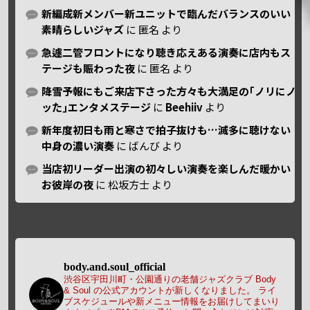
新編成新メンバー新ユニットで臨んだバランスのいい
素晴らしいジャズ
に
匿名
より
急遽二管フロントになり聴き応えある演奏に店内もス
テージも賑わった夜
に
匿名
より
降雪予報にもご来店下さった方々も大満足の｢ノリにノ
ッた｣エンタメステージ
に
Beehiiv
より
新年度初日も雨と寒さで拍子抜けも…滅多に聴けない
中身の濃い演奏
に
ばんび
より
当店初リーダー出演の初々しい演奏を楽しんだ暖かい
お彼岸の夜
に
松坂方士
より
body.and.soul_official
渋谷区宇田川町・公園通りの老舗ジャズクラブ Body
& Soul の公式アカウントが新しくなりました。
ライ
ブスケジュールや新メニュー情報をお届けしてまいり