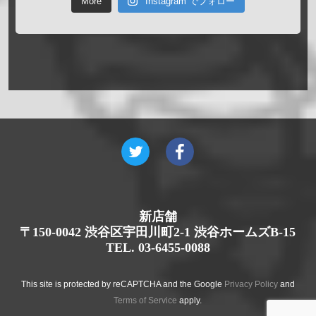
More
Instagram でフォロー
新店舗
〒150-0042 渋谷区宇田川町2-1 渋谷ホームズB-15
TEL. 03-6455-0088
This site is protected by reCAPTCHA and the Google
Privacy Policy
and
Terms of Service
apply.