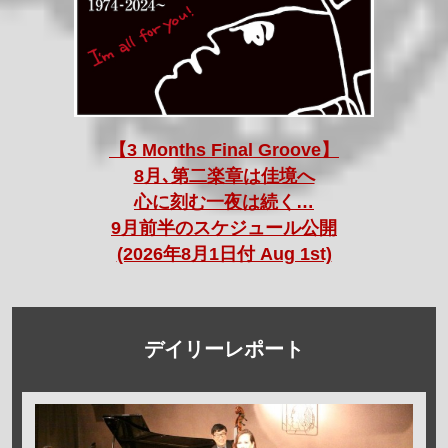
【3 Months Final Groove】
8月､第二楽章は佳境へ
心に刻む一夜は続く…
9月前半のスケジュール公開
(2026年8月1日付 Aug 1st)
デイリーレポート