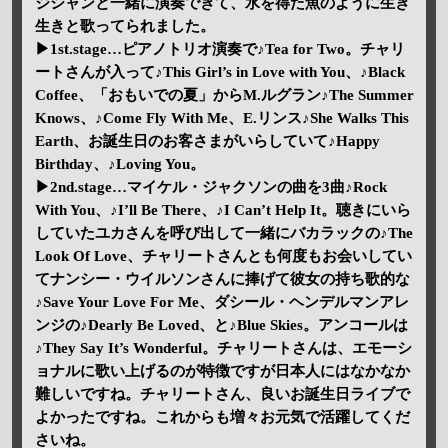
ジシャンと一緒に演奏できて、水を得た魚のように生き
生きと歌ってられました。
▶1st.stage…ピアノトリオ演奏で♪Tea for Two。チャリ
ートさんが入って♪This Girl’s in Love with You、♪Black
Coffee、「おもいでの夏」からM.ルグラン♪The Summer
Knows、♪Come Fly With Me、E.リンス♪She Walks This
Earth、お誕生日のお客さまがいらしていて♪Happy
Birthday、♪Loving You。
▶2nd.stage…マイケル・ジャクソンの曲を3曲♪Rock
With You、♪I’ll Be There、♪I Can’t Help It。聴きにいら
していたユカさんを呼び出して一緒にバカラックの♪The
Look Of Love、チャリートさんとも何度もお会いしてい
てナンシー・ウイルソンさんに捧げて彼女の持ち歌的な
♪Save Your Love For Me、ダシール・ヘンデルマンアレ
ンジの♪Dearly Be Loved、と♪Blue Skies。アンコールは
♪They Say It’s Wonderful。チャリートさんは、エモーシ
ョナルに歌い上げるのが特徴ですが日本人にはなかなか
難しいですね。チャリートさん、良いお誕生日ライブで
よかったですね。これからも増々お元気で活躍してくだ
さいね。