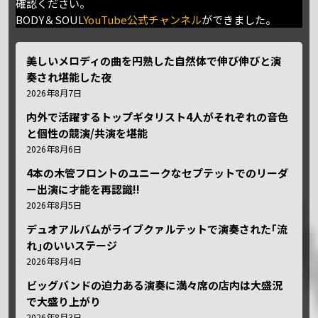
確認ください。
BODY＆SOUL
YouTube公式チャンネル
ができました。
美しいメロディの曲を円熟した自然体で伸び伸びと演
奏され堪能した夜
2026年8月7日
内外で活躍するトップギタリスト4人がそれぞれの音色
と個性の競演/共演を堪能
2026年8月6日
4本の木管フロントのユニークなセプテットでのリーダ
ー出演に才能を再認識!!
2026年8月5日
デュオアルバムがライブクァルテットで演奏された｢流
れ｣のいいステージ
2026年8月4日
ビッグバンドの迫力ある演奏に満々席の店内は大盛況
で大盛り上がり
2026年8月3日