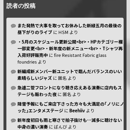
読者の投稿
また発熱で大事を取ってお休みした新緑五月の最後の
昼下がりのライブ
に
HSM
より
・5月のスケジュール更新公開<br>・HPカテゴリー欄
一部変更<br>・新年度の新メニュー<br>・Tシャツ再
入荷好評販売中
に
fire Resistant Fabric glass
foundries
より
新編成新メンバー新ユニットで臨んだバランスのいい
素晴らしいジャズ
に
匿名
より
急遽二管フロントになり聴き応えある演奏に店内もス
テージも賑わった夜
に
匿名
より
降雪予報にもご来店下さった方々も大満足の｢ノリにノ
ッた｣エンタメステージ
に
Beehiiv
より
新年度初日も雨と寒さで拍子抜けも…滅多に聴けない
中身の濃い演奏
に
ばんび
より