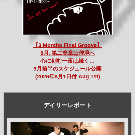
【3 Months Final Groove】
8月､第二楽章は佳境へ
心に刻む一夜は続く…
9月前半のスケジュール公開
(2026年8月1日付 Aug 1st)
デイリーレポート