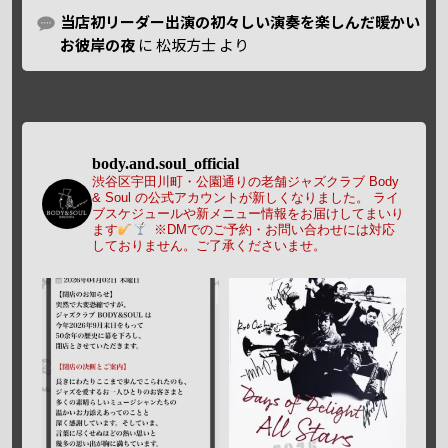
当店初リーダー出演の初々しい演奏を楽しんだ暖かい
お彼岸の夜
に
松坂方士
より
body.and.soul_official
渋谷区宇田川町・公園通りの老舗ジャズクラブ Body
& Soul の公式アカウントが新しくなりました。
ライ
ブスケジュールや新メニュー情報をお届けしてまいり
ます
※DMでのご予約・お問い合わせには対応
しておりません。ご了承くださいませ。