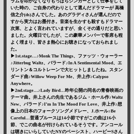
ラムを叩かなくなりもっぱらシンガーとして仕事をして
いた時の、ご自身の代わりとして選んだドラマーが 高橋
信之介(ds)さんでした。あのグラディさんが選んだので
すから実力はお墨付き。音楽を生かすも殺すもドラマー
次第、とよく言われていますが、全くその通りだと思い
ました。火曜日でしたが、この豪華メンバーで客席も程
よく埋まり、皆さま熱心にお聴きになっておられまし
た。
▶1st.stage…♪Monk The Things、ファッツ・ウォーラー
♪Jitterbug Waltz、バラード♪In A Sentimental Mood、エ
リントン＆コルトレーンで大ヒットしましたね。スタン
ダード曲♪Willow Weep For Me、井上作♪Calypso
Anywhere。
▶2nd.stage…♪Lady Bird…昨年公開の同名の青春映画の
テーマ曲。井上さんの先生であるジム・ホール作♪Waltz
New、バラード♪I’m In The Mood For Love、井上作♪想
像上の日本のフォークソングメドレー、J.ホール♪Be
Careful…普通ブルースは14小節ですがこの曲は16小
節、でこの曲名が付けられているそうです。アンコール
は聴きにいらしていたNYのベーシスト、ハービーSさん