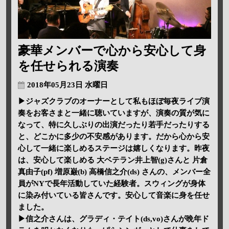
豪華メンバーで心から安心して身
を任せられる演奏
2018年05月23日 水曜日
▶ジャズクラブのオーナーとして私もほぼ毎夜ライブ演
奏をお客さまと一緒に聴いていますが、演奏の質が気に
なって、特に久しぶりの出演だったり若手だったりする
と、どこかに多少の不安感があります。だから心から安
心して一緒に楽しめるステージは嬉しくなります。昨夜
は、安心して楽しめる 大ベテラン井上智(g)さんと 片倉
真由子(pf) 増原巌(b) 高橋信之介(ds) さんの、メンバー全
員がNYで長年活動していた経験者。スウィングが身体
に染み付いている皆さんです。安心して音楽に身を任せ
ました。
▶信之介さんは、グラディ・テイト(ds,vo)さんが晩年ド