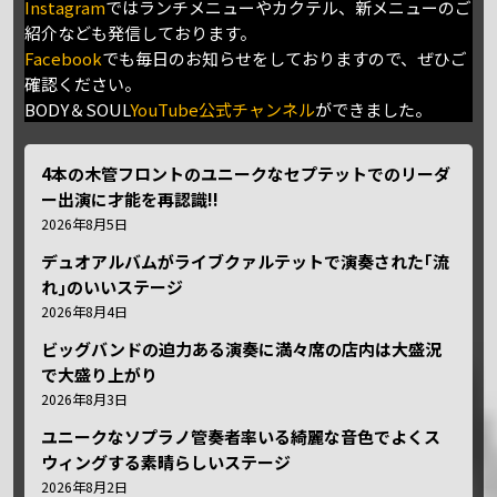
Instagram
ではランチメニューやカクテル、新メニューのご
紹介なども発信しております。
Facebook
でも毎日のお知らせをしておりますので、ぜひご
確認ください。
BODY＆SOUL
YouTube公式チャンネル
ができました。
4本の木管フロントのユニークなセプテットでのリーダ
ー出演に才能を再認識!!
2026年8月5日
デュオアルバムがライブクァルテットで演奏された｢流
れ｣のいいステージ
2026年8月4日
ビッグバンドの迫力ある演奏に満々席の店内は大盛況
で大盛り上がり
2026年8月3日
ユニークなソプラノ管奏者率いる綺麗な音色でよくス
ウィングする素晴らしいステージ
2026年8月2日