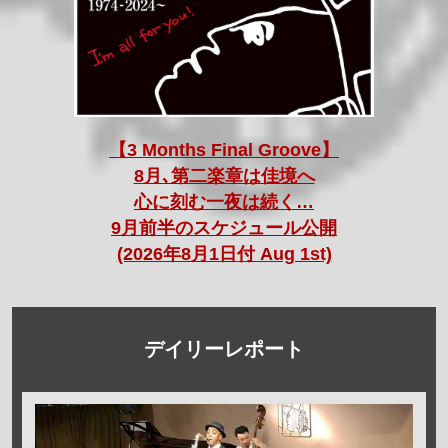
【3 Months Final Groove】
8月､第二楽章は佳境へ
心に刻む一夜は続く…
9月前半のスケジュール公開
(2026年8月1日付 Aug 1st)
デイリーレポート