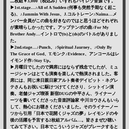
二枚組￥3,000（税込み）いずれもハイレゾ音源です。
▶1st.stage…♪All of A Sudden (何事も突然予期なく起こ
る)、♪Jammin With Jesus、J.コルトレーン♪Naima…メ
ンバー全員がこの曲を好きなのではと思うほどそれぞれ
が素晴らしかったです。アップテンポの曲♪For My
Brother Andy…イントロで(ts)と(ds)のバトルがありまし
た。
▶2nd.stage…♪Punch、♪Spiritual Jaurney、♪Only By
The Grace of God、T.モンク♪Evidence、アンコールはレ
イモンド作♪Stay Up。
▶月曜日でしたので満席にはならず残念でしたが、ミュ
ージシャンはとても演奏を楽しんで熱演されました。客
席には、同じ来日親日家アルト奏者デイビット・ネグレ
テさんもお祝いに駆けつけてくださり、シットイン演
奏。老舗ジャズ喫茶 新宿DUGの中平さん、ライナーノ
ーツを書いてくださった音楽評論家 中川ヨウさんもいら
して、熱心にお聴きくださいました。そのライナーノー
ツから引用「日本で花開くジャズの夢」レイモンドの今
後の活躍を予言する2枚組アルバム…。皆さまぜひ聴い
てみて下さい。日本でこういうジャズがブレークすると