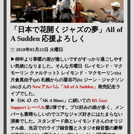
「日本で花開くジャズの夢」All of
A Sudden 応援よろしく
2018年05月22日 火曜日
▶例年より寒暖の差が激しいですがすっかり過ごしやす
い気候になりました。そんな月曜日《レイモンド・マク
モーリン クァルテット》レイモンド・マクモーリン(ts)
片倉真由子(pf) 札幌からの粟谷巧(b) ジーン・ジャクソン
(ds)さんの
Newアルバム「All of A Sudden」
発売記念ラ
イブでした。
▶《SK 4》の「SK 4 Blues」に続いての
BS Jazz
Support レーベル
第2弾です。プロ好みの曲が多く、メン
バーも素晴らしいのでコアなジャズ好きにはたまらない
演奏でした。スタンダード曲とレイモンドさんのオリジ
ナル曲、当店でのライブ録音盤とスタジオ録音盤の豪華