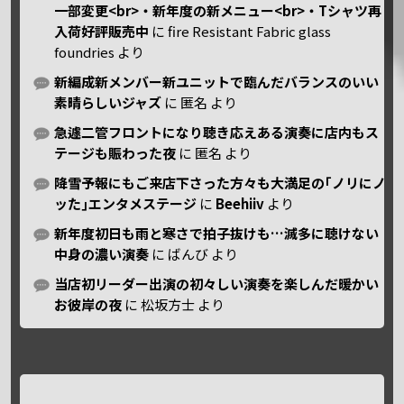
一部変更<br>・新年度の新メニュー<br>・Tシャツ再
入荷好評販売中
に
fire Resistant Fabric glass
foundries
より
新編成新メンバー新ユニットで臨んだバランスのいい
素晴らしいジャズ
に
匿名
より
急遽二管フロントになり聴き応えある演奏に店内もス
テージも賑わった夜
に
匿名
より
降雪予報にもご来店下さった方々も大満足の｢ノリにノ
ッた｣エンタメステージ
に
Beehiiv
より
新年度初日も雨と寒さで拍子抜けも…滅多に聴けない
中身の濃い演奏
に
ばんび
より
当店初リーダー出演の初々しい演奏を楽しんだ暖かい
お彼岸の夜
に
松坂方士
より