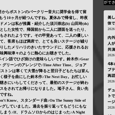
がで
月からボストンのバークリー音大に奨学金を得て留
美
ん、もう10ヶ月が経つんですね。夏休みで帰省し、昨夜
体
メンは私が推薦・紹介した須川崇志(b) 山田玲(ds)
202
とした女性で、帰国前から二人に譜面を送ったり、
もされたようです。その甲斐あって、二人の優しい
内
て、客席もほぼ満席で、とても良いステージが繰り
人が
りしたメリハリのきいたサウンドに、応援されるお
共
味興味津々のように熱心にお聴きでした。
202
rate…スペイン語でひざ掛けの意味らしいです。鈴木作♪Gear
4
リーンのアレンジで♪Time After Time、ジョア
プ
夏)。ボストンは寒くて大雪が降ると翌日子どもたちは皆ん
再認
子を曲にした鈴木作♪The Next Day。お忙しい
202
聴きにいらしてくださって、最初のステージが終わ
スをされてお帰りになりました。瑤子さん、良い先
デ
ですね。
トで
Don’t Know、スタンダード曲♪On The Sunny Side of
ー
スウィングしていました。過去を振り返ってもどうにもな
202
う♪If、ドラムソロからのはじまった♪A Night