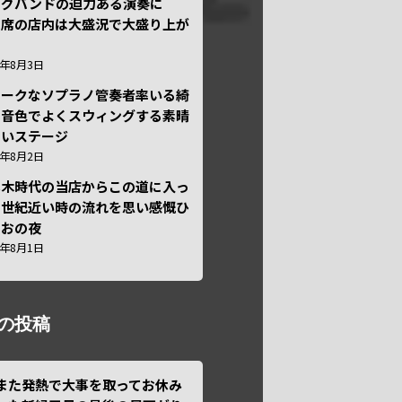
ッグバンドの迫力ある演奏に
々席の店内は大盛況で大盛り上が
6年8月3日
ニークなソプラノ管奏者率いる綺
な音色でよくスウィングする素晴
しいステージ
6年8月2日
本木時代の当店からこの道に入っ
半世紀近い時の流れを思い感慨ひ
しおの夜
6年8月1日
の投稿
また発熱で大事を取ってお休み