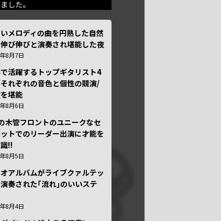
きました。
しいメロディの曲を円熟した自然
で伸び伸びと演奏され堪能した夜
6年8月7日
外で活躍するトップギタリスト4
それぞれの音色と個性の競演/
演を堪能
6年8月6日
本の木管フロントのユニークなセ
テットでのリーダー出演に才能を
識!!
6年8月5日
ュオアルバムがライブクァルテッ
演奏された｢流れ｣のいいステ
ジ
6年8月4日