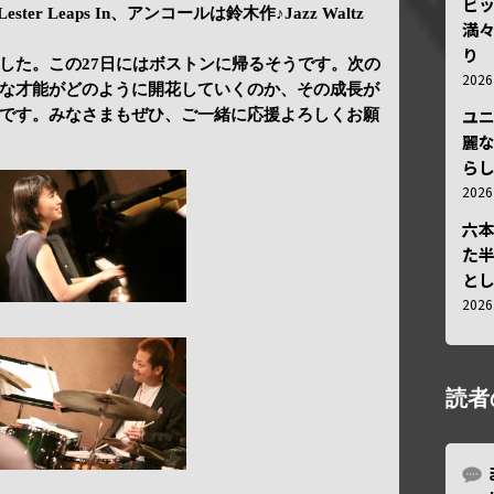
ビ
ester Leaps In、アンコールは鈴木作♪Jazz Waltz
満
り
した。この27日にはボストンに帰るそうです。次の
202
な才能がどのように開花していくのか、その成長が
ユ
です。みなさまもぜひ、ご一緒に応援よろしくお願
麗
ら
202
六
た
と
202
読者