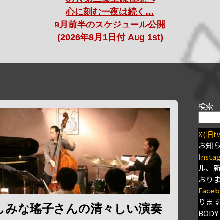
心に刻む一夜は続く…
9月前半のスケジュール公開
(2026年8月1日付 Aug 1st)
検索
X(旧tw
お知
Insta
ル、
おり
Faceb
りま
しみな瑤子さんの清々しい演奏
BODY