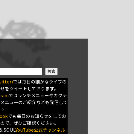
検索
itter)
では毎日の細かなライブの
らせをツイートしております。
gram
ではランチメニューやカクテ
新メニューのご紹介なども発信して
ます。
ook
でも毎日のお知らせをしてお
すので、ぜひご確認ください。
＆SOUL
YouTube公式チャンネル