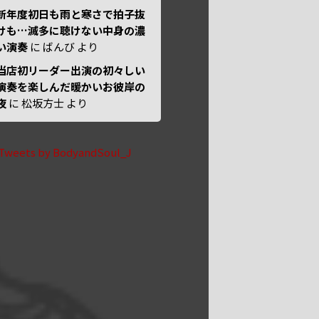
新年度初日も雨と寒さで拍子抜
けも…滅多に聴けない中身の濃
い演奏
に
ばんび
より
当店初リーダー出演の初々しい
演奏を楽しんだ暖かいお彼岸の
夜
に
松坂方士
より
Tweets by BodyandSoul_J