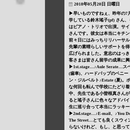
2018年05月20日 日曜日
▶早いものですねぇ、昨年の7
学している鈴木瑤子(pf) さ
はピアノ・トリオで出演。サイド
さんです。彼女は本当にキチン
前々日にはみっちりリハーサル
先輩の素晴らしいサポートを得
広げられました。意志のはっき
客さまは皆さん留学の成果に興
▶1st.stage…♪Aule Se
(歯車)、ハードパップのベニー・グ
ン・ジルベルト♪Estate (
な何回も転んで学校にたどり着く様
中、先生である小曽根真さんが
ると瑤子さんに色々なアドバイ
生に巡り合って本当にラッキー
▶2nd.stage…♪E-mail、♪You 
The Street…とても良く
らないけれど、もし、と思ってしま