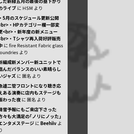
した新緑五月の最後の昼下がり
のライブ
に
HSM
より
・5月のスケジュール更新公開
<br>・HPカテゴリー欄一部変
更<br>・新年度の新メニュー
<br>・Tシャツ再入荷好評販売
中
に
fire Resistant Fabric glass
foundries
より
新編成新メンバー新ユニットで
臨んだバランスのいい素晴らし
いジャズ
に
匿名
より
急遽二管フロントになり聴き応
えある演奏に店内もステージも
賑わった夜
に
匿名
より
降雪予報にもご来店下さった
方々も大満足の｢ノリにノッた｣
エンタメステージ
に
Beehiiv
よ
り