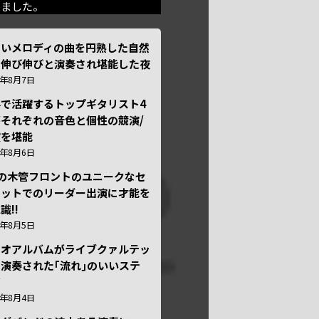
きました。
しいメロディの曲を円熟した自然
で伸び伸びと演奏され堪能した夜
6年8月7日
外で活躍するトップギタリスト4
それぞれの音色と個性の競演/
演を堪能
6年8月6日
本の木管フロントのユニークなセ
テットでのリーダー出演に才能を
識!!
6年8月5日
ュオアルバムがライブクァルテッ
演奏された｢流れ｣のいいステ
ジ
6年8月4日