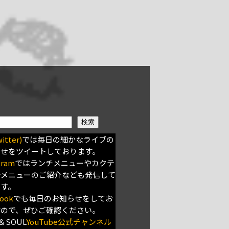
検索
itter)
では毎日の細かなライブの
らせをツイートしております。
gram
ではランチメニューやカクテ
新メニューのご紹介なども発信して
ます。
ook
でも毎日のお知らせをしてお
すので、ぜひご確認ください。
＆SOUL
YouTube公式チャンネル