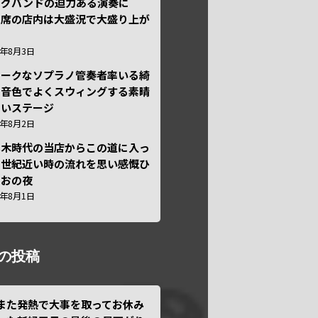
ッグバンドの迫力ある演奏に
々席の店内は大盛況で大盛り上が
6年8月3日
ニークなソプラノ管奏者率いる綺
な音色でよくスウィングする素晴
しいステージ
6年8月2日
本木時代の当店からこの道に入っ
半世紀近い時の流れを思い感慨ひ
しおの夜
6年8月1日
の投稿
また発熱で大事を取ってお休み