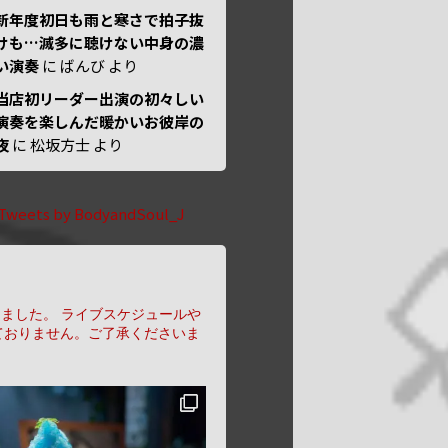
新年度初日も雨と寒さで拍子抜
けも…滅多に聴けない中身の濃
い演奏
に
ばんび
より
当店初リーダー出演の初々しい
演奏を楽しんだ暖かいお彼岸の
夜
に
松坂方士
より
Tweets by BodyandSoul_J
りました。
ライブスケジュールや
ておりません。ご了承くださいま