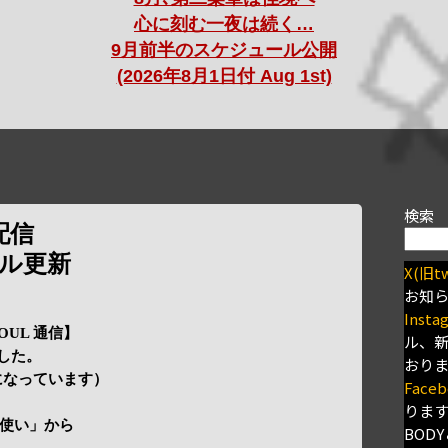
心に刻む一夜は続く…
9月前半のスケジュール公開
(2026年8月1日付 Aug 1st)
検索
配信
ール更新
X(旧tw
お知
Insta
SOUL 通信】
ル、
した。
おり
行になっています）
Faceb
りま
使い」から
BODY