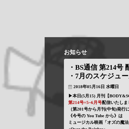
お知らせ
・BS通信 第214号 
・7月のスケジュ
2018年05月16日 水曜日
▶本日(5月15) 月刊【BODY&
第214号=5~6月号
配信いたしま
（第201号から月刊(中旬)発
《今号の You Tube から》は
ミュージカル映画「オズの魔法
♪Over the Rainbow