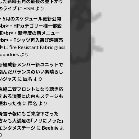
した新緑五月の最後の昼下がり
のライブ
に
HSM
より
・5月のスケジュール更新公開
<br>・HPカテゴリー欄一部変
更<br>・新年度の新メニュー
<br>・Tシャツ再入荷好評販売
中
に
fire Resistant Fabric glass
foundries
より
新編成新メンバー新ユニットで
臨んだバランスのいい素晴らし
いジャズ
に
匿名
より
急遽二管フロントになり聴き応
えある演奏に店内もステージも
賑わった夜
に
匿名
より
降雪予報にもご来店下さった
方々も大満足の｢ノリにノッた｣
エンタメステージ
に
Beehiiv
よ
り