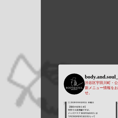
body.and.soul_
渋谷区宇田川町・公園
新メニュー情報をお
せ。