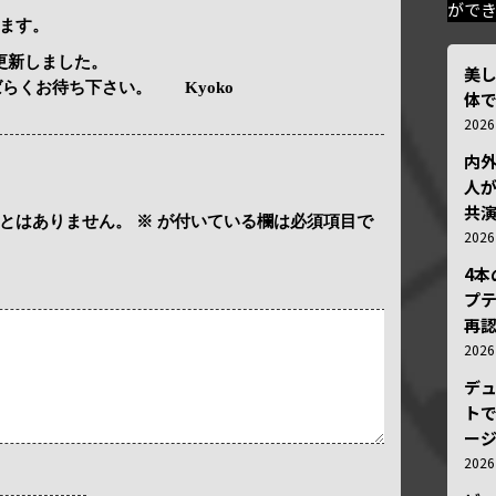
がで
ます。
更新しました。
美
ばらくお待ち下さい。 Kyoko
体
202
内
人が
共
とはありません。
※
が付いている欄は必須項目で
202
4
プ
再認
202
デ
トで
ー
202