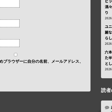
ビ
満
り
202
ユ
麗
ら
202
六
た
めブラウザーに自分の名前、メールアドレス、
と
202
読者