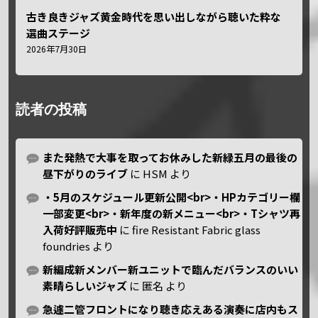
古き良きジャズ黄金時代を思い出しながら聴いた粋な
選曲ステージ
2026年7月30日
読者の投稿
また発熱で大事を取ってお休みした新緑五月の最後の
昼下がりのライブ
に
HSM
より
・5月のスケジュール更新公開<br>・HPカテゴリー欄
一部変更<br>・新年度の新メニュー<br>・Tシャツ再
入荷好評販売中
に
fire Resistant Fabric glass
foundries
より
新編成新メンバー新ユニットで臨んだバランスのいい
素晴らしいジャズ
に
匿名
より
急遽二管フロントになり聴き応えある演奏に店内もス