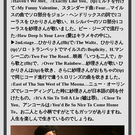
♪Haven’t We Met、♪Exactly Like You、(tp)ミルトを付け
て♪My Funny Valentine、スタンダード曲♪Four…マイル
スの曲でソロ部分をジョン・ヘンドリックスの詞で2コ
ーラスを ひかりさんが歌い、H.シルバーのソロ部分1コ
ーラスを紗理さんが歌いました。ビー・ジーズで流行っ
た♪How Deep Is Your Love (愛はキラメキの中に)。
▶2nd.stage…ひかりさん(flh)で♪The Waltz、ひかりさん
(tp)ソロ・トランペットでマイルスの♪Boplicity、H.マン
シー二の♪Two For The Road…映画「いつも二人で」か
ら歌と(flh)で、♪Over The Rainbow…紗理さんが歌い ひ
かりさんは(tp)を吹き、さらに紗理さんがおもちゃの(tp)
で同じコード進行で違うS.ロリンズの曲を吹きました。
♪East of Tha Sun West of The Moona…ニュー・オーリン
ズでレコーディングした時に紗理さんが日本語の詞を付
けたもの。♪It’s A Sin To Tell A Lie (嘘は罪)、♪Close To
You、アンコールは♪You’d Be So Nice To Come Home
To。お二人とも小柄ですがとてもガッツがありますね。
人生を楽しんで生きているのでしょうね。