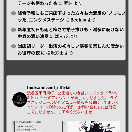
テージも賑わった夜
に
匿名
より
降雪予報にもご来店下さった方々も大満足の｢ノリにノ
ッた｣エンタメステージ
に
Beehiiv
より
新年度初日も雨と寒さで拍子抜けも…滅多に聴けない
中身の濃い演奏
に
ばんび
より
当店初リーダー出演の初々しい演奏を楽しんだ暖かい
お彼岸の夜
に
松坂方士
より
body.and.soul_official
渋谷区宇田川町・公園通りの老舗ジャズクラブ Body
& Soul の公式アカウントが新しくなりました。
ライ
ブスケジュールや新メニュー情報をお届けしてまいり
ます
※DMでのご予約・お問い合わせには対応
しておりません。ご了承くださいませ。