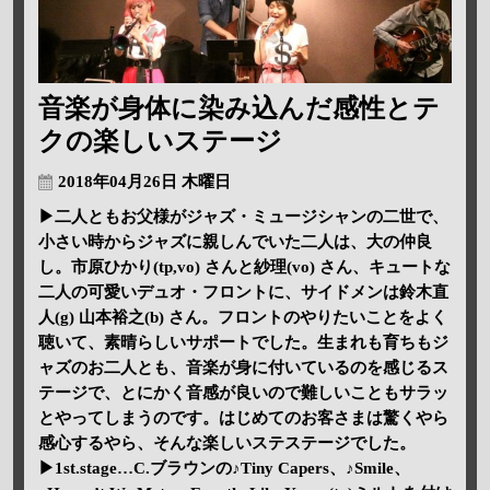
音楽が身体に染み込んだ感性とテ
クの楽しいステージ
2018年04月26日 木曜日
▶二人ともお父様がジャズ・ミュージシャンの二世で、
小さい時からジャズに親しんでいた二人は、大の仲良
し。市原ひかり(tp,vo) さんと紗理(vo) さん、キュートな
二人の可愛いデュオ・フロントに、サイドメンは鈴木直
人(g) 山本裕之(b) さん。フロントのやりたいことをよく
聴いて、素晴らしいサポートでした。生まれも育ちもジ
ャズのお二人とも、音楽が身に付いているのを感じるス
テージで、とにかく音感が良いので難しいこともサラッ
とやってしまうのです。はじめてのお客さまは驚くやら
感心するやら、そんな楽しいステステージでした。
▶1st.stage…C.ブラウンの♪Tiny Capers、♪Smile、