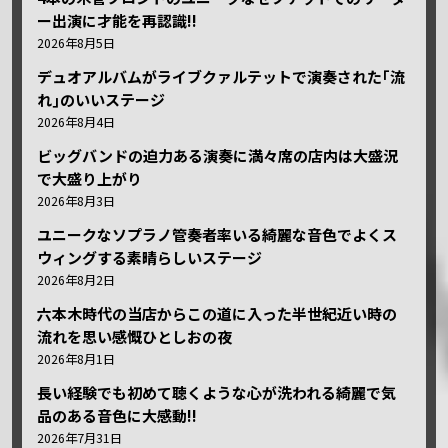
ー出演に才能を再認識!!
2026年8月5日
デュオアルバムがライブクァルテットで演奏された｢流
れ｣のいいステージ
2026年8月4日
ビッグバンドの迫力ある演奏に満々席の店内は大盛況
で大盛り上がり
2026年8月3日
ユニークなソプラノ管奏者率いる綺麗な音色でよくス
ウィングする素晴らしいステージ
2026年8月2日
六本木時代の当店からこの道に入った半世紀近い時の
流れを思い感慨ひとしおの夜
2026年8月1日
長い経験でも初めて聴くような心が洗われる綺麗で気
品のある音色に大感動!!
2026年7月31日