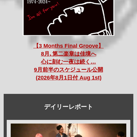
【3 Months Final Groove】
8月､第二楽章は佳境へ
心に刻む一夜は続く…
9月前半のスケジュール公開
(2026年8月1日付 Aug 1st)
デイリーレポート